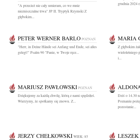
grudnia 2024 r.
"A przecież nie cały umieram, co we mnie
niezniszczalne trwa" JP II. Tryptyk Rzymski Z
głębokim...
PETER WERNER BARLO
MARIA 
POZNAŃ
"Herr, in Deine Hände sei Anfang und Ende, sei alles
Z głębokim ża
gelegt!" Psalm 90 "Panie, w Twoje ręce...
wieloletniego 
i...
MARIUSZ PAWŁOWSKI
ALDONA
POZNAŃ
Dziękujemy za każdą chwilę, którą z nami spędziłeś.
Dziś o 14.30 
Wierzymy, że spotkamy się znowu. Z...
Poznaniu poż
pozostanie...
JERZY CHEŁKOWSKI
LESZEK
WIEK: 85