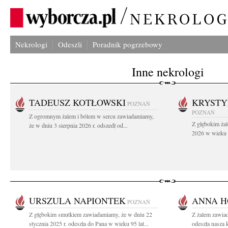
Nekrologi
Odeszli
Poradnik pogrzebowy
Inne nekrologi
TADEUSZ KOTŁOWSKI
KRYST
POZNAŃ
POZNAŃ
Z ogromnym żalem i bólem w sercu zawiadamiamy,
Z głębokim żal
że w dniu 3 sierpnia 2026 r. odszedł od...
2026 w wieku 9
URSZULA NAPIONTEK
ANNA H
POZNAŃ
Z głębokim smutkiem zawiadamiamy, że w dniu 22
Z żalem zawiad
stycznia 2025 r. odeszła do Pana w wieku 95 lat...
odeszła nasza 