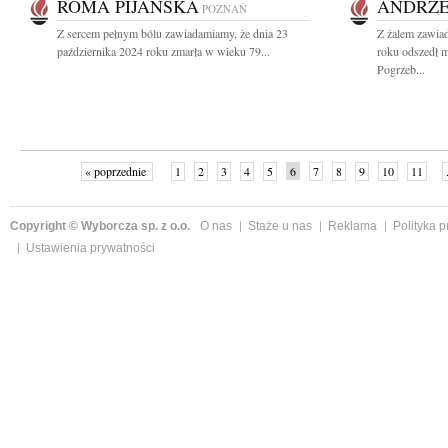
ROMA PIJAŃSKA
ANDRZE
POZNAŃ
Z sercem pełnym bólu zawiadamiamy, że dnia 23
Z żalem zawiad
października 2024 roku zmarła w wieku 79...
roku odszedł 
Pogrzeb...
« poprzednie
1
2
3
4
5
6
7
8
9
10
11
Copyright © Wyborcza sp. z o.o.
O nas
Staże u nas
Reklama
Polityka 
Ustawienia prywatności