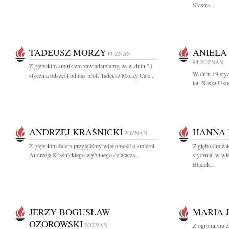
Siostra...
TADEUSZ MORZY
ANIELA
POZNAŃ
94
POZNAŃ
Z głębokim smutkiem zawiadamiamy, że w dniu 21
W dniu 19 styc
stycznia odszedł od nas prof. Tadeusz Morzy Całe...
lat, Nasza Uko
ANDRZEJ KRAŚNICKI
HANNA 
POZNAŃ
Z głębokim żalem przyjęliśmy wiadomość o śmierci
Z głębokim ża
Andrzeja Kraśnickiego wybitnego działacza...
stycznia, w wi
Błądek...
JERZY BOGUSŁAW
MARIA 
OZOROWSKI
POZNAŃ
Z ogromnym ża