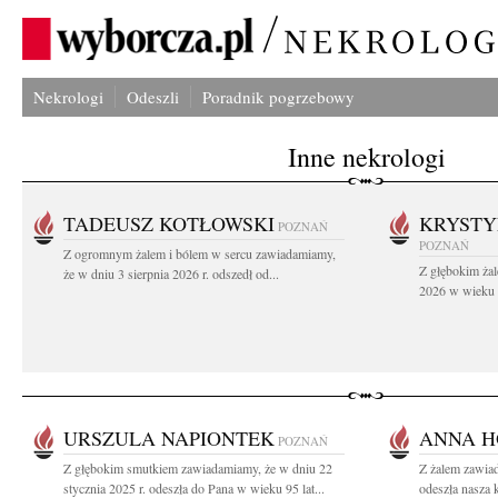
Nekrologi
Odeszli
Poradnik pogrzebowy
Inne nekrologi
TADEUSZ KOTŁOWSKI
KRYST
POZNAŃ
POZNAŃ
Z ogromnym żalem i bólem w sercu zawiadamiamy,
Z głębokim żal
że w dniu 3 sierpnia 2026 r. odszedł od...
2026 w wieku 9
URSZULA NAPIONTEK
ANNA H
POZNAŃ
Z głębokim smutkiem zawiadamiamy, że w dniu 22
Z żalem zawiad
stycznia 2025 r. odeszła do Pana w wieku 95 lat...
odeszła nasza 