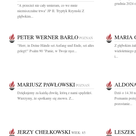
grudnia 2024 r.
"A przecież nie cały umieram, co we mnie
niezniszczalne trwa" JP II. Tryptyk Rzymski Z
głębokim...
PETER WERNER BARLO
MARIA 
POZNAŃ
"Herr, in Deine Hände sei Anfang und Ende, sei alles
Z głębokim ża
gelegt!" Psalm 90 "Panie, w Twoje ręce...
wieloletniego 
i...
MARIUSZ PAWŁOWSKI
ALDONA
POZNAŃ
Dziękujemy za każdą chwilę, którą z nami spędziłeś.
Dziś o 14.30 
Wierzymy, że spotkamy się znowu. Z...
Poznaniu poż
pozostanie...
JERZY CHEŁKOWSKI
LESZEK
WIEK: 85