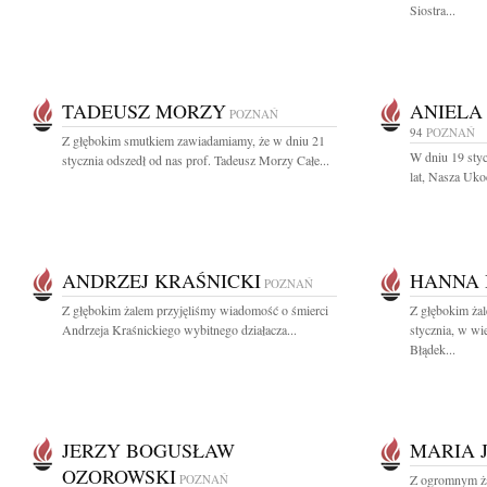
Siostra...
TADEUSZ MORZY
ANIELA
POZNAŃ
94
POZNAŃ
Z głębokim smutkiem zawiadamiamy, że w dniu 21
W dniu 19 styc
stycznia odszedł od nas prof. Tadeusz Morzy Całe...
lat, Nasza Uko
ANDRZEJ KRAŚNICKI
HANNA 
POZNAŃ
Z głębokim żalem przyjęliśmy wiadomość o śmierci
Z głębokim ża
Andrzeja Kraśnickiego wybitnego działacza...
stycznia, w wi
Błądek...
JERZY BOGUSŁAW
MARIA 
OZOROWSKI
POZNAŃ
Z ogromnym ża