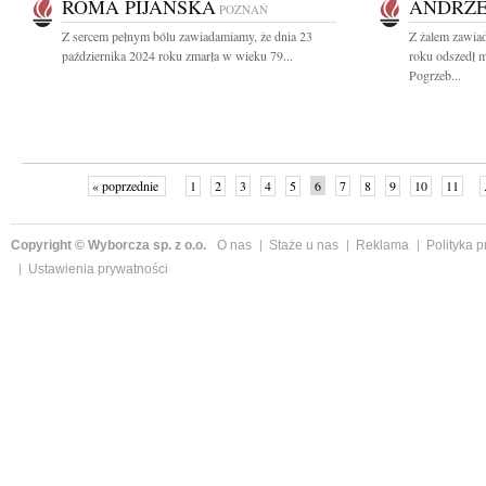
ROMA PIJAŃSKA
ANDRZE
POZNAŃ
Z sercem pełnym bólu zawiadamiamy, że dnia 23
Z żalem zawiad
października 2024 roku zmarła w wieku 79...
roku odszedł 
Pogrzeb...
« poprzednie
1
2
3
4
5
6
7
8
9
10
11
Copyright © Wyborcza sp. z o.o.
O nas
Staże u nas
Reklama
Polityka 
Ustawienia prywatności