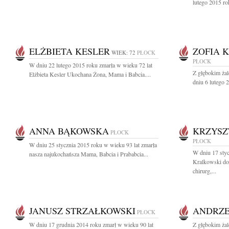
lutego 2015 ro
ELŻBIETA KESLER
ZOFIA 
WIEK: 72
PŁOCK
PŁOCK
W dniu 22 lutego 2015 roku zmarła w wieku 72 lat
Z głębokim ża
Elżbieta Kesler Ukochana Żona, Mama i Babcia....
dniu 6 lutego 
ANNA BĄKOWSKA
KRZYSZ
PŁOCK
PŁOCK
W dniu 25 stycznia 2015 roku w wieku 93 lat zmarła
W dniu 17 styc
nasza najukochańsza Mama, Babcia i Prababcia...
Kralkowski do
chirurg,...
JANUSZ STRZAŁKOWSKI
ANDRZE
PŁOCK
W dniu 17 grudnia 2014 roku zmarł w wieku 90 lat
Z głębokim ża