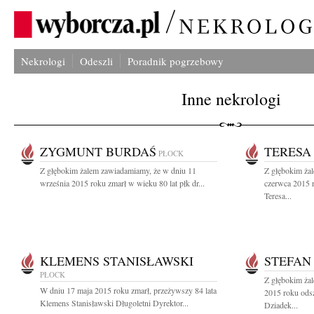
Nekrologi
Odeszli
Poradnik pogrzebowy
Inne nekrologi
ZYGMUNT BURDAŚ
TERESA
PŁOCK
Z głębokim żalem zawiadamiamy, że w dniu 11
Z głębokim ża
września 2015 roku zmarł w wieku 80 lat płk dr...
czerwca 2015 r
Teresa...
KLEMENS STANISŁAWSKI
STEFAN
PŁOCK
Z głębokim ża
W dniu 17 maja 2015 roku zmarł, przeżywszy 84 lata
2015 roku odsz
Klemens Stanisławski Długoletni Dyrektor...
Dziadek...