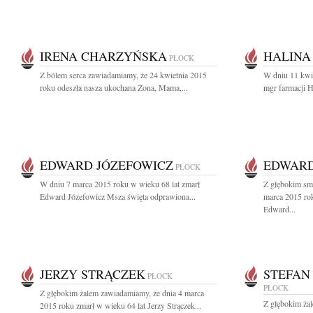
IRENA CHARZYŃSKA
HALINA
PŁOCK
Z bólem serca zawiadamiamy, że 24 kwietnia 2015
W dniu 11 kwie
roku odeszła nasza ukochana Żona, Mama,...
mgr farmacji H
EDWARD JÓZEFOWICZ
EDWARD
PŁOCK
W dniu 7 marca 2015 roku w wieku 68 lat zmarł
Z głębokim sm
Edward Józefowicz Msza święta odprawiona...
marca 2015 ro
Edward...
JERZY STRĄCZEK
STEFAN
PŁOCK
PŁOCK
Z głębokim żalem zawiadamiamy, że dnia 4 marca
Z głębokim ża
2015 roku zmarł w wieku 64 lat Jerzy Strączek...