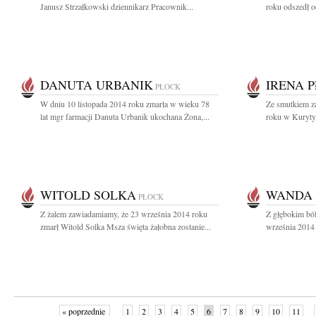
Janusz Strzałkowski dziennikarz Pracownik...
roku odszedł o
DANUTA URBANIK
IRENA 
PŁOCK
W dniu 10 listopada 2014 roku zmarła w wieku 78
Ze smutkiem z
lat mgr farmacji Danuta Urbanik ukochana Żona,...
roku w Kurytyb
WITOLD SOLKA
WANDA
PŁOCK
Z żalem zawiadamiamy, że 23 września 2014 roku
Z głębokim bó
zmarł Witold Solka Msza święta żałobna zostanie...
września 2014 
« poprzednie
1
2
3
4
5
6
7
8
9
10
11