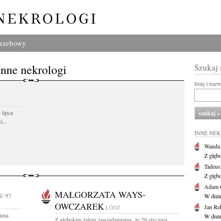
grzebowy
Inne nekrologi
Szukaj
Imię i naz
 lipca
...
INNE NE
Wanda
Z głęb
Tadeus
Z głęb
Adam 
MAŁGORZATA WAYS-
: 97
W dniu 
OWCZAREK
Jan Re
ŁÓDŹ
Anna
W dniu
Z głębokim żalem zawiadamiamy, że 29 stycznia