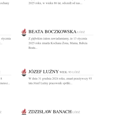
 kochany
2025 roku, w wieku 86 lat, odszedł od nas...
BEATA BOCZKOWSKA
ŁÓDŹ
 stycznia
Z głębokim żalem zawiadamiamy, że 13 stycznia
..
2025 roku zmarła Kochana Żona, Mama, Babcia
Beata...
JÓZEF LUŹNY
Ź
WIEK: 93
ŁÓDŹ
 8
W dniu 31 grudnia 2024 roku, zmarł przeżywszy 93
eneusz...
lata Józef Luźny pracownik spółki...
ZDZISŁAW BANACH
Ź
ŁÓDŹ