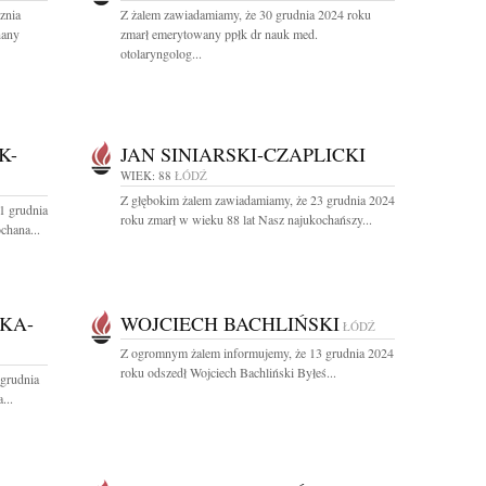
znia
Z żalem zawiadamiamy, że 30 grudnia 2024 roku
hany
zmarł emerytowany ppłk dr nauk med.
otolaryngolog...
K-
JAN SINIARSKI-CZAPLICKI
WIEK: 88
ŁÓDŹ
Z głębokim żalem zawiadamiamy, że 23 grudnia 2024
1 grudnia
roku zmarł w wieku 88 lat Nasz najukochańszy...
chana...
KA-
WOJCIECH BACHLIŃSKI
ŁÓDŹ
Z ogromnym żalem informujemy, że 13 grudnia 2024
roku odszedł Wojciech Bachliński Byłeś...
grudnia
...