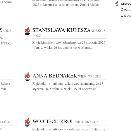
na będzie
Mieczy
2025 roku zmarła nasza ukochana Żona i Matka...
Z ogro
+ więc
Z
STANISŁAWA KULESZA
ŁÓDŹ
WIEK: 96
ŁÓDŹ
ną
Z wielkim żalem zawiadamiamy, że 23 stycznia 2025
ik PTTK
roku, w wieku 96 lat, zmarła nasza Mama,...
ANNA BEDNAREK
WIEK: 75
ŁÓDŹ
 Babcia
Z głębokim smutkiem i żalem zawiadamiamy, że 13
yła...
stycznia 2025 roku, w wieku 75 lat odeszła od...
WOJCIECH KRÓL
8
ŁÓDŹ
WIEK: 86
ŁÓDŹ
6
Z głębokim smutkiem zawiadamiamy, że 12 stycznia