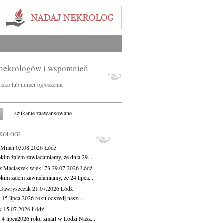
 nekrologów i wspomnień
wisko lub numer ogłoszenia:
+ szukanie zaawansowane
KROLOGI
 Milan
03.08.2026
Łódź
okim żalem zawiadamiamy, że dnia 29...
z Maciaszek
wiek: 73
29.07.2026
Łódź
okim żalem zawiadamiamy, że 24 lipca...
Gawryszczak
21.07.2026
Łódź
15 lipca 2026 roku odszedł nasz...
k
15.07.2026
Łódź
 4 lipca2026 roku zmarł w Łodzi Nasz...