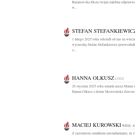
Baranowska Msza święta żałobna odprawio
w...
STEFAN STEFANKIEWIC
1 lutego 2025 roku odszedł od nas na wiecz
wycieczkę Stefan Stefankiewicz przewodn
o...
HANNA OLKUSZ
ŁÓDŹ
20 stycznia 2025 roku umarła nasza Mama i
Hanna Olkusz z domu Skowrońska Zawsze b
MACIEJ KUROWSKI
WIEK: 8
Z ogromnym smutkiem zawiadamiamy, że 1