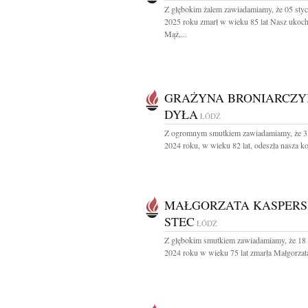
Z głębokim żalem zawiadamiamy, że 05 styc
2025 roku zmarł w wieku 85 lat Nasz ukoc
Mąż,...
GRAŻYNA BRONIARCZY
DYŁA
ŁÓDŹ
Z ogromnym smutkiem zawiadamiamy, że 3
2024 roku, w wieku 82 lat, odeszła nasza ko
MAŁGORZATA KASPERS
STEC
ŁÓDŹ
Z głębokim smutkiem zawiadamiamy, że 18 
2024 roku w wieku 75 lat zmarła Małgorzata