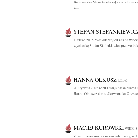
Baranowska Msza święta żałobna odprawio
w...
STEFAN STEFANKIEWIC
1 lutego 2025 roku odszedł od nas na wiecz
wycieczkę Stefan Stefankiewicz przewodn
o...
HANNA OLKUSZ
ŁÓDŹ
20 stycznia 2025 roku umarła nasza Mama i
Hanna Olkusz z domu Skowrońska Zawsze b
MACIEJ KUROWSKI
WIEK: 8
Z ogromnym smutkiem zawiadamiamy, że 1