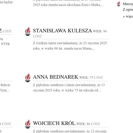
na będzie
Mieczy
2025 roku zmarła nasza ukochana Żona i Matka...
Z ogro
+ więc
Z
STANISŁAWA KULESZA
ŁÓDŹ
WIEK: 96
ŁÓDŹ
ną
Z wielkim żalem zawiadamiamy, że 23 stycznia 2025
ik PTTK
roku, w wieku 96 lat, zmarła nasza Mama,...
ANNA BEDNAREK
WIEK: 75
ŁÓDŹ
 Babcia
Z głębokim smutkiem i żalem zawiadamiamy, że 13
yła...
stycznia 2025 roku, w wieku 75 lat odeszła od...
WOJCIECH KRÓL
8
ŁÓDŹ
WIEK: 86
ŁÓDŹ
6
Z głębokim smutkiem zawiadamiamy, że 12 stycznia