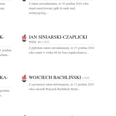
znia
Z żalem zawiadamiamy, że 30 grudnia 2024 roku
hany
zmarł emerytowany ppłk dr nauk med.
otolaryngolog...
K-
JAN SINIARSKI-CZAPLICKI
WIEK: 88
ŁÓDŹ
Z głębokim żalem zawiadamiamy, że 23 grudnia 2024
1 grudnia
roku zmarł w wieku 88 lat Nasz najukochańszy...
chana...
KA-
WOJCIECH BACHLIŃSKI
ŁÓDŹ
Z ogromnym żalem informujemy, że 13 grudnia 2024
roku odszedł Wojciech Bachliński Byłeś...
grudnia
...