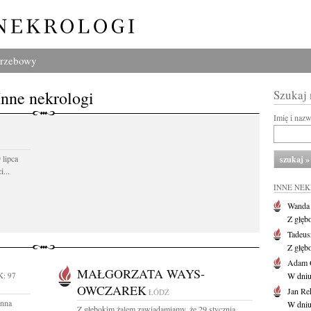
grzebowy
Inne nekrologi
Szukaj
Imię i naz
 lipca
...
INNE NE
Wanda
Z głęb
Tadeus
Z głęb
Adam 
MAŁGORZATA WAYS-
: 97
W dniu 
OWCZAREK
Jan Re
ŁÓDŹ
Anna
W dniu
Z głębokim żalem zawiadamiamy, że 29 stycznia