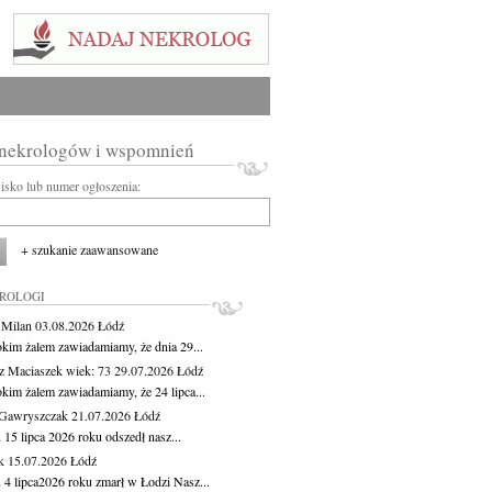
 nekrologów i wspomnień
wisko lub numer ogłoszenia:
+ szukanie zaawansowane
KROLOGI
 Milan
03.08.2026
Łódź
okim żalem zawiadamiamy, że dnia 29...
z Maciaszek
wiek: 73
29.07.2026
Łódź
okim żalem zawiadamiamy, że 24 lipca...
Gawryszczak
21.07.2026
Łódź
15 lipca 2026 roku odszedł nasz...
k
15.07.2026
Łódź
 4 lipca2026 roku zmarł w Łodzi Nasz...