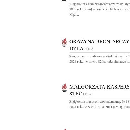
Z głębokim żalem zawiadamiamy, że 05 styc
2025 roku zmarł w wieku 85 lat Nasz ukoc
Mąż,...
GRAŻYNA BRONIARCZY
DYŁA
ŁÓDŹ
Z ogromnym smutkiem zawiadamiamy, że 3
2024 roku, w wieku 82 lat, odeszła nasza ko
MAŁGORZATA KASPERS
STEC
ŁÓDŹ
Z głębokim smutkiem zawiadamiamy, że 18 
2024 roku w wieku 75 lat zmarła Małgorzata