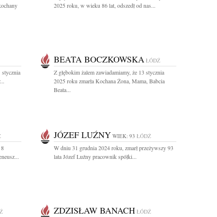
 kochany
2025 roku, w wieku 86 lat, odszedł od nas...
BEATA BOCZKOWSKA
ŁÓDŹ
 stycznia
Z głębokim żalem zawiadamiamy, że 13 stycznia
..
2025 roku zmarła Kochana Żona, Mama, Babcia
Beata...
JÓZEF LUŹNY
Ź
WIEK: 93
ŁÓDŹ
 8
W dniu 31 grudnia 2024 roku, zmarł przeżywszy 93
eneusz...
lata Józef Luźny pracownik spółki...
ZDZISŁAW BANACH
Ź
ŁÓDŹ