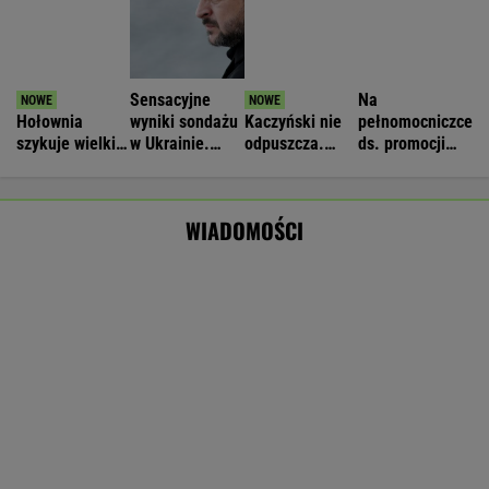
polityczny
wyborów
powołał radę
WIADOMOŚCI
zamach"
Raport wywiadu USA. "WSJ": Putin może
zaatakować NATO nawet tej jesieni
Nie będzie nowej umowy TVP z Kościołem.
Obowiązuje ta podpisana przez Kurskiego