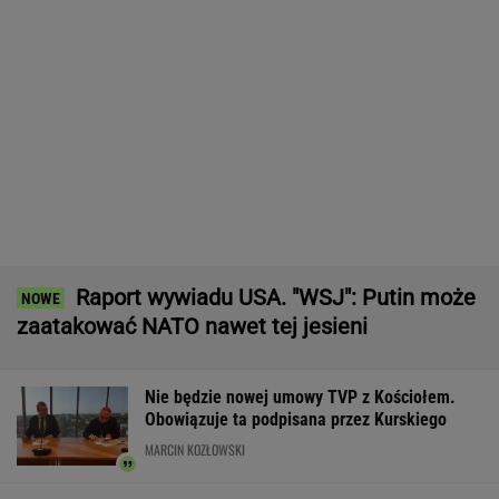
MARCIN KOZŁOWSKI
Brutalny atak przed Złotymi Tarasami.
Policjanci szukają napastnika