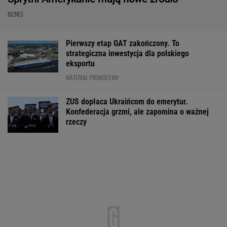
Frankowicze nie muszą czekać
na decyzję sądu. Ważne zmiany w przepisach
SUBSKRYPCJA
Baseny i jacuzzi idealne na działkę i do
ogrodu. Duży wybór w świetnych cenach
REKLAMA CENEO
Rekord w Orlenie i nagła reakcja byłego
prezesa. Poszło o kierowców
BIZNES
Dostałeś taki list z banku? Lepiej go nie
ignorować
BIZNES