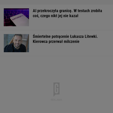
Pytamy o 15 osób, których wstyd nie znać.
Wiesz, z czego słyną?
Brutalny atak przed Złotymi Tarasami.