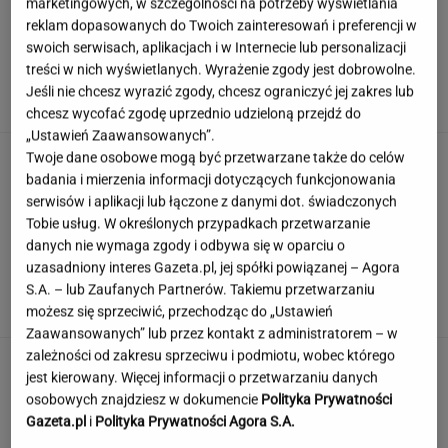
marketingowych, w szczególności na potrzeby wyświetlania
reklam dopasowanych do Twoich zainteresowań i preferencji w
swoich serwisach, aplikacjach i w Internecie lub personalizacji
Ambasada wydała pilny apel. Kierowcy wciąż
treści w nich wyświetlanych. Wyrażenie zgody jest dobrowolne.
wpadają w tę samą pułapkę
Jeśli nie chcesz wyrazić zgody, chcesz ograniczyć jej zakres lub
chcesz wycofać zgodę uprzednio udzieloną przejdź do
„Ustawień Zaawansowanych”.
Polka przestrzegano, by nie mówił o chorobie.
Twoje dane osobowe mogą być przetwarzane także do celów
"Jestem po przeszczepie"
badania i mierzenia informacji dotyczących funkcjonowania
serwisów i aplikacji lub łączone z danymi dot. świadczonych
Tobie usług. W określonych przypadkach przetwarzanie
danych nie wymaga zgody i odbywa się w oparciu o
Dzisiejszy copiątkowy quiz wiedzy nie zostawi
uzasadniony interes Gazeta.pl, jej spółki powiązanej – Agora
na tobie suchej nitki!
S.A. – lub Zaufanych Partnerów. Takiemu przetwarzaniu
możesz się sprzeciwić, przechodząc do „Ustawień
Zaawansowanych” lub przez kontakt z administratorem – w
zależności od zakresu sprzeciwu i podmiotu, wobec którego
Jedno przekonanie może utrudniać życie
jest kierowany. Więcej informacji o przetwarzaniu danych
osobom z astygmatyzmem. Zwłaszcza latem
osobowych znajdziesz w dokumencie
Polityka Prywatności
MATERIAŁ PROMOCYJNY
Gazeta.pl
i
Polityka Prywatności Agora S.A.