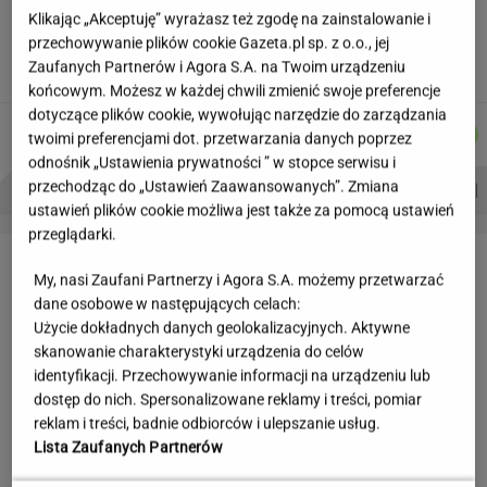
Jeden wakacyjny nawyk może mieć
Klikając „Akceptuję” wyrażasz też zgodę na zainstalowanie i
nieprzyjemne konsekwencje. Też tak robisz?
przechowywanie plików cookie Gazeta.pl sp. z o.o., jej
Zaufanych Partnerów i Agora S.A. na Twoim urządzeniu
MATERIAŁ PROMOCYJNY
końcowym. Możesz w każdej chwili zmienić swoje preferencje
dotyczące plików cookie, wywołując narzędzie do zarządzania
KACPER
MICHAŁ
AGNIESZKA
JAKUB
Autorzy:
twoimi preferencjami dot. przetwarzania danych poprzez
KOLIBABSKI
TRELA
NIEDZIAŁEK
BALCERSKI
odnośnik „Ustawienia prywatności ” w stopce serwisu i
PROBLEMY POLSKICH SIATKARZY
ZNAK Z '30'
WISŁAWA SZYMBORSKA
przechodząc do „Ustawień Zaawansowanych”. Zmiana
ustawień plików cookie możliwa jest także za pomocą ustawień
przeglądarki.
LETNIE OKAZJE
My, nasi Zaufani Partnerzy i Agora S.A. możemy przetwarzać
dane osobowe w następujących celach:
Użycie dokładnych danych geolokalizacyjnych. Aktywne
skanowanie charakterystyki urządzenia do celów
identyfikacji. Przechowywanie informacji na urządzeniu lub
dostęp do nich. Spersonalizowane reklamy i treści, pomiar
reklam i treści, badnie odbiorców i ulepszanie usług.
Lista Zaufanych Partnerów
Reserved wyprzedaje klapki
W WITTCHEN ruszyła wielka