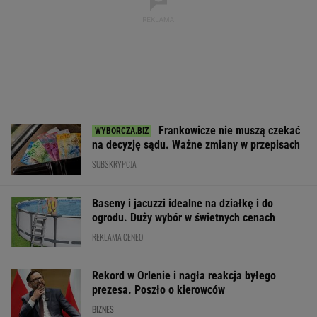
Fala zarzutów wobec
Nowe eLicytacje
Rynek pracy: S
Orlenu. Fąfara nie
ruszyły pełną parą.
bezrobocia w gó
wytrzymał i
Dużo samochodów w
Gdzie najtrudnie
odpowiedział
dobrej cenie
etat?
WALUTY I GIEŁDA
EUR
USD
CHF
GBP
WIG
4,2954
3,7111
4,5980
5,0129
152 074,68
-0,16%
-0,61%
0,05%
-0,21%
-0,05%
SPRAWDŹ NOTOWANIA