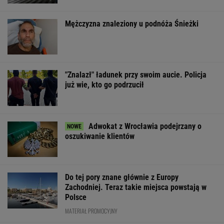
Polsce
MATERIAŁ PROMOCYJNY
Gigantyczna kara dla
Pijany Polak prowadził
Miażdżąca opin
Mety. Firma ma
traktor po
NBP nie może
zapłacić prawie miliard
autostradzie. Miał
finansować zbro
dolarów
2,36 promila alkoholu
sprzedaży złota
WSPÓŁPRACA PŁATNA Z WYBORCZA.PL
ZROZUM, POZNAJ, ODKRYWAJ
SEKCJA Z SUBSKRYPCJĄ
Na Warmii i Mazurach spadł grad wielkości