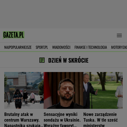
NAJPOPULARNIEJSZE
SPORT.PL
WIADOMOŚCI
FINANSE I TECHNOLOGIA
MOTORYZA
DZIEŃ W SKRÓCIE
Brutalny atak w
Sensacyjne wyniki
Nowe zarządzenie
centrum Warszawy.
sondażu w Ukrainie.
Tuska. W tle sześć
Napastnika szukają
Wyraźny faworyt
ministerstw