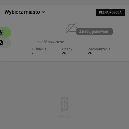
-
-%
-%
NAJCHĘTNIEJ CZYTANE