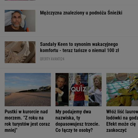
OFERTY AVANTI24
Pustki w kurorcie nad
My podajemy dwa
Włóż liść lauro
morzem. "Z roku na
nazwiska, ty
lodówki na godz
rok turystów jest coraz
dopasowujesz trzecie.
Efekt może cię
mniej"
Co łączy te osoby?
zaskoczyć
ŻYĆ LEPIEJ