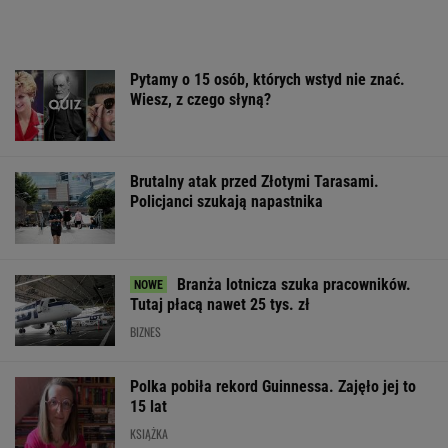
Policjanci szukają napastnika
Branża lotnicza szuka pracowników.
Tutaj płacą nawet 25 tys. zł
BIZNES
Polka pobiła rekord Guinnessa. Zajęło jej to
15 lat
KSIĄŻKA
Mężczyzna znaleziony u podnóża Śnieżki
Sandały Keen to synonim wakacyjnego
komfortu - teraz tańsze o niemal 100 zł