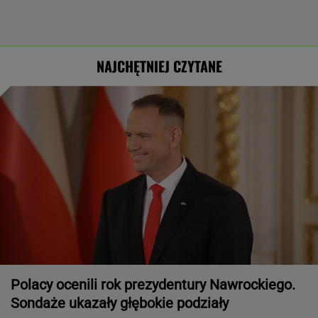
Polacy ocenili rok prezydentury Nawrockiego.
Sondaże ukazały głębokie podziały
AI przekroczyła granicę. W testach zrobiła
coś, czego nikt jej nie kazał
Śmiertelne potrącenie Łukasza Litewki.
Kierowca przerwał milczenie