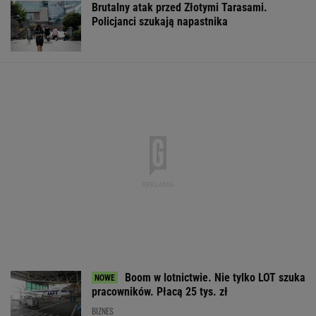
Boom w lotnictwie. Nie tylko LOT szuka
pracowników. Płacą 25 tys. zł
BIZNES
Mężczyzna znaleziony u podnóża Śnieżki
"Znalazł" ładunek przy swoim aucie. Policja
już wie, kto go podrzucił
Adwokat z Wrocławia podejrzany o
oszukiwanie klientów
Do tej pory znane głównie z Europy
Zachodniej. Teraz takie miejsca powstają w