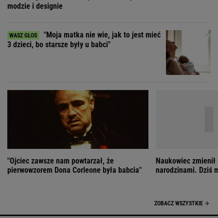
"Ojciec zawsze nam powtarzał, że
Naukowiec zmienił 
pierwowzorem Dona Corleone była babcia"
narodzinami. Dziś 
ZOBACZ WSZYSTKIE
Wybierz miasto
PEŁNA POGODA
Załaduj ponownie
Jakość powietrza:
-
Ciśnienie:
Opady:
Zachmurzenie: