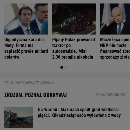
pięści. Kilkadziesiąt osób wyłowiono z wody
Ich romans śledził cały świat. 30 lat później
uwagę kradną ich dzieci
Zachwyciła w "Odysei" Nolana, ale od roku nie
dostała żadnej roli
Jeśli unikniesz tych trzech rzeczy, opóźnisz
starczą demencję o 13 lat
FINANSE I TECHNOLOGIA