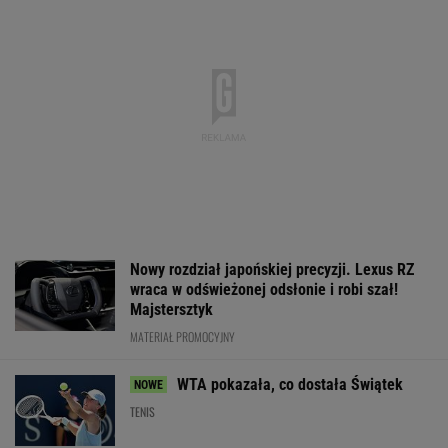
Nowy rozdział japońskiej precyzji. Lexus RZ
wraca w odświeżonej odsłonie i robi szał!
Majstersztyk
MATERIAŁ PROMOCYJNY
WTA pokazała, co dostała Świątek
TENIS
Brat Grbicia radzi mu nie wracać do Serbii. "To
przerażające"
SIATKÓWKA
Barcelona zakpi z Realu Madryt.
Cała Hiszpania żyje jednym transferem