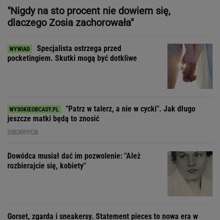
"Patrz w talerz, a nie w cycki". Jak długo
jeszcze matki będą to znosić
SUBSKRYPCJA
Dowódca musiał dać im pozwolenie: "Ależ
rozbierajcie się, kobiety"
Gorset, zgarda i sneakersy. Statement pieces to nowa era w
modzie i designie
"Moja matka nie wie, jak to jest mieć
3 dzieci, bo starsze były u babci"