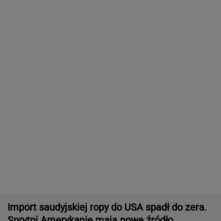
MATERIAŁ PROMOCYJNY
ZUS dopłaca Ukraińcom do emerytur.
Konfederacja grzmi, ale zapomina o ważnej
rzeczy