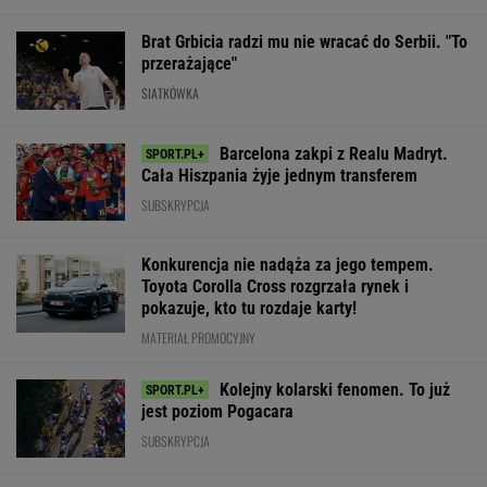
SUBSKRYPCJA
Konkurencja nie nadąża za jego tempem.
Toyota Corolla Cross rozgrzała rynek i
pokazuje, kto tu rozdaje karty!
MATERIAŁ PROMOCYJNY
Kolejny kolarski fenomen. To już
jest poziom Pogacara
SUBSKRYPCJA
Wpadka z
Pucharowa wyg
Abramowicz wywołała
Wytypowaliśmy wyniki
Chicago. 64 mi
szum. U Świątek
3. kolejki Ekstraklasy.
Lewandowskie