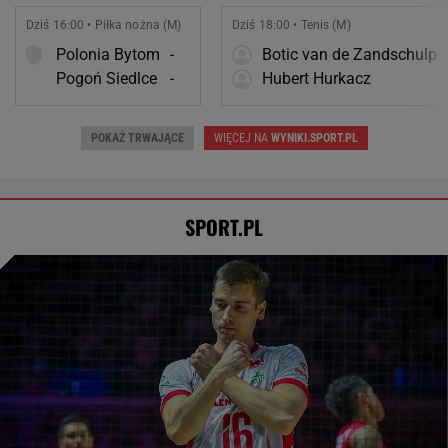
SPORT.PL
Rosja wraca, ale do Polski nie
przyleci. Polscy siatkarze reagują. "Nie
rozumiem"
SUBSKRYPCJA