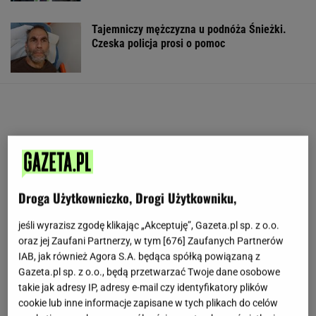
Tajemniczy mężczyzna u podnóża Śnieżki.
Czeska policja prosi o pomoc
Droga Użytkowniczko, Drogi Użytkowniku,
jeśli wyrazisz zgodę klikając „Akceptuję”, Gazeta.pl sp. z o.o.
oraz jej Zaufani Partnerzy, w tym [
676
] Zaufanych Partnerów
IAB, jak również Agora S.A. będąca spółką powiązaną z
Gazeta.pl sp. z o.o., będą przetwarzać Twoje dane osobowe
takie jak adresy IP, adresy e-mail czy identyfikatory plików
cookie lub inne informacje zapisane w tych plikach do celów