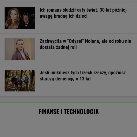
Import saudyjskiej ropy do USA spadł do zera.
Sprytni Amerykanie mają nowe źródło
BIZNES
Pierwszy etap GAT zakończony. To
strategiczna inwestycja dla polskiego
eksportu