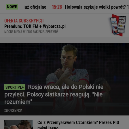
ż oficjalne
Hołownia szykuje wielki powrót? "Planują poli
NOWE
OFERTA SUBSKRYPCJI
Premium: TOK FM + Wyborcza.pl
MOCNE MEDIA W DUO PAKIECIE. SPRAWDŹ
Rosja wraca, ale do Polski nie
przyleci. Polscy siatkarze reagują. "Nie
rozumiem"
SUBSKRYPCJA
Co z Przemysławem Czarnkiem? Prezes PiS
mówi jasno