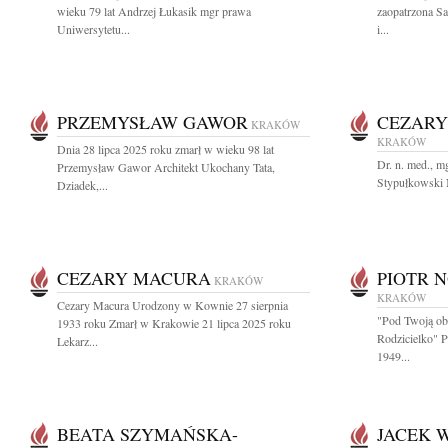
wieku 79 lat Andrzej Łukasik mgr prawa
zaopatrzona S
Uniwersytetu...
i...
PRZEMYSŁAW GAWOR
CEZARY
KRAKÓW
KRAKÓW
Dnia 28 lipca 2025 roku zmarł w wieku 98 lat
Dr. n. med., m
Przemysław Gawor Architekt Ukochany Tata,
Stypułkowski N
Dziadek,...
CEZARY MACURA
PIOTR 
KRAKÓW
KRAKÓW
Cezary Macura Urodzony w Kownie 27 sierpnia
"Pod Twoją ob
1933 roku Zmarł w Krakowie 21 lipca 2025 roku
Rodzicielko" 
Lekarz...
1949...
BEATA SZYMAŃSKA-
JACEK 