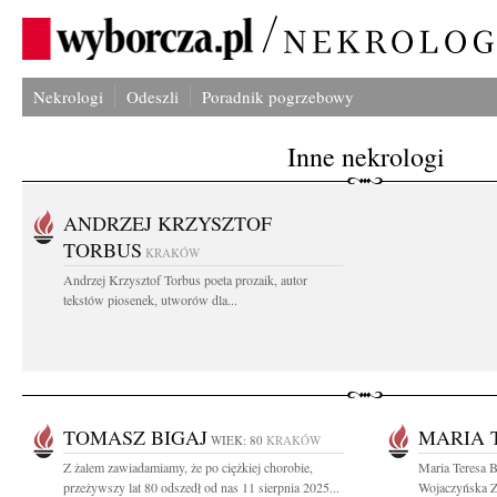
Nekrologi
Odeszli
Poradnik pogrzebowy
Inne nekrologi
ANDRZEJ KRZYSZTOF
TORBUS
KRAKÓW
Andrzej Krzysztof Torbus poeta prozaik, autor
tekstów piosenek, utworów dla...
TOMASZ BIGAJ
MARIA 
WIEK: 80
KRAKÓW
Z żalem zawiadamiamy, że po ciężkiej chorobie,
Maria Teresa B
przeżywszy lat 80 odszedł od nas 11 sierpnia 2025...
Wojaczyńska Z