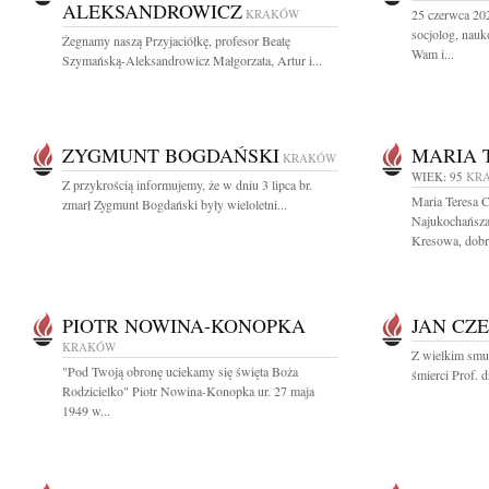
ALEKSANDROWICZ
KRAKÓW
25 czerwca 20
socjolog, nau
Żegnamy naszą Przyjaciółkę, profesor Beatę
Wam i...
Szymańską-Aleksandrowicz Małgorzata, Artur i...
ZYGMUNT BOGDAŃSKI
MARIA 
KRAKÓW
WIEK: 95
KR
Z przykrością informujemy, że w dniu 3 lipca br.
Maria Teresa 
zmarł Zygmunt Bogdański były wieloletni...
Najukochańsza
Kresowa, dobry
PIOTR NOWINA-KONOPKA
JAN CZ
KRAKÓW
Z wielkim smu
"Pod Twoją obronę uciekamy się święta Boża
śmierci Prof. 
Rodzicielko" Piotr Nowina-Konopka ur. 27 maja
1949 w...