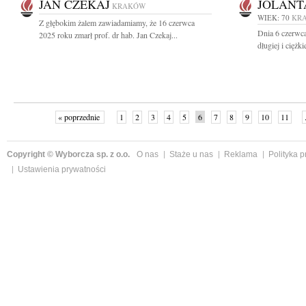
JAN CZEKAJ
JOLANT
KRAKÓW
WIEK: 70
KR
Z głębokim żalem zawiadamiamy, że 16 czerwca
Dnia 6 czerwca
2025 roku zmarł prof. dr hab. Jan Czekaj...
długiej i ciężk
« poprzednie
1
2
3
4
5
6
7
8
9
10
11
Copyright © Wyborcza sp. z o.o.
O nas
Staże u nas
Reklama
Polityka 
Ustawienia prywatności