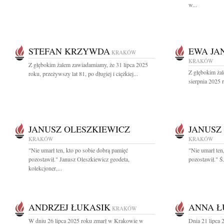
w...
STEFAN KRZYWDA
EWA JA
KRAKÓW
KRAKÓW
Z głębokim żalem zawiadamiamy, że 31 lipca 2025
Z głębokim ża
roku, przeżywszy lat 81, po długiej i ciężkiej...
sierpnia 2025 r
JANUSZ OLESZKIEWICZ
JANUSZ
KRAKÓW
KRAKÓW
"Nie umarł ten, kto po sobie dobrą pamięć
"Nie umarł ten
pozostawił." Janusz Oleszkiewicz geodeta,
pozostawił." Ś
kolekcjoner,...
ANDRZEJ ŁUKASIK
ANNA Ł
KRAKÓW
W dniu 26 lipca 2025 roku zmarł w Krakowie w
Dnia 21 lipca 