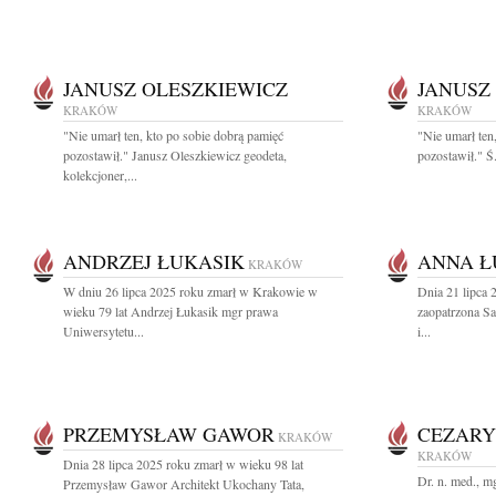
JANUSZ OLESZKIEWICZ
JANUSZ
KRAKÓW
KRAKÓW
"Nie umarł ten, kto po sobie dobrą pamięć
"Nie umarł ten
pozostawił." Janusz Oleszkiewicz geodeta,
pozostawił." Ś
kolekcjoner,...
ANDRZEJ ŁUKASIK
ANNA Ł
KRAKÓW
W dniu 26 lipca 2025 roku zmarł w Krakowie w
Dnia 21 lipca 
wieku 79 lat Andrzej Łukasik mgr prawa
zaopatrzona S
Uniwersytetu...
i...
PRZEMYSŁAW GAWOR
CEZARY
KRAKÓW
KRAKÓW
Dnia 28 lipca 2025 roku zmarł w wieku 98 lat
Dr. n. med., m
Przemysław Gawor Architekt Ukochany Tata,