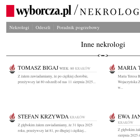
Nekrologi
Odeszli
Poradnik pogrzebowy
Inne nekrologi
TOMASZ BIGAJ
MARIA 
WIEK: 80
KRAKÓW
Z żalem zawiadamiamy, że po ciężkiej chorobie,
Maria Teresa B
przeżywszy lat 80 odszedł od nas 11 sierpnia 2025...
Wojaczyńska Z
w...
STEFAN KRZYWDA
EWA JA
KRAKÓW
KRAKÓW
Z głębokim żalem zawiadamiamy, że 31 lipca 2025
Z głębokim ża
roku, przeżywszy lat 81, po długiej i ciężkiej...
sierpnia 2025 r