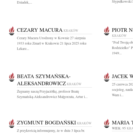
Stypułkowski N
Dziadek,...
CEZARY MACURA
PIOTR 
KRAKÓW
KRAKÓW
Cezary Macura Urodzony w Kownie 27 sierpnia
"Pod Twoją ob
1933 roku Zmarł w Krakowie 21 lipca 2025 roku
Rodzicielko" 
Lekarz...
1949...
BEATA SZYMAŃSKA-
JACEK 
ALEKSANDROWICZ
KRAKÓW
25 czerwca 20
socjolog, nau
Żegnamy naszą Przyjaciółkę, profesor Beatę
Wam i...
Szymańską-Aleksandrowicz Małgorzata, Artur i...
ZYGMUNT BOGDAŃSKI
MARIA 
KRAKÓW
WIEK: 95
KR
Z przykrością informujemy, że w dniu 3 lipca br.