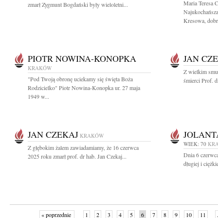
Maria Teresa 
zmarł Zygmunt Bogdański były wieloletni...
Najukochańsza
Kresowa, dobry
PIOTR NOWINA-KONOPKA
JAN CZ
KRAKÓW
Z wielkim smu
"Pod Twoją obronę uciekamy się święta Boża
śmierci Prof. 
Rodzicielko" Piotr Nowina-Konopka ur. 27 maja
1949 w...
JAN CZEKAJ
JOLANT
KRAKÓW
WIEK: 70
KR
Z głębokim żalem zawiadamiamy, że 16 czerwca
Dnia 6 czerwca
2025 roku zmarł prof. dr hab. Jan Czekaj...
długiej i ciężk
« poprzednie
1
2
3
4
5
6
7
8
9
10
11