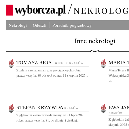
Nekrologi
Odeszli
Poradnik pogrzebowy
Inne nekrologi
TOMASZ BIGAJ
MARIA 
WIEK: 80
KRAKÓW
Z żalem zawiadamiamy, że po ciężkiej chorobie,
Maria Teresa B
przeżywszy lat 80 odszedł od nas 11 sierpnia 2025...
Wojaczyńska Z
w...
STEFAN KRZYWDA
EWA JA
KRAKÓW
KRAKÓW
Z głębokim żalem zawiadamiamy, że 31 lipca 2025
Z głębokim ża
roku, przeżywszy lat 81, po długiej i ciężkiej...
sierpnia 2025 r