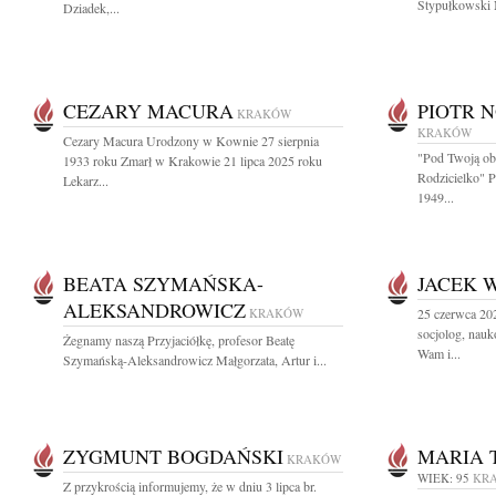
Stypułkowski N
Dziadek,...
CEZARY MACURA
PIOTR 
KRAKÓW
KRAKÓW
Cezary Macura Urodzony w Kownie 27 sierpnia
"Pod Twoją ob
1933 roku Zmarł w Krakowie 21 lipca 2025 roku
Rodzicielko" 
Lekarz...
1949...
BEATA SZYMAŃSKA-
JACEK 
ALEKSANDROWICZ
KRAKÓW
25 czerwca 20
socjolog, nau
Żegnamy naszą Przyjaciółkę, profesor Beatę
Wam i...
Szymańską-Aleksandrowicz Małgorzata, Artur i...
ZYGMUNT BOGDAŃSKI
MARIA 
KRAKÓW
WIEK: 95
KR
Z przykrością informujemy, że w dniu 3 lipca br.