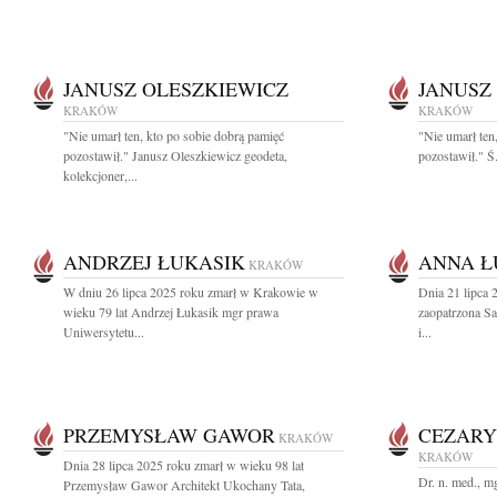
JANUSZ OLESZKIEWICZ
JANUSZ
KRAKÓW
KRAKÓW
"Nie umarł ten, kto po sobie dobrą pamięć
"Nie umarł ten
pozostawił." Janusz Oleszkiewicz geodeta,
pozostawił." Ś
kolekcjoner,...
ANDRZEJ ŁUKASIK
ANNA Ł
KRAKÓW
W dniu 26 lipca 2025 roku zmarł w Krakowie w
Dnia 21 lipca 
wieku 79 lat Andrzej Łukasik mgr prawa
zaopatrzona S
Uniwersytetu...
i...
PRZEMYSŁAW GAWOR
CEZARY
KRAKÓW
KRAKÓW
Dnia 28 lipca 2025 roku zmarł w wieku 98 lat
Dr. n. med., m
Przemysław Gawor Architekt Ukochany Tata,