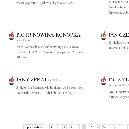
Maria Teresa 
zmarł Zygmunt Bogdański były wieloletni...
Najukochańsza
Kresowa, dobry
PIOTR NOWINA-KONOPKA
JAN CZ
KRAKÓW
Z wielkim smu
"Pod Twoją obronę uciekamy się święta Boża
śmierci Prof. 
Rodzicielko" Piotr Nowina-Konopka ur. 27 maja
1949 w...
JAN CZEKAJ
JOLANT
KRAKÓW
WIEK: 70
KR
Z głębokim żalem zawiadamiamy, że 16 czerwca
Dnia 6 czerwca
2025 roku zmarł prof. dr hab. Jan Czekaj...
długiej i ciężk
« poprzednie
1
2
3
4
5
6
7
8
9
10
11