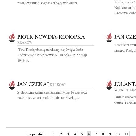
Maria Teresa 
zmarł Zygmunt Bogdański były wieloletni...
Najukochańsza
Kresowa, dobry
PIOTR NOWINA-KONOPKA
JAN CZ
KRAKÓW
Z wielkim smu
"Pod Twoją obronę uciekamy się święta Boża
śmierci Prof. 
Rodzicielko" Piotr Nowina-Konopka ur. 27 maja
1949 w...
JAN CZEKAJ
JOLANT
KRAKÓW
WIEK: 70
KR
Z głębokim żalem zawiadamiamy, że 16 czerwca
Dnia 6 czerwca
2025 roku zmarł prof. dr hab. Jan Czekaj...
długiej i ciężk
« poprzednie
1
2
3
4
5
6
7
8
9
10
11