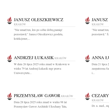
JANUSZ OLESZKIEWICZ
JANUSZ
KRAKÓW
KRAKÓW
"Nie umarł ten, kto po sobie dobrą pamięć
"Nie umarł ten
pozostawił." Janusz Oleszkiewicz geodeta,
pozostawił." Ś
kolekcjoner,...
ANDRZEJ ŁUKASIK
ANNA Ł
KRAKÓW
W dniu 26 lipca 2025 roku zmarł w Krakowie w
Dnia 21 lipca 
wieku 79 lat Andrzej Łukasik mgr prawa
zaopatrzona S
Uniwersytetu...
i...
PRZEMYSŁAW GAWOR
CEZARY
KRAKÓW
KRAKÓW
Dnia 28 lipca 2025 roku zmarł w wieku 98 lat
Dr. n. med., m
Przemysław Gawor Architekt Ukochany Tata,