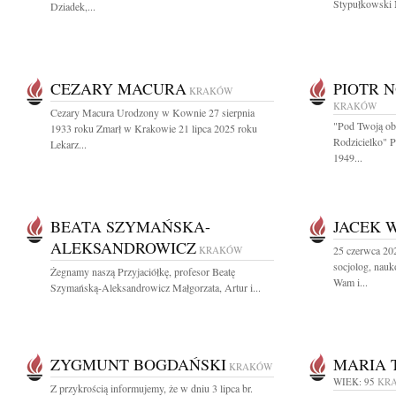
Stypułkowski N
Dziadek,...
CEZARY MACURA
PIOTR 
KRAKÓW
KRAKÓW
Cezary Macura Urodzony w Kownie 27 sierpnia
"Pod Twoją ob
1933 roku Zmarł w Krakowie 21 lipca 2025 roku
Rodzicielko" 
Lekarz...
1949...
BEATA SZYMAŃSKA-
JACEK 
ALEKSANDROWICZ
KRAKÓW
25 czerwca 20
socjolog, nau
Żegnamy naszą Przyjaciółkę, profesor Beatę
Wam i...
Szymańską-Aleksandrowicz Małgorzata, Artur i...
ZYGMUNT BOGDAŃSKI
MARIA 
KRAKÓW
WIEK: 95
KR
Z przykrością informujemy, że w dniu 3 lipca br.