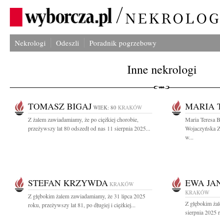
Nekrologi
Odeszli
Poradnik pogrzebowy
Inne nekrologi
TOMASZ BIGAJ
MARIA 
WIEK: 80
KRAKÓW
Z żalem zawiadamiamy, że po ciężkiej chorobie,
Maria Teresa B
przeżywszy lat 80 odszedł od nas 11 sierpnia 2025...
Wojaczyńska Z
w...
STEFAN KRZYWDA
EWA JA
KRAKÓW
KRAKÓW
Z głębokim żalem zawiadamiamy, że 31 lipca 2025
Z głębokim ża
roku, przeżywszy lat 81, po długiej i ciężkiej...
sierpnia 2025 r