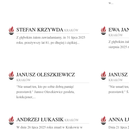
w...
STEFAN KRZYWDA
EWA JA
KRAKÓW
KRAKÓW
Z głębokim żalem zawiadamiamy, że 31 lipca 2025
Z głębokim ża
roku, przeżywszy lat 81, po długiej i ciężkiej...
sierpnia 2025 r
JANUSZ OLESZKIEWICZ
JANUSZ
KRAKÓW
KRAKÓW
"Nie umarł ten, kto po sobie dobrą pamięć
"Nie umarł ten
pozostawił." Janusz Oleszkiewicz geodeta,
pozostawił." Ś
kolekcjoner,...
ANDRZEJ ŁUKASIK
ANNA Ł
KRAKÓW
W dniu 26 lipca 2025 roku zmarł w Krakowie w
Dnia 21 lipca 