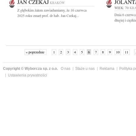
JAN CZEKAJ
JOLANT
KRAKÓW
WIEK: 70
KR
Z głębokim żalem zawiadamiamy, że 16 czerwca
Dnia 6 czerwca
2025 roku zmarł prof. dr hab. Jan Czekaj...
długiej i ciężk
« poprzednie
1
2
3
4
5
6
7
8
9
10
11
Copyright © Wyborcza sp. z o.o.
O nas
Staże u nas
Reklama
Polityka 
Ustawienia prywatności