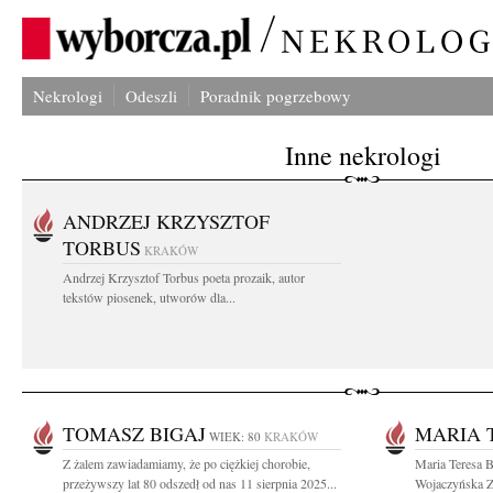
Nekrologi
Odeszli
Poradnik pogrzebowy
Inne nekrologi
ANDRZEJ KRZYSZTOF
TORBUS
KRAKÓW
Andrzej Krzysztof Torbus poeta prozaik, autor
tekstów piosenek, utworów dla...
TOMASZ BIGAJ
MARIA 
WIEK: 80
KRAKÓW
Z żalem zawiadamiamy, że po ciężkiej chorobie,
Maria Teresa B
przeżywszy lat 80 odszedł od nas 11 sierpnia 2025...
Wojaczyńska Z