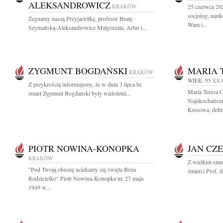
ALEKSANDROWICZ
KRAKÓW
25 czerwca 20
socjolog, nau
Żegnamy naszą Przyjaciółkę, profesor Beatę
Wam i...
Szymańską-Aleksandrowicz Małgorzata, Artur i...
ZYGMUNT BOGDAŃSKI
MARIA 
KRAKÓW
WIEK: 95
KR
Z przykrością informujemy, że w dniu 3 lipca br.
Maria Teresa 
zmarł Zygmunt Bogdański były wieloletni...
Najukochańsza
Kresowa, dobry
PIOTR NOWINA-KONOPKA
JAN CZ
KRAKÓW
Z wielkim smu
"Pod Twoją obronę uciekamy się święta Boża
śmierci Prof. 
Rodzicielko" Piotr Nowina-Konopka ur. 27 maja
1949 w...