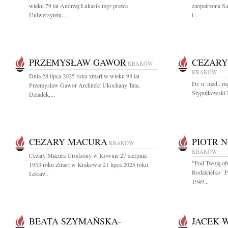
wieku 79 lat Andrzej Łukasik mgr prawa
zaopatrzona S
Uniwersytetu...
i...
PRZEMYSŁAW GAWOR
CEZARY
KRAKÓW
KRAKÓW
Dnia 28 lipca 2025 roku zmarł w wieku 98 lat
Dr. n. med., m
Przemysław Gawor Architekt Ukochany Tata,
Stypułkowski N
Dziadek,...
CEZARY MACURA
PIOTR 
KRAKÓW
KRAKÓW
Cezary Macura Urodzony w Kownie 27 sierpnia
"Pod Twoją ob
1933 roku Zmarł w Krakowie 21 lipca 2025 roku
Rodzicielko" 
Lekarz...
1949...
BEATA SZYMAŃSKA-
JACEK 