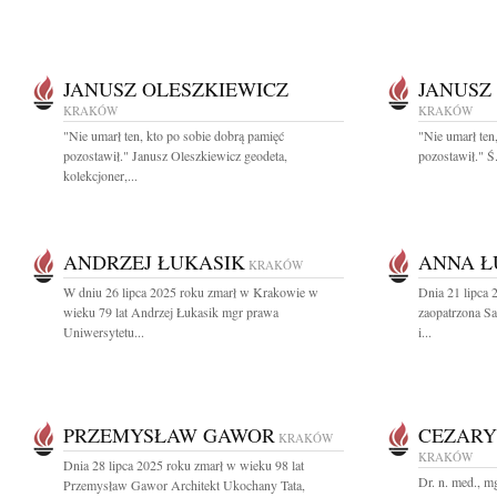
JANUSZ OLESZKIEWICZ
JANUSZ
KRAKÓW
KRAKÓW
"Nie umarł ten, kto po sobie dobrą pamięć
"Nie umarł ten
pozostawił." Janusz Oleszkiewicz geodeta,
pozostawił." Ś
kolekcjoner,...
ANDRZEJ ŁUKASIK
ANNA Ł
KRAKÓW
W dniu 26 lipca 2025 roku zmarł w Krakowie w
Dnia 21 lipca 
wieku 79 lat Andrzej Łukasik mgr prawa
zaopatrzona S
Uniwersytetu...
i...
PRZEMYSŁAW GAWOR
CEZARY
KRAKÓW
KRAKÓW
Dnia 28 lipca 2025 roku zmarł w wieku 98 lat
Dr. n. med., m
Przemysław Gawor Architekt Ukochany Tata,