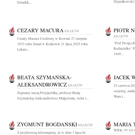
Stypułkowski N
Dziadek,...
CEZARY MACURA
PIOTR 
KRAKÓW
KRAKÓW
Cezary Macura Urodzony w Kownie 27 sierpnia
"Pod Twoją ob
1933 roku Zmarł w Krakowie 21 lipca 2025 roku
Rodzicielko" 
Lekarz...
1949...
BEATA SZYMAŃSKA-
JACEK 
ALEKSANDROWICZ
KRAKÓW
25 czerwca 20
socjolog, nau
Żegnamy naszą Przyjaciółkę, profesor Beatę
Wam i...
Szymańską-Aleksandrowicz Małgorzata, Artur i...
ZYGMUNT BOGDAŃSKI
MARIA 
KRAKÓW
WIEK: 95
KR
Z przykrością informujemy, że w dniu 3 lipca br.