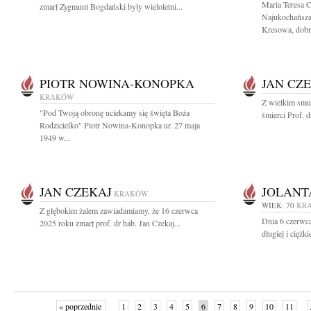
Maria Teresa 
zmarł Zygmunt Bogdański były wieloletni...
Najukochańsza
Kresowa, dobry
PIOTR NOWINA-KONOPKA
JAN CZ
KRAKÓW
Z wielkim smu
"Pod Twoją obronę uciekamy się święta Boża
śmierci Prof. 
Rodzicielko" Piotr Nowina-Konopka ur. 27 maja
1949 w...
JAN CZEKAJ
JOLANT
KRAKÓW
WIEK: 70
KR
Z głębokim żalem zawiadamiamy, że 16 czerwca
Dnia 6 czerwca
2025 roku zmarł prof. dr hab. Jan Czekaj...
długiej i ciężk
« poprzednie
1
2
3
4
5
6
7
8
9
10
11