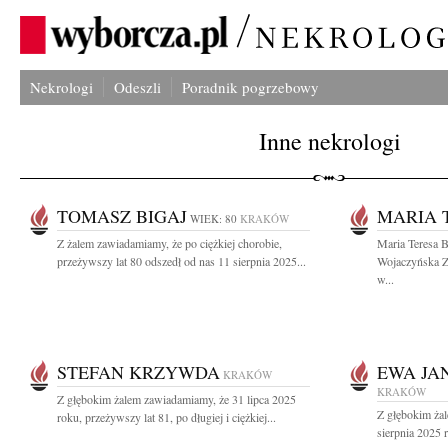
Nekrologi
Odeszli
Poradnik pogrzebowy
Inne nekrologi
TOMASZ BIGAJ
MARIA 
WIEK: 80
KRAKÓW
Z żalem zawiadamiamy, że po ciężkiej chorobie,
Maria Teresa B
przeżywszy lat 80 odszedł od nas 11 sierpnia 2025...
Wojaczyńska Z
w...
STEFAN KRZYWDA
EWA JA
KRAKÓW
KRAKÓW
Z głębokim żalem zawiadamiamy, że 31 lipca 2025
Z głębokim ża
roku, przeżywszy lat 81, po długiej i ciężkiej...
sierpnia 2025 r