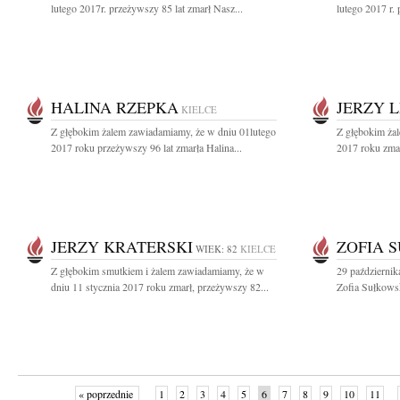
lutego 2017r. przeżywszy 85 lat zmarł Nasz...
lutego 2017 r.
HALINA RZEPKA
JERZY 
KIELCE
Z głębokim żalem zawiadamiamy, że w dniu 01lutego
Z głębokim żal
2017 roku przeżywszy 96 lat zmarła Halina...
2017 roku zmar
JERZY KRATERSKI
ZOFIA 
WIEK: 82
KIELCE
Z głębokim smutkiem i żalem zawiadamiamy, że w
29 październik
dniu 11 stycznia 2017 roku zmarł, przeżywszy 82...
Zofia Sułkowsk
« poprzednie
1
2
3
4
5
6
7
8
9
10
11