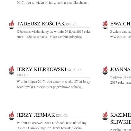
2017 roku w wieku 66 lat, zmarła nasza Ukochana...
TADEUSZ KOŚCIAK
EWA C
KIELCE
Z żalem zawiadamiamy, że w dniu 29 lipca 2017 roku
Z żalem zawiad
zmarł Tadeusz Kościak Msza żałobna odbędzie...
w wieku 44 la
JERZY KIERKOWSKI
JOANNA
WIEK: 87
KIELCE
Z głębokim ża
W dniu 6 lipca 2017 roku zmarł w wieku 87 lat Jerzy
2017 roku prze
Kierkowski Uroczystości pogrzebowe odbędą...
JERZY JERMAK
KAZIMI
KIELCE
ŚLIWKI
W dniu 16 czerwca 2017 r. odszedł nasz ukochany
Ojciec i Dziadek mgr inż. Jerzy Jermak o czym...
Z głębokim sm