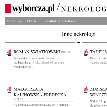
Nekrologi
Odeszli
Poradnik pogrzebowy
Inne nekrologi
ROMAN ŚWIATKOWSKI
TADEUS
KIELCE
Ze smutkiem i żalem zawiadamiamy, że 1
Dnia 1 wrześni
października 2017 roku odszedł od nas Nasz
Tadeusz Opałka
Najukochańszy...
MAŁGORZATA
ZDZISŁ
KALINOWSKA-PRĘDECKA
WINCZE
KIELCE
W dniu 23 lipc
Z głębokim żalem zawiadamiamy, że 18 sierpnia
chorobie, w ot