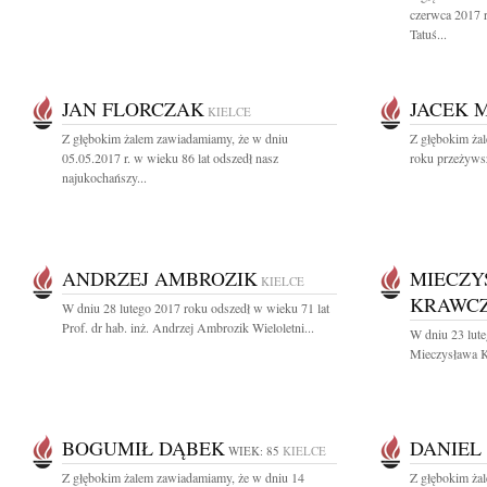
czerwca 2017 
Tatuś...
JAN FLORCZAK
JACEK 
KIELCE
Z głębokim żalem zawiadamiamy, że w dniu
Z głębokim ża
05.05.2017 r. w wieku 86 lat odszedł nasz
roku przeżywsz
najukochańszy...
ANDRZEJ AMBROZIK
MIECZY
KIELCE
KRAWC
W dniu 28 lutego 2017 roku odszedł w wieku 71 lat
Prof. dr hab. inż. Andrzej Ambrozik Wieloletni...
W dniu 23 lute
Mieczysława 
BOGUMIŁ DĄBEK
DANIEL
WIEK: 85
KIELCE
Z głębokim żalem zawiadamiamy, że w dniu 14
Z głębokim ża