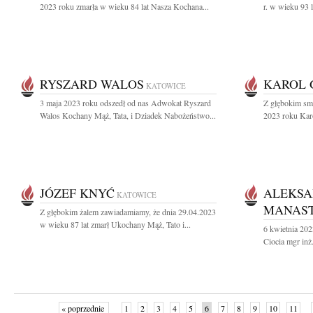
2023 roku zmarła w wieku 84 lat Nasza Kochana...
r. w wieku 93 
RYSZARD WALOS
KAROL 
KATOWICE
3 maja 2023 roku odszedł od nas Adwokat Ryszard
Z głębokim sm
Walos Kochany Mąż, Tata, i Dziadek Nabożeństwo...
2023 roku Karo
JÓZEF KNYĆ
ALEKS
KATOWICE
MANAS
Z głębokim żalem zawiadamiamy, że dnia 29.04.2023
w wieku 87 lat zmarł Ukochany Mąż, Tato i...
6 kwietnia 202
Ciocia mgr inż
« poprzednie
1
2
3
4
5
6
7
8
9
10
11