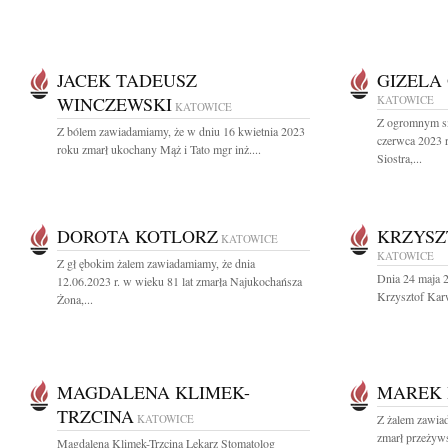
JACEK TADEUSZ
GIZELA
WINCZEWSKI
KATOWICE
KATOWICE
Z ogromnym sm
Z bólem zawiadamiamy, że w dniu 16 kwietnia 2023
czerwca 2023 
roku zmarł ukochany Mąż i Tato mgr inż....
Siostra,...
DOROTA KOTLORZ
KRZYSZ
KATOWICE
KATOWICE
Z gł ębokim żalem zawiadamiamy, że dnia
Dnia 24 maja 
12.06.2023 r. w wieku 81 lat zmarła Najukochańsza
Krzysztof Karw
Żona,...
MAGDALENA KLIMEK-
MAREK 
TRZCINA
KATOWICE
Z żalem zawiad
zmarł przeżyws
Magdalena Klimek-Trzcina Lekarz Stomatolog