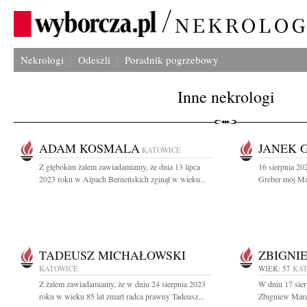
Nekrologi
Odeszli
Poradnik pogrzebowy
Inne nekrologi
ADAM KOSMALA
JANEK 
KATOWICE
Z głębokim żalem zawiadamiamy, że dnia 13 lipca
16 sierpnia 2
2023 roku w Alpach Berneńskich zginął w wieku...
Greber mój Mąż
TADEUSZ MICHAŁOWSKI
ZBIGNI
KATOWICE
WIEK: 57
KA
Z żalem zawiadamiamy, że w dniu 24 sierpnia 2023
W dniu 17 sier
roku w wieku 85 lat zmarł radca prawny Tadeusz...
Zbigniew Marek