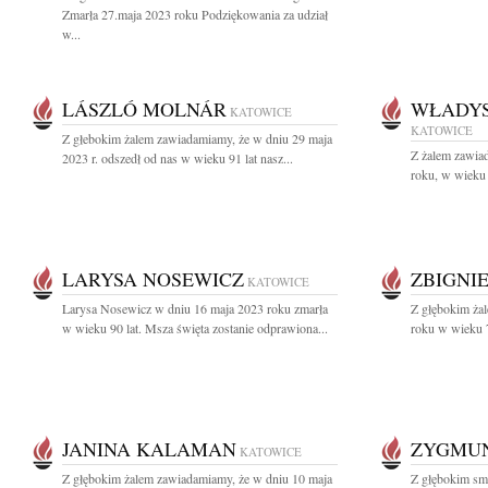
Zmarła 27.maja 2023 roku Podziękowania za udział
w...
LÁSZLÓ MOLNÁR
WŁADYS
KATOWICE
KATOWICE
Z głebokim żalem zawiadamiamy, że w dniu 29 maja
Z żalem zawia
2023 r. odszedł od nas w wieku 91 lat nasz...
roku, w wieku 
LARYSA NOSEWICZ
ZBIGNI
KATOWICE
Larysa Nosewicz w dniu 16 maja 2023 roku zmarła
Z głębokim ża
w wieku 90 lat. Msza święta zostanie odprawiona...
roku w wieku 7
JANINA KALAMAN
ZYGMUN
KATOWICE
Z głębokim żalem zawiadamiamy, że w dniu 10 maja
Z głębokim sm