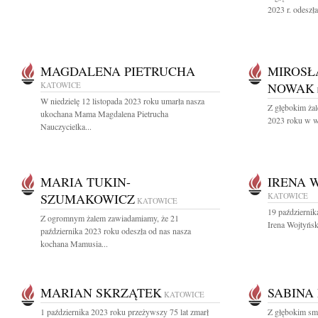
2023 r. odeszł
MAGDALENA PIETRUCHA
MIROSŁ
KATOWICE
NOWAK
W niedzielę 12 listopada 2023 roku umarła nasza
Z głębokim ża
ukochana Mama Magdalena Pietrucha
2023 roku w wi
Nauczycielka...
MARIA TUKIN-
IRENA 
SZUMAKOWICZ
KATOWICE
KATOWICE
19 październik
Z ogromnym żalem zawiadamiamy, że 21
Irena Wojtyńs
października 2023 roku odeszła od nas nasza
kochana Mamusia...
MARIAN SKRZĄTEK
SABINA
KATOWICE
1 października 2023 roku przeżywszy 75 lat zmarł
Z głębokim sm