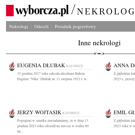
Nekrologi
Odeszli
Poradnik pogrzebowy
Inne nekrologi
EUGENIA DŁUBAK
ANNA D
KATOWICE
15 grudnia 2017 roku odeszła ukochana Babcia
Z głębokim ża
Eugenia "Nika" Dłubak ur. 11 sierpnia 1923 r. w...
2023 r., przeż
JERZY WOJTASIK
EMIL G
KATOWICE
Pogrążeni w smutku zawiadamiamy, że w dniu 13
Z głębokim ża
grudnia 2023 roku odszedł na zawsze w wieku 80
2023 roku w wi
lat...