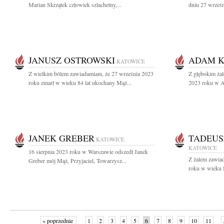
Marian Skrzątek człowiek szlachetny,...
dniu 27 wrześn
JANUSZ OSTROWSKI
ADAM 
KATOWICE
Z wielkim bólem zawiadamiam, że 27 września 2023
Z głębokim żal
roku zmarł w wieku 84 lat ukochany Mąż...
2023 roku w A
JANEK GREBER
TADEUS
KATOWICE
KATOWICE
16 sierpnia 2023 roku w Warszawie odszedł Janek
Z żalem zawiad
Greber mój Mąż, Przyjaciel, Towarzysz...
roku w wieku 8
« poprzednie
1
2
3
4
5
6
7
8
9
10
11