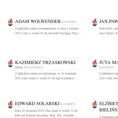
ADAM WOLWENDER
JAN PAW
KATOWICE
Z głębokim żalem zawiadamiamy że dnia 3 grudnia
Pełni bólu i ż
2023 roku w wieku 91 lat odszedł Ukochany Tato i...
nasz Ojciec i D
KAZIMIERZ TRZASKOWSKI
JUTA M
WIEK: 93
KATOWICE
KATOWICE
Z głębokim żalem zawiadamiamy, że 24 listopada
Z głębokim żal
2023 roku zmarł w wieku 93 lat mgr Kazimierz...
2023 roku odes
EDWARD SOLARSKI
ELŻBIE
KATOWICE
BIELIŃ
Dnia 20 listopada 2023 roku zmarł w wieku 74 lat
Edward Solarski ukochany Mąż, Tato, Dziadek...
Z głębokim żal