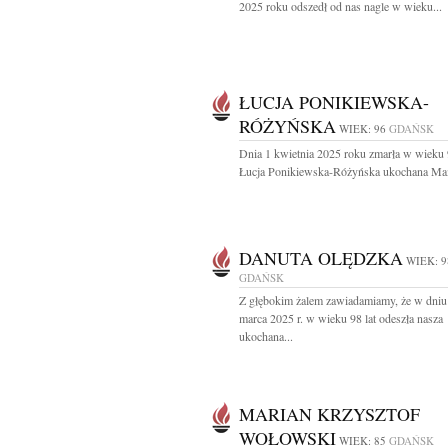
2025 roku odszedł od nas nagle w wieku...
ŁUCJA PONIKIEWSKA-
RÓŻYŃSKA
WIEK: 96
GDAŃSK
Dnia 1 kwietnia 2025 roku zmarła w wieku 
Łucja Ponikiewska-Różyńska ukochana Mam
DANUTA OLĘDZKA
WIEK: 9
GDAŃSK
Z głębokim żalem zawiadamiamy, że w dniu
marca 2025 r. w wieku 98 lat odeszła nasza
ukochana...
MARIAN KRZYSZTOF
WOŁOWSKI
WIEK: 85
GDAŃSK