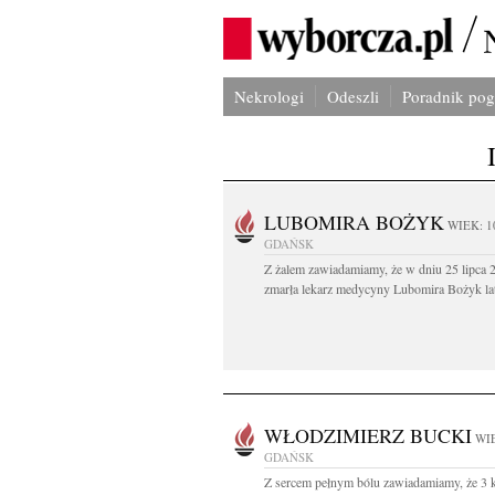
Nekrologi
Odeszli
Poradnik po
LUBOMIRA BOŻYK
WIEK: 1
GDAŃSK
Z żalem zawiadamiamy, że w dniu 25 lipca 2
zmarła lekarz medycyny Lubomira Bożyk lat
WŁODZIMIERZ BUCKI
WIE
GDAŃSK
Z sercem pełnym bólu zawiadamiamy, że 3 