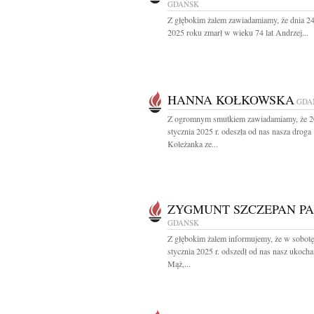
GDAŃSK
Z głębokim żalem zawiadamiamy, że dnia 24
2025 roku zmarł w wieku 74 lat Andrzej...
HANNA KOŁKOWSKA
GDA
Z ogromnym smutkiem zawiadamiamy, że 2
stycznia 2025 r. odeszła od nas nasza droga
Koleżanka ze...
ZYGMUNT SZCZEPAN PA
GDAŃSK
Z głębokim żalem informujemy, że w sobotę
stycznia 2025 r. odszedł od nas nasz ukoch
Mąż,...