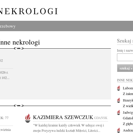
grzebowy
Inne nekrologi
Szukaj
Imię i naz
02
026 r.
 102...
INNE NE
Lubom
Z żale
Henryk
Z wiel
Jadwig
KAZIMIERA SZEWCZUK
K: 77
GDAŃSK
Gdańs
Z głęb
"W każdej krainie każdy człowiek W udręce swej i
kwietnia
Andrze
znoju Przyzywa ludzki kształt Miłości, Litości...