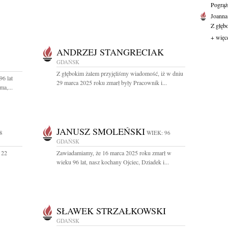
Pogrąż
Joanna
Z głęb
+ więc
ANDRZEJ STANGRECIAK
GDAŃSK
Z głębokim żalem przyjęliśmy wiadomość, iż w dniu
96 lat
29 marca 2025 roku zmarł były Pracownik i...
a,...
JANUSZ SMOLEŃSKI
8
WIEK: 96
GDAŃSK
 22
Zawiadamiamy, że 16 marca 2025 roku zmarł w
wieku 96 lat, nasz kochany Ojciec, Dziadek i...
SŁAWEK STRZAŁKOWSKI
GDAŃSK