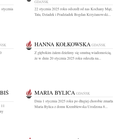
GDAŃSK
 stycznia
22 stycznia 2025 roku odszedł od nas Kochany Mąż,
Tata, Dziadek i Pradziadek Bogdan Krzyżanowski...
HANNA KOŁKOWSKA
ŃSK
GDAŃSK
0
Z głębokim żalem dzielimy się smutną wiadomością,
że w dniu 20 stycznia 2025 roku odeszła na...
BIŚ
MARIA BYLICA
GDAŃSK
Dnia 1 stycznia 2025 roku po długiej chorobie zmarła
 11
Maria Bylica z domu Kremblewska Urodzona 8...
any