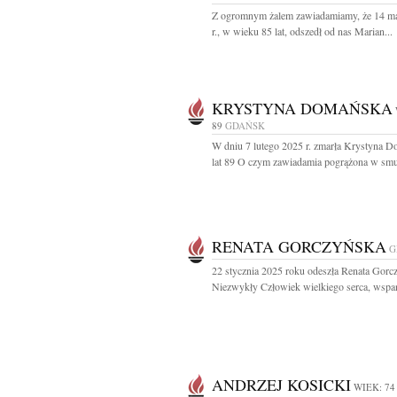
Z ogromnym żalem zawiadamiamy, że 14 m
r., w wieku 85 lat, odszedł od nas Marian...
KRYSTYNA DOMAŃSKA
89
GDAŃSK
W dniu 7 lutego 2025 r. zmarła Krystyna 
lat 89 O czym zawiadamia pogrążona w smu
RENATA GORCZYŃSKA
G
22 stycznia 2025 roku odeszła Renata Gorc
Niezwykły Człowiek wielkiego serca, wspani
ANDRZEJ KOSICKI
WIEK: 74