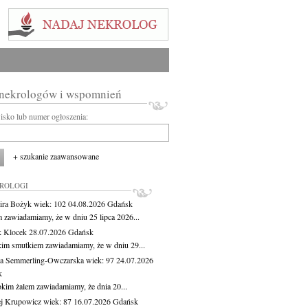
 nekrologów i wspomnień
wisko lub numer ogłoszenia:
+ szukanie zaawansowane
KROLOGI
ira Bożyk
wiek: 102
04.08.2026
Gdańsk
m zawiadamiamy, że w dniu 25 lipca 2026...
 Klocek
28.07.2026
Gdańsk
kim smutkiem zawiadamiamy, że w dniu 29...
a Semmerling-Owczarska
wiek: 97
24.07.2026
k
okim żalem zawiadamiamy, że dnia 20...
j Krupowicz
wiek: 87
16.07.2026
Gdańsk