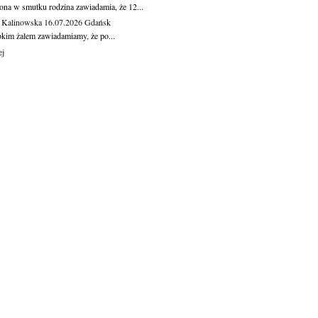
ona w smutku rodzina zawiadamia, że 12...
 Kalinowska
16.07.2026
Gdańsk
okim żalem zawiadamiamy, że po...
ej