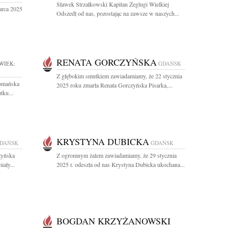
Sławek Strzałkowski Kapitan Żeglugi Wielkiej
arca 2025
Odszedł od nas, pozostając na zawsze w naszych...
RENATA GORCZYŃSKA
WIEK:
GDAŃSK
Z głębokim smutkiem zawiadamiamy, że 22 stycznia
Domańska
2025 roku zmarła Renata Gorczyńska Pisarka,...
tku...
KRYSTYNA DUBICKA
DAŃSK
GDAŃSK
zyńska
Z ogromnym żalem zawiadamiamy, że 29 stycznia
ały...
2025 r. odeszła od nas Krystyna Dubicka ukochana...
BOGDAN KRZYŻANOWSKI