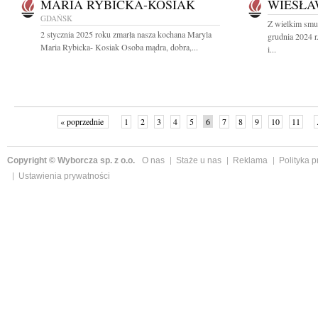
MARIA RYBICKA-KOSIAK
WIESŁA
GDAŃSK
Z wielkim smu
2 stycznia 2025 roku zmarła nasza kochana Maryla
grudnia 2024 
Maria Rybicka- Kosiak Osoba mądra, dobra,...
i...
« poprzednie
1
2
3
4
5
6
7
8
9
10
11
Copyright © Wyborcza sp. z o.o.
O nas
Staże u nas
Reklama
Polityka 
Ustawienia prywatności