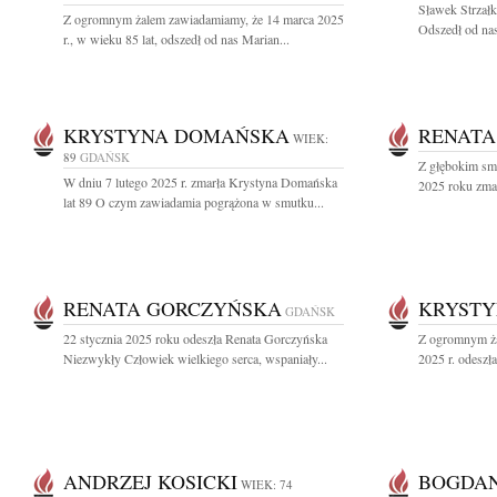
Sławek Strzałk
Z ogromnym żalem zawiadamiamy, że 14 marca 2025
Odszedł od nas
r., w wieku 85 lat, odszedł od nas Marian...
KRYSTYNA DOMAŃSKA
RENATA
WIEK:
89
GDAŃSK
Z głębokim sm
W dniu 7 lutego 2025 r. zmarła Krystyna Domańska
2025 roku zmar
lat 89 O czym zawiadamia pogrążona w smutku...
RENATA GORCZYŃSKA
KRYSTY
GDAŃSK
22 stycznia 2025 roku odeszła Renata Gorczyńska
Z ogromnym ża
Niezwykły Człowiek wielkiego serca, wspaniały...
2025 r. odeszł
ANDRZEJ KOSICKI
BOGDAN
WIEK: 74