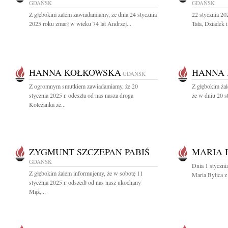
GDAŃSK
GDAŃSK
Z głębokim żalem zawiadamiamy, że dnia 24 stycznia
22 stycznia 2
2025 roku zmarł w wieku 74 lat Andrzej...
Tata, Dziadek 
HANNA KOŁKOWSKA
HANNA
GDAŃSK
Z ogromnym smutkiem zawiadamiamy, że 20
Z głębokim żal
stycznia 2025 r. odeszła od nas nasza droga
że w dniu 20 s
Koleżanka ze...
ZYGMUNT SZCZEPAN PABIŚ
MARIA 
GDAŃSK
Dnia 1 styczni
Z głębokim żalem informujemy, że w sobotę 11
Maria Bylica 
stycznia 2025 r. odszedł od nas nasz ukochany
Mąż,...