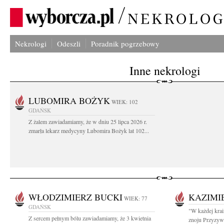
Nekrologi
Odeszli
Poradnik pogrzebowy
Inne nekrologi
LUBOMIRA BOŻYK
WIEK: 102
GDAŃSK
Z żalem zawiadamiamy, że w dniu 25 lipca 2026 r.
zmarła lekarz medycyny Lubomira Bożyk lat 102...
WŁODZIMIERZ BUCKI
KAZIMI
WIEK: 77
GDAŃSK
"W każdej krai
Z sercem pełnym bólu zawiadamiamy, że 3 kwietnia
znoju Przyzywa 