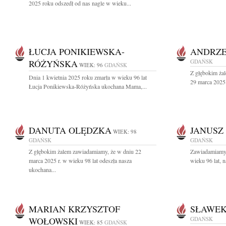
2025 roku odszedł od nas nagle w wieku...
ŁUCJA PONIKIEWSKA-
ANDRZE
RÓŻYŃSKA
GDAŃSK
WIEK: 96
GDAŃSK
Z głębokim ża
Dnia 1 kwietnia 2025 roku zmarła w wieku 96 lat
29 marca 2025 
Łucja Ponikiewska-Różyńska ukochana Mama,...
DANUTA OLĘDZKA
JANUSZ
WIEK: 98
GDAŃSK
GDAŃSK
Z głębokim żalem zawiadamiamy, że w dniu 22
Zawiadamiamy,
marca 2025 r. w wieku 98 lat odeszła nasza
wieku 96 lat, n
ukochana...
MARIAN KRZYSZTOF
SŁAWEK
WOŁOWSKI
GDAŃSK
WIEK: 85
GDAŃSK