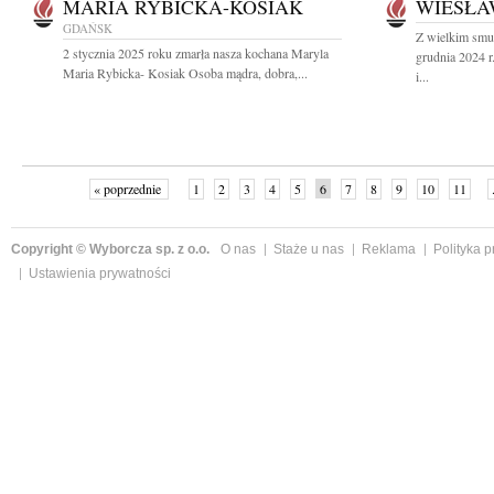
MARIA RYBICKA-KOSIAK
WIESŁA
GDAŃSK
Z wielkim smu
2 stycznia 2025 roku zmarła nasza kochana Maryla
grudnia 2024 
Maria Rybicka- Kosiak Osoba mądra, dobra,...
i...
« poprzednie
1
2
3
4
5
6
7
8
9
10
11
Copyright © Wyborcza sp. z o.o.
O nas
Staże u nas
Reklama
Polityka 
Ustawienia prywatności