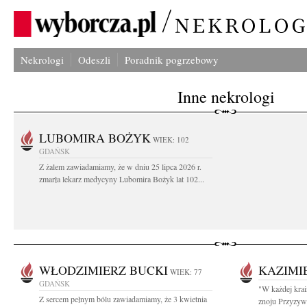
Nekrologi
Odeszli
Poradnik pogrzebowy
Inne nekrologi
LUBOMIRA BOŻYK
WIEK: 102
GDAŃSK
Z żalem zawiadamiamy, że w dniu 25 lipca 2026 r.
zmarła lekarz medycyny Lubomira Bożyk lat 102...
WŁODZIMIERZ BUCKI
KAZIMI
WIEK: 77
GDAŃSK
"W każdej krai
Z sercem pełnym bólu zawiadamiamy, że 3 kwietnia
znoju Przyzywa 