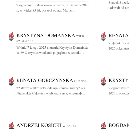
Sławek Strzałk
Z ogromnym żalem zawiadamiamy, że 14 marca 2025
Odszedł od nas
r., w wieku 85 lat, odszedł od nas Marian...
KRYSTYNA DOMAŃSKA
RENATA
WIEK:
89
GDAŃSK
Z głębokim sm
W dniu 7 lutego 2025 r. zmarła Krystyna Domańska
2025 roku zmar
lat 89 O czym zawiadamia pogrążona w smutku...
RENATA GORCZYŃSKA
KRYSTY
GDAŃSK
22 stycznia 2025 roku odeszła Renata Gorczyńska
Z ogromnym ża
Niezwykły Człowiek wielkiego serca, wspaniały...
2025 r. odeszł
ANDRZEJ KOSICKI
BOGDAN
WIEK: 74