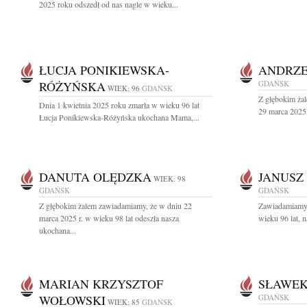
2025 roku odszedł od nas nagle w wieku...
ŁUCJA PONIKIEWSKA-
ANDRZE
RÓŻYŃSKA
GDAŃSK
WIEK: 96
GDAŃSK
Z głębokim ża
Dnia 1 kwietnia 2025 roku zmarła w wieku 96 lat
29 marca 2025 
Łucja Ponikiewska-Różyńska ukochana Mama,...
DANUTA OLĘDZKA
JANUSZ
WIEK: 98
GDAŃSK
GDAŃSK
Z głębokim żalem zawiadamiamy, że w dniu 22
Zawiadamiamy,
marca 2025 r. w wieku 98 lat odeszła nasza
wieku 96 lat, n
ukochana...
MARIAN KRZYSZTOF
SŁAWEK
WOŁOWSKI
GDAŃSK
WIEK: 85
GDAŃSK