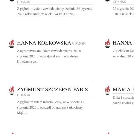
GDAŃSK
GDAŃSK
Z głębokim żalem zawiadamiamy, że dnia 24 stycznia
22 stycznia 2
2025 roku zmarł w wieku 74 lat Andrzej...
Tata, Dziadek 
HANNA KOŁKOWSKA
HANNA
GDAŃSK
Z ogromnym smutkiem zawiadamiamy, że 20
Z głębokim żal
stycznia 2025 r. odeszła od nas nasza droga
że w dniu 20 s
Koleżanka ze...
ZYGMUNT SZCZEPAN PABIŚ
MARIA 
GDAŃSK
Dnia 1 styczni
Z głębokim żalem informujemy, że w sobotę 11
Maria Bylica 
stycznia 2025 r. odszedł od nas nasz ukochany
Mąż,...