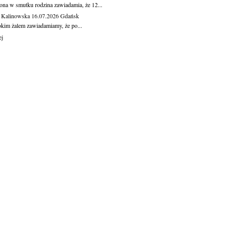
ona w smutku rodzina zawiadamia, że 12...
 Kalinowska
16.07.2026
Gdańsk
okim żalem zawiadamiamy, że po...
ej