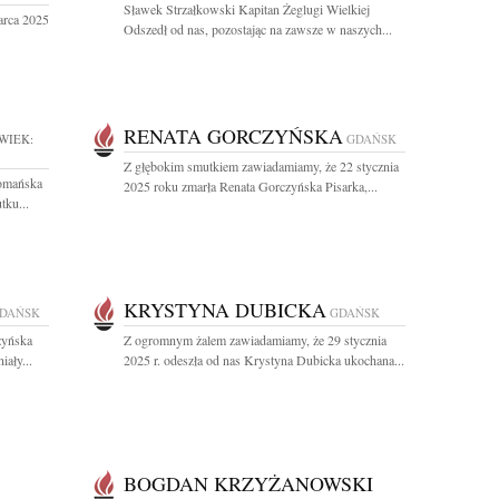
Sławek Strzałkowski Kapitan Żeglugi Wielkiej
arca 2025
Odszedł od nas, pozostając na zawsze w naszych...
RENATA GORCZYŃSKA
WIEK:
GDAŃSK
Z głębokim smutkiem zawiadamiamy, że 22 stycznia
Domańska
2025 roku zmarła Renata Gorczyńska Pisarka,...
tku...
KRYSTYNA DUBICKA
DAŃSK
GDAŃSK
zyńska
Z ogromnym żalem zawiadamiamy, że 29 stycznia
ały...
2025 r. odeszła od nas Krystyna Dubicka ukochana...
BOGDAN KRZYŻANOWSKI