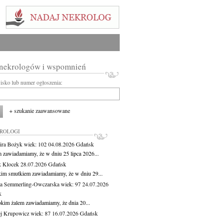
 nekrologów i wspomnień
wisko lub numer ogłoszenia:
+ szukanie zaawansowane
KROLOGI
ira Bożyk
wiek: 102
04.08.2026
Gdańsk
m zawiadamiamy, że w dniu 25 lipca 2026...
 Klocek
28.07.2026
Gdańsk
kim smutkiem zawiadamiamy, że w dniu 29...
a Semmerling-Owczarska
wiek: 97
24.07.2026
k
okim żalem zawiadamiamy, że dnia 20...
j Krupowicz
wiek: 87
16.07.2026
Gdańsk