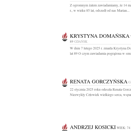
Z ogromnym żalem zawiadamiamy, że 14 m
r., w wieku 85 lat, odszedł od nas Marian...
KRYSTYNA DOMAŃSKA
89
GDAŃSK
W dniu 7 lutego 2025 r. zmarła Krystyna 
lat 89 O czym zawiadamia pogrążona w smu
RENATA GORCZYŃSKA
G
22 stycznia 2025 roku odeszła Renata Gorc
Niezwykły Człowiek wielkiego serca, wspani
ANDRZEJ KOSICKI
WIEK: 74