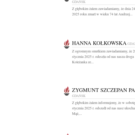
GDAŃSK
Z głębokim żalem zawiadamiamy, że dnia 24
2025 roku zmarł w wieku 74 lat Andrzej...
HANNA KOŁKOWSKA
GDA
Z ogromnym smutkiem zawiadamiamy, że 2
stycznia 2025 r. odeszła od nas nasza droga
Koleżanka ze...
ZYGMUNT SZCZEPAN PA
GDAŃSK
Z głębokim żalem informujemy, że w sobotę
stycznia 2025 r. odszedł od nas nasz ukoch
Mąż,...