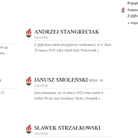
Pogrąż
Joanna
Z głęb
+ więc
ANDRZEJ STANGRECIAK
GDAŃSK
Z głębokim żalem przyjęliśmy wiadomość, iż w dniu
96 lat
29 marca 2025 roku zmarł były Pracownik i...
a,...
JANUSZ SMOLEŃSKI
8
WIEK: 96
GDAŃSK
 22
Zawiadamiamy, że 16 marca 2025 roku zmarł w
wieku 96 lat, nasz kochany Ojciec, Dziadek i...
SŁAWEK STRZAŁKOWSKI
GDAŃSK