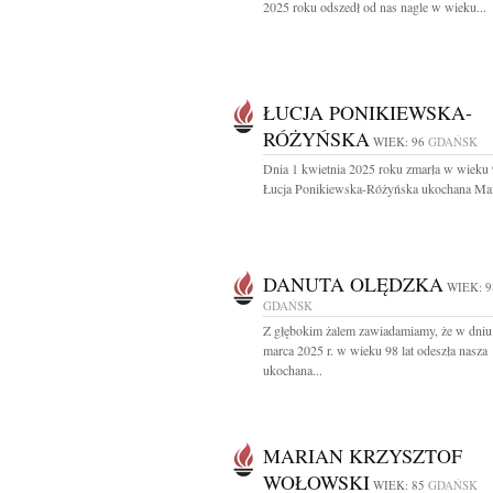
2025 roku odszedł od nas nagle w wieku...
ŁUCJA PONIKIEWSKA-
RÓŻYŃSKA
WIEK: 96
GDAŃSK
Dnia 1 kwietnia 2025 roku zmarła w wieku 
Łucja Ponikiewska-Różyńska ukochana Mam
DANUTA OLĘDZKA
WIEK: 9
GDAŃSK
Z głębokim żalem zawiadamiamy, że w dniu
marca 2025 r. w wieku 98 lat odeszła nasza
ukochana...
MARIAN KRZYSZTOF
WOŁOWSKI
WIEK: 85
GDAŃSK