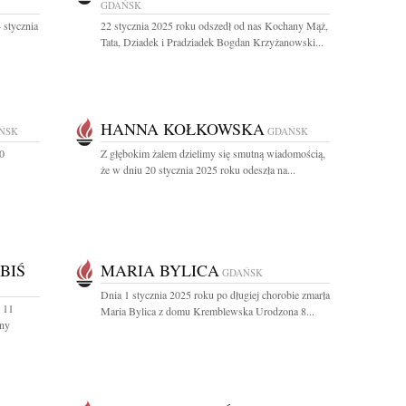
GDAŃSK
 stycznia
22 stycznia 2025 roku odszedł od nas Kochany Mąż,
Tata, Dziadek i Pradziadek Bogdan Krzyżanowski...
HANNA KOŁKOWSKA
ŃSK
GDAŃSK
0
Z głębokim żalem dzielimy się smutną wiadomością,
że w dniu 20 stycznia 2025 roku odeszła na...
BIŚ
MARIA BYLICA
GDAŃSK
Dnia 1 stycznia 2025 roku po długiej chorobie zmarła
 11
Maria Bylica z domu Kremblewska Urodzona 8...
any