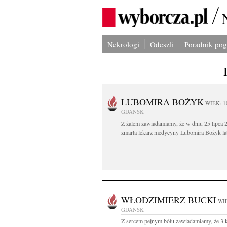
Nekrologi
Odeszli
Poradnik po
LUBOMIRA BOŻYK
WIEK: 1
GDAŃSK
Z żalem zawiadamiamy, że w dniu 25 lipca 2
zmarła lekarz medycyny Lubomira Bożyk lat
WŁODZIMIERZ BUCKI
WIE
GDAŃSK
Z sercem pełnym bólu zawiadamiamy, że 3 