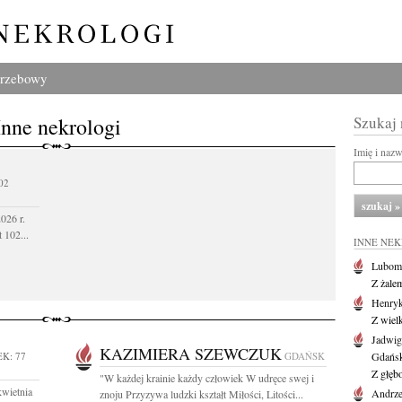
grzebowy
Inne nekrologi
Szukaj
Imię i naz
02
026 r.
 102...
INNE NE
Lubom
Z żale
Henryk
Z wiel
Jadwig
KAZIMIERA SZEWCZUK
K: 77
GDAŃSK
Gdańs
Z głęb
"W każdej krainie każdy człowiek W udręce swej i
kwietnia
Andrze
znoju Przyzywa ludzki kształt Miłości, Litości...