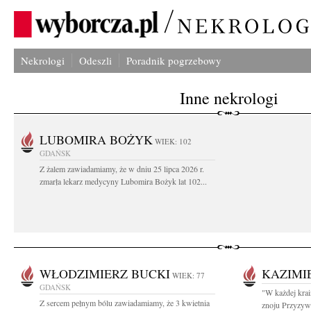
Nekrologi
Odeszli
Poradnik pogrzebowy
Inne nekrologi
LUBOMIRA BOŻYK
WIEK: 102
GDAŃSK
Z żalem zawiadamiamy, że w dniu 25 lipca 2026 r.
zmarła lekarz medycyny Lubomira Bożyk lat 102...
WŁODZIMIERZ BUCKI
KAZIMI
WIEK: 77
GDAŃSK
"W każdej krai
Z sercem pełnym bólu zawiadamiamy, że 3 kwietnia
znoju Przyzywa 