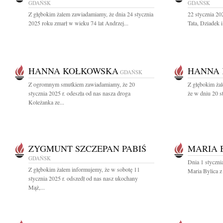
GDAŃSK
GDAŃSK
Z głębokim żalem zawiadamiamy, że dnia 24 stycznia
22 stycznia 2
2025 roku zmarł w wieku 74 lat Andrzej...
Tata, Dziadek 
HANNA KOŁKOWSKA
HANNA
GDAŃSK
Z ogromnym smutkiem zawiadamiamy, że 20
Z głębokim żal
stycznia 2025 r. odeszła od nas nasza droga
że w dniu 20 s
Koleżanka ze...
ZYGMUNT SZCZEPAN PABIŚ
MARIA 
GDAŃSK
Dnia 1 styczni
Z głębokim żalem informujemy, że w sobotę 11
Maria Bylica 
stycznia 2025 r. odszedł od nas nasz ukochany
Mąż,...