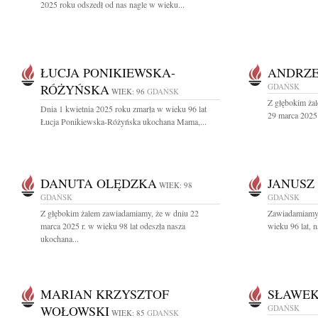
2025 roku odszedł od nas nagle w wieku...
ŁUCJA PONIKIEWSKA-
ANDRZE
RÓŻYŃSKA
GDAŃSK
WIEK: 96
GDAŃSK
Z głębokim ża
Dnia 1 kwietnia 2025 roku zmarła w wieku 96 lat
29 marca 2025 
Łucja Ponikiewska-Różyńska ukochana Mama,...
DANUTA OLĘDZKA
JANUSZ
WIEK: 98
GDAŃSK
GDAŃSK
Z głębokim żalem zawiadamiamy, że w dniu 22
Zawiadamiamy,
marca 2025 r. w wieku 98 lat odeszła nasza
wieku 96 lat, n
ukochana...
MARIAN KRZYSZTOF
SŁAWEK
WOŁOWSKI
GDAŃSK
WIEK: 85
GDAŃSK