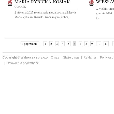
MARIA RYBICKA-KOSIAK
WIESŁA
GDAŃSK
Z wielkim smu
2 stycznia 2025 roku zmarła nasza kochana Maryla
grudnia 2024 
Maria Rybicka- Kosiak Osoba mądra, dobra,...
i...
« poprzednie
1
2
3
4
5
6
7
8
9
10
11
Copyright © Wyborcza sp. z o.o.
O nas
Staże u nas
Reklama
Polityka 
Ustawienia prywatności