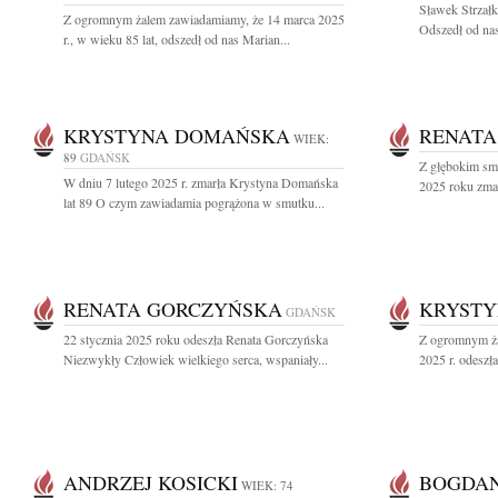
Sławek Strzałk
Z ogromnym żalem zawiadamiamy, że 14 marca 2025
Odszedł od nas
r., w wieku 85 lat, odszedł od nas Marian...
KRYSTYNA DOMAŃSKA
RENATA
WIEK:
89
GDAŃSK
Z głębokim sm
W dniu 7 lutego 2025 r. zmarła Krystyna Domańska
2025 roku zmar
lat 89 O czym zawiadamia pogrążona w smutku...
RENATA GORCZYŃSKA
KRYSTY
GDAŃSK
22 stycznia 2025 roku odeszła Renata Gorczyńska
Z ogromnym ża
Niezwykły Człowiek wielkiego serca, wspaniały...
2025 r. odeszł
ANDRZEJ KOSICKI
BOGDAN
WIEK: 74