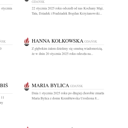
GDAŃSK
 stycznia
22 stycznia 2025 roku odszedł od nas Kochany Mąż,
Tata, Dziadek i Pradziadek Bogdan Krzyżanowski...
HANNA KOŁKOWSKA
ŃSK
GDAŃSK
0
Z głębokim żalem dzielimy się smutną wiadomością,
że w dniu 20 stycznia 2025 roku odeszła na...
BIŚ
MARIA BYLICA
GDAŃSK
Dnia 1 stycznia 2025 roku po długiej chorobie zmarła
 11
Maria Bylica z domu Kremblewska Urodzona 8...
any