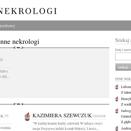
grzebowy
Inne nekrologi
Szukaj
Imię i naz
02
026 r.
 102...
INNE NE
Lubom
Z żale
Henryk
Z wiel
Jadwig
KAZIMIERA SZEWCZUK
K: 77
GDAŃSK
Gdańs
Z głęb
"W każdej krainie każdy człowiek W udręce swej i
kwietnia
Andrze
znoju Przyzywa ludzki kształt Miłości, Litości...