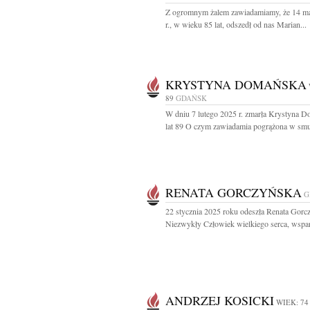
Z ogromnym żalem zawiadamiamy, że 14 m
r., w wieku 85 lat, odszedł od nas Marian...
KRYSTYNA DOMAŃSKA
89
GDAŃSK
W dniu 7 lutego 2025 r. zmarła Krystyna 
lat 89 O czym zawiadamia pogrążona w smu
RENATA GORCZYŃSKA
G
22 stycznia 2025 roku odeszła Renata Gorc
Niezwykły Człowiek wielkiego serca, wspani
ANDRZEJ KOSICKI
WIEK: 74