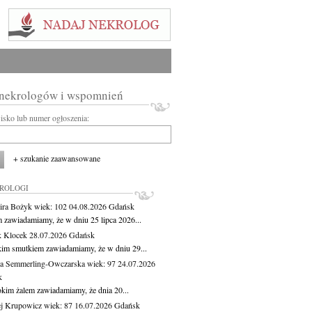
 nekrologów i wspomnień
wisko lub numer ogłoszenia:
+ szukanie zaawansowane
KROLOGI
ira Bożyk
wiek: 102
04.08.2026
Gdańsk
m zawiadamiamy, że w dniu 25 lipca 2026...
 Klocek
28.07.2026
Gdańsk
kim smutkiem zawiadamiamy, że w dniu 29...
a Semmerling-Owczarska
wiek: 97
24.07.2026
k
okim żalem zawiadamiamy, że dnia 20...
j Krupowicz
wiek: 87
16.07.2026
Gdańsk