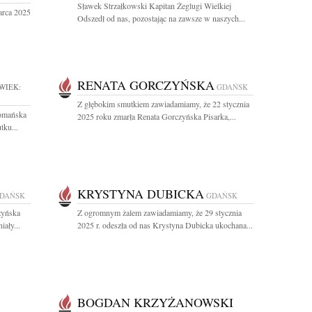
Sławek Strzałkowski Kapitan Żeglugi Wielkiej
arca 2025
Odszedł od nas, pozostając na zawsze w naszych...
RENATA GORCZYŃSKA
WIEK:
GDAŃSK
Z głębokim smutkiem zawiadamiamy, że 22 stycznia
Domańska
2025 roku zmarła Renata Gorczyńska Pisarka,...
tku...
KRYSTYNA DUBICKA
DAŃSK
GDAŃSK
zyńska
Z ogromnym żalem zawiadamiamy, że 29 stycznia
ały...
2025 r. odeszła od nas Krystyna Dubicka ukochana...
BOGDAN KRZYŻANOWSKI