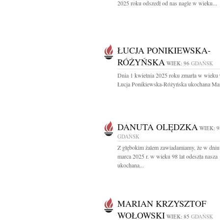
2025 roku odszedł od nas nagle w wieku...
ŁUCJA PONIKIEWSKA-
RÓŻYŃSKA
WIEK: 96
GDAŃSK
Dnia 1 kwietnia 2025 roku zmarła w wieku 
Łucja Ponikiewska-Różyńska ukochana Mam
DANUTA OLĘDZKA
WIEK: 9
GDAŃSK
Z głębokim żalem zawiadamiamy, że w dniu
marca 2025 r. w wieku 98 lat odeszła nasza
ukochana...
MARIAN KRZYSZTOF
WOŁOWSKI
WIEK: 85
GDAŃSK