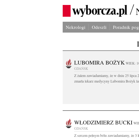
Nekrologi
Odeszli
Poradnik po
LUBOMIRA BOŻYK
WIEK: 1
GDAŃSK
Z żalem zawiadamiamy, że w dniu 25 lipca 2
zmarła lekarz medycyny Lubomira Bożyk lat
WŁODZIMIERZ BUCKI
WIE
GDAŃSK
Z sercem pełnym bólu zawiadamiamy, że 3 