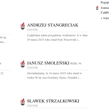
Pogrąż
Joanna
Z głęb
+ więc
ANDRZEJ STANGRECIAK
GDAŃSK
Z głębokim żalem przyjęliśmy wiadomość, iż w dniu
96 lat
29 marca 2025 roku zmarł były Pracownik i...
a,...
JANUSZ SMOLEŃSKI
8
WIEK: 96
GDAŃSK
 22
Zawiadamiamy, że 16 marca 2025 roku zmarł w
wieku 96 lat, nasz kochany Ojciec, Dziadek i...
SŁAWEK STRZAŁKOWSKI
GDAŃSK