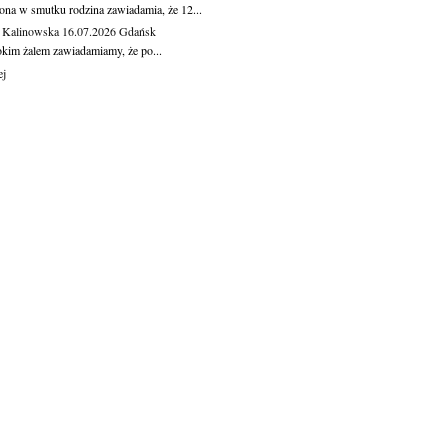
ona w smutku rodzina zawiadamia, że 12...
 Kalinowska
16.07.2026
Gdańsk
okim żalem zawiadamiamy, że po...
ej