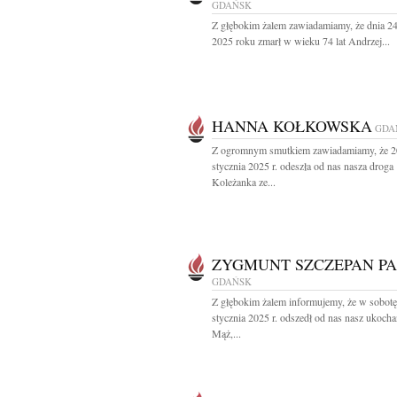
GDAŃSK
Z głębokim żalem zawiadamiamy, że dnia 24
2025 roku zmarł w wieku 74 lat Andrzej...
HANNA KOŁKOWSKA
GDA
Z ogromnym smutkiem zawiadamiamy, że 2
stycznia 2025 r. odeszła od nas nasza droga
Koleżanka ze...
ZYGMUNT SZCZEPAN PA
GDAŃSK
Z głębokim żalem informujemy, że w sobotę
stycznia 2025 r. odszedł od nas nasz ukoch
Mąż,...