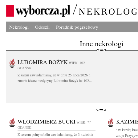
Nekrologi
Odeszli
Poradnik pogrzebowy
Inne nekrologi
LUBOMIRA BOŻYK
WIEK: 102
GDAŃSK
Z żalem zawiadamiamy, że w dniu 25 lipca 2026 r.
zmarła lekarz medycyny Lubomira Bożyk lat 102...
WŁODZIMIERZ BUCKI
KAZIMI
WIEK: 77
GDAŃSK
"W każdej krai
Z sercem pełnym bólu zawiadamiamy, że 3 kwietnia
znoju Przyzywa 