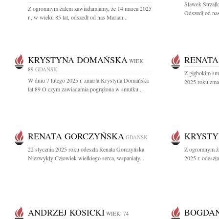
Sławek Strzałk
Z ogromnym żalem zawiadamiamy, że 14 marca 2025
Odszedł od nas
r., w wieku 85 lat, odszedł od nas Marian...
KRYSTYNA DOMAŃSKA
RENATA
WIEK:
89
GDAŃSK
Z głębokim sm
W dniu 7 lutego 2025 r. zmarła Krystyna Domańska
2025 roku zmar
lat 89 O czym zawiadamia pogrążona w smutku...
RENATA GORCZYŃSKA
KRYSTY
GDAŃSK
22 stycznia 2025 roku odeszła Renata Gorczyńska
Z ogromnym ża
Niezwykły Człowiek wielkiego serca, wspaniały...
2025 r. odeszł
ANDRZEJ KOSICKI
BOGDAN
WIEK: 74