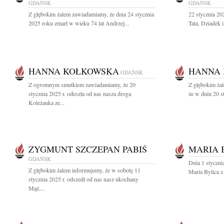
GDAŃSK
GDAŃSK
Z głębokim żalem zawiadamiamy, że dnia 24 stycznia
22 stycznia 2
2025 roku zmarł w wieku 74 lat Andrzej...
Tata, Dziadek 
HANNA KOŁKOWSKA
HANNA
GDAŃSK
Z ogromnym smutkiem zawiadamiamy, że 20
Z głębokim żal
stycznia 2025 r. odeszła od nas nasza droga
że w dniu 20 s
Koleżanka ze...
ZYGMUNT SZCZEPAN PABIŚ
MARIA 
GDAŃSK
Dnia 1 styczni
Z głębokim żalem informujemy, że w sobotę 11
Maria Bylica 
stycznia 2025 r. odszedł od nas nasz ukochany
Mąż,...