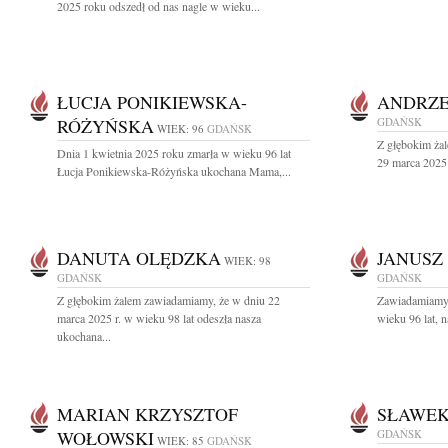
2025 roku odszedł od nas nagle w wieku...
ŁUCJA PONIKIEWSKA-
ANDRZE
RÓŻYŃSKA
GDAŃSK
WIEK: 96
GDAŃSK
Z głębokim ża
Dnia 1 kwietnia 2025 roku zmarła w wieku 96 lat
29 marca 2025 
Łucja Ponikiewska-Różyńska ukochana Mama,...
DANUTA OLĘDZKA
JANUSZ
WIEK: 98
GDAŃSK
GDAŃSK
Z głębokim żalem zawiadamiamy, że w dniu 22
Zawiadamiamy,
marca 2025 r. w wieku 98 lat odeszła nasza
wieku 96 lat, n
ukochana...
MARIAN KRZYSZTOF
SŁAWEK
WOŁOWSKI
GDAŃSK
WIEK: 85
GDAŃSK