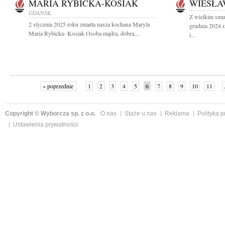
MARIA RYBICKA-KOSIAK
WIESŁA
GDAŃSK
Z wielkim smu
2 stycznia 2025 roku zmarła nasza kochana Maryla
grudnia 2024 
Maria Rybicka- Kosiak Osoba mądra, dobra,...
i...
« poprzednie
1
2
3
4
5
6
7
8
9
10
11
Copyright © Wyborcza sp. z o.o.
O nas
Staże u nas
Reklama
Polityka 
Ustawienia prywatności