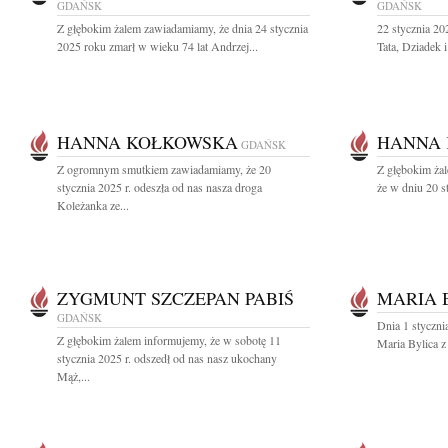
GDAŃSK
GDAŃSK
Z głębokim żalem zawiadamiamy, że dnia 24 stycznia
22 stycznia 2
2025 roku zmarł w wieku 74 lat Andrzej...
Tata, Dziadek 
HANNA KOŁKOWSKA
HANNA
GDAŃSK
Z ogromnym smutkiem zawiadamiamy, że 20
Z głębokim żal
stycznia 2025 r. odeszła od nas nasza droga
że w dniu 20 s
Koleżanka ze...
ZYGMUNT SZCZEPAN PABIŚ
MARIA 
GDAŃSK
Dnia 1 styczni
Z głębokim żalem informujemy, że w sobotę 11
Maria Bylica 
stycznia 2025 r. odszedł od nas nasz ukochany
Mąż,...