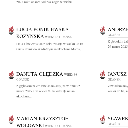
2025 roku odszedł od nas nagle w wieku...
ŁUCJA PONIKIEWSKA-
ANDRZE
RÓŻYŃSKA
GDAŃSK
WIEK: 96
GDAŃSK
Z głębokim ża
Dnia 1 kwietnia 2025 roku zmarła w wieku 96 lat
29 marca 2025 
Łucja Ponikiewska-Różyńska ukochana Mama,...
DANUTA OLĘDZKA
JANUSZ
WIEK: 98
GDAŃSK
GDAŃSK
Z głębokim żalem zawiadamiamy, że w dniu 22
Zawiadamiamy,
marca 2025 r. w wieku 98 lat odeszła nasza
wieku 96 lat, n
ukochana...
MARIAN KRZYSZTOF
SŁAWEK
WOŁOWSKI
GDAŃSK
WIEK: 85
GDAŃSK