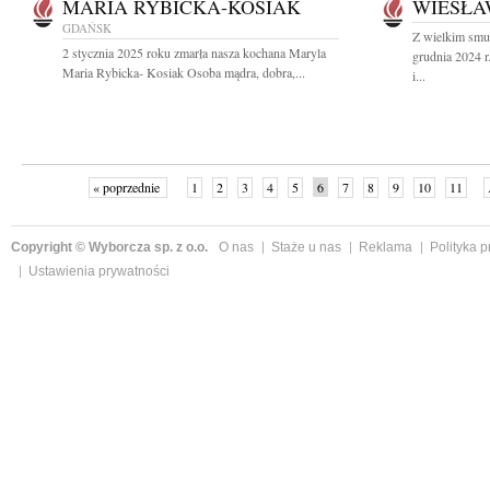
MARIA RYBICKA-KOSIAK
WIESŁA
GDAŃSK
Z wielkim smu
2 stycznia 2025 roku zmarła nasza kochana Maryla
grudnia 2024 
Maria Rybicka- Kosiak Osoba mądra, dobra,...
i...
« poprzednie
1
2
3
4
5
6
7
8
9
10
11
Copyright © Wyborcza sp. z o.o.
O nas
Staże u nas
Reklama
Polityka 
Ustawienia prywatności