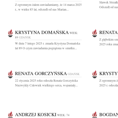
Sławek Strzałk
Z ogromnym żalem zawiadamiamy, że 14 marca 2025
Odszedł od nas
r., w wieku 85 lat, odszedł od nas Marian...
KRYSTYNA DOMAŃSKA
RENATA
WIEK:
89
GDAŃSK
Z głębokim sm
W dniu 7 lutego 2025 r. zmarła Krystyna Domańska
2025 roku zmar
lat 89 O czym zawiadamia pogrążona w smutku...
RENATA GORCZYŃSKA
KRYSTY
GDAŃSK
22 stycznia 2025 roku odeszła Renata Gorczyńska
Z ogromnym ża
Niezwykły Człowiek wielkiego serca, wspaniały...
2025 r. odeszł
ANDRZEJ KOSICKI
BOGDAN
WIEK: 74