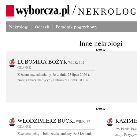
Nekrologi
Odeszli
Poradnik pogrzebowy
Inne nekrologi
LUBOMIRA BOŻYK
WIEK: 102
GDAŃSK
Z żalem zawiadamiamy, że w dniu 25 lipca 2026 r.
zmarła lekarz medycyny Lubomira Bożyk lat 102...
WŁODZIMIERZ BUCKI
KAZIMI
WIEK: 77
GDAŃSK
"W każdej krai
Z sercem pełnym bólu zawiadamiamy, że 3 kwietnia
znoju Przyzywa 