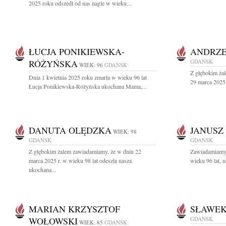
2025 roku odszedł od nas nagle w wieku...
ŁUCJA PONIKIEWSKA-
ANDRZE
RÓŻYŃSKA
GDAŃSK
WIEK: 96
GDAŃSK
Z głębokim ża
Dnia 1 kwietnia 2025 roku zmarła w wieku 96 lat
29 marca 2025 
Łucja Ponikiewska-Różyńska ukochana Mama,...
DANUTA OLĘDZKA
JANUSZ
WIEK: 98
GDAŃSK
GDAŃSK
Z głębokim żalem zawiadamiamy, że w dniu 22
Zawiadamiamy,
marca 2025 r. w wieku 98 lat odeszła nasza
wieku 96 lat, n
ukochana...
MARIAN KRZYSZTOF
SŁAWEK
WOŁOWSKI
GDAŃSK
WIEK: 85
GDAŃSK