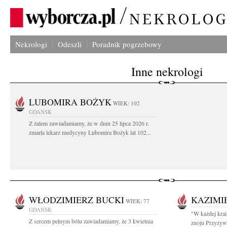
Nekrologi
Odeszli
Poradnik pogrzebowy
Inne nekrologi
LUBOMIRA BOŻYK
WIEK: 102
GDAŃSK
Z żalem zawiadamiamy, że w dniu 25 lipca 2026 r.
zmarła lekarz medycyny Lubomira Bożyk lat 102...
WŁODZIMIERZ BUCKI
KAZIMI
WIEK: 77
GDAŃSK
"W każdej krai
Z sercem pełnym bólu zawiadamiamy, że 3 kwietnia
znoju Przyzywa 