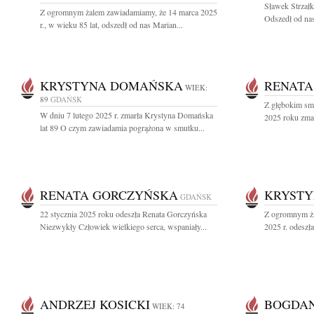
Sławek Strzałk
Z ogromnym żalem zawiadamiamy, że 14 marca 2025
Odszedł od nas
r., w wieku 85 lat, odszedł od nas Marian...
KRYSTYNA DOMAŃSKA
RENATA
WIEK:
89
GDAŃSK
Z głębokim sm
W dniu 7 lutego 2025 r. zmarła Krystyna Domańska
2025 roku zmar
lat 89 O czym zawiadamia pogrążona w smutku...
RENATA GORCZYŃSKA
KRYSTY
GDAŃSK
22 stycznia 2025 roku odeszła Renata Gorczyńska
Z ogromnym ża
Niezwykły Człowiek wielkiego serca, wspaniały...
2025 r. odeszł
ANDRZEJ KOSICKI
BOGDAN
WIEK: 74