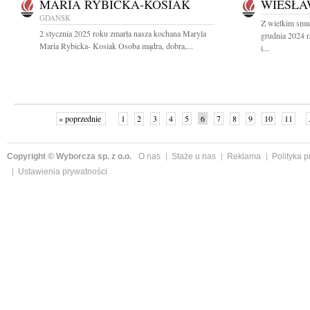
MARIA RYBICKA-KOSIAK
WIESŁA
GDAŃSK
Z wielkim smu
2 stycznia 2025 roku zmarła nasza kochana Maryla
grudnia 2024 
Maria Rybicka- Kosiak Osoba mądra, dobra,...
i...
« poprzednie
1
2
3
4
5
6
7
8
9
10
11
Copyright © Wyborcza sp. z o.o.
O nas
Staże u nas
Reklama
Polityka 
Ustawienia prywatności