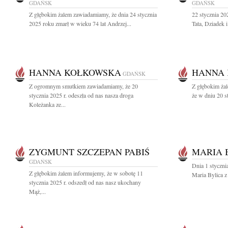
GDAŃSK
GDAŃSK
Z głębokim żalem zawiadamiamy, że dnia 24 stycznia
22 stycznia 2
2025 roku zmarł w wieku 74 lat Andrzej...
Tata, Dziadek 
HANNA KOŁKOWSKA
HANNA
GDAŃSK
Z ogromnym smutkiem zawiadamiamy, że 20
Z głębokim żal
stycznia 2025 r. odeszła od nas nasza droga
że w dniu 20 s
Koleżanka ze...
ZYGMUNT SZCZEPAN PABIŚ
MARIA 
GDAŃSK
Dnia 1 styczni
Z głębokim żalem informujemy, że w sobotę 11
Maria Bylica 
stycznia 2025 r. odszedł od nas nasz ukochany
Mąż,...