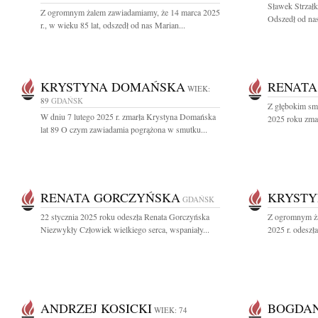
Sławek Strzałk
Z ogromnym żalem zawiadamiamy, że 14 marca 2025
Odszedł od nas
r., w wieku 85 lat, odszedł od nas Marian...
KRYSTYNA DOMAŃSKA
RENATA
WIEK:
89
GDAŃSK
Z głębokim sm
W dniu 7 lutego 2025 r. zmarła Krystyna Domańska
2025 roku zmar
lat 89 O czym zawiadamia pogrążona w smutku...
RENATA GORCZYŃSKA
KRYSTY
GDAŃSK
22 stycznia 2025 roku odeszła Renata Gorczyńska
Z ogromnym ża
Niezwykły Człowiek wielkiego serca, wspaniały...
2025 r. odeszł
ANDRZEJ KOSICKI
BOGDAN
WIEK: 74