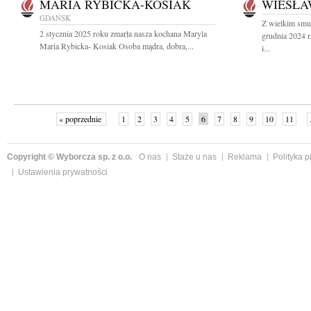
MARIA RYBICKA-KOSIAK
WIESŁA
GDAŃSK
Z wielkim smu
2 stycznia 2025 roku zmarła nasza kochana Maryla
grudnia 2024 
Maria Rybicka- Kosiak Osoba mądra, dobra,...
i...
« poprzednie
1
2
3
4
5
6
7
8
9
10
11
Copyright © Wyborcza sp. z o.o.
O nas
Staże u nas
Reklama
Polityka 
Ustawienia prywatności