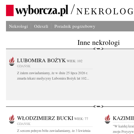
Nekrologi
Odeszli
Poradnik pogrzebowy
Inne nekrologi
LUBOMIRA BOŻYK
WIEK: 102
GDAŃSK
Z żalem zawiadamiamy, że w dniu 25 lipca 2026 r.
zmarła lekarz medycyny Lubomira Bożyk lat 102...
WŁODZIMIERZ BUCKI
KAZIMI
WIEK: 77
GDAŃSK
"W każdej krai
Z sercem pełnym bólu zawiadamiamy, że 3 kwietnia
znoju Przyzywa 