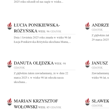
2025 roku odszedł od nas nagle w wieku...
ŁUCJA PONIKIEWSKA-
ANDRZE
RÓŻYŃSKA
GDAŃSK
WIEK: 96
GDAŃSK
Z głębokim ża
Dnia 1 kwietnia 2025 roku zmarła w wieku 96 lat
29 marca 2025 
Łucja Ponikiewska-Różyńska ukochana Mama,...
DANUTA OLĘDZKA
JANUSZ
WIEK: 98
GDAŃSK
GDAŃSK
Z głębokim żalem zawiadamiamy, że w dniu 22
Zawiadamiamy,
marca 2025 r. w wieku 98 lat odeszła nasza
wieku 96 lat, n
ukochana...
MARIAN KRZYSZTOF
SŁAWEK
WOŁOWSKI
GDAŃSK
WIEK: 85
GDAŃSK