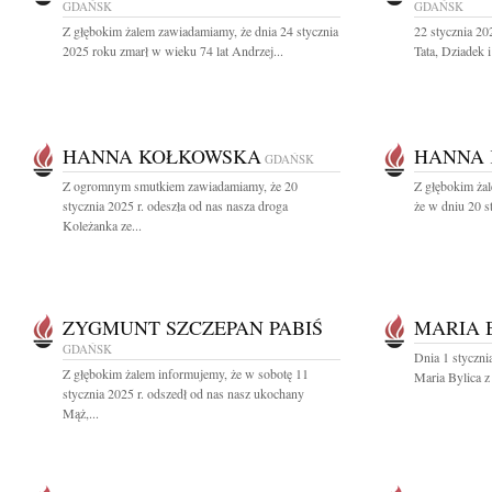
GDAŃSK
GDAŃSK
Z głębokim żalem zawiadamiamy, że dnia 24 stycznia
22 stycznia 2
2025 roku zmarł w wieku 74 lat Andrzej...
Tata, Dziadek 
HANNA KOŁKOWSKA
HANNA
GDAŃSK
Z ogromnym smutkiem zawiadamiamy, że 20
Z głębokim żal
stycznia 2025 r. odeszła od nas nasza droga
że w dniu 20 s
Koleżanka ze...
ZYGMUNT SZCZEPAN PABIŚ
MARIA 
GDAŃSK
Dnia 1 styczni
Z głębokim żalem informujemy, że w sobotę 11
Maria Bylica 
stycznia 2025 r. odszedł od nas nasz ukochany
Mąż,...