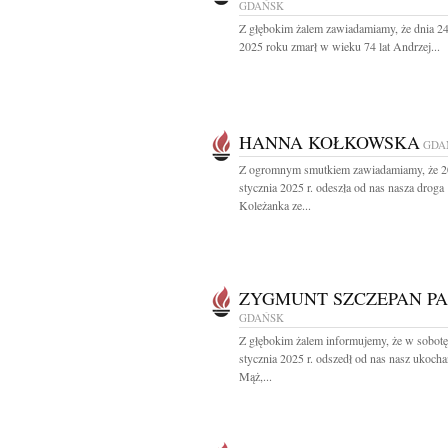
GDAŃSK
Z głębokim żalem zawiadamiamy, że dnia 24
2025 roku zmarł w wieku 74 lat Andrzej...
HANNA KOŁKOWSKA
GDA
Z ogromnym smutkiem zawiadamiamy, że 2
stycznia 2025 r. odeszła od nas nasza droga
Koleżanka ze...
ZYGMUNT SZCZEPAN PA
GDAŃSK
Z głębokim żalem informujemy, że w sobotę
stycznia 2025 r. odszedł od nas nasz ukoch
Mąż,...