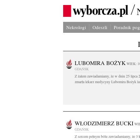
Nekrologi
Odeszli
Poradnik po
LUBOMIRA BOŻYK
WIEK: 1
GDAŃSK
Z żalem zawiadamiamy, że w dniu 25 lipca 2
zmarła lekarz medycyny Lubomira Bożyk lat
WŁODZIMIERZ BUCKI
WIE
GDAŃSK
Z sercem pełnym bólu zawiadamiamy, że 3 