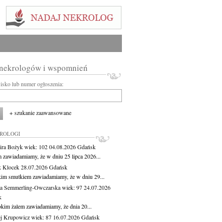
 nekrologów i wspomnień
wisko lub numer ogłoszenia:
+ szukanie zaawansowane
KROLOGI
ira Bożyk
wiek: 102
04.08.2026
Gdańsk
m zawiadamiamy, że w dniu 25 lipca 2026...
 Klocek
28.07.2026
Gdańsk
kim smutkiem zawiadamiamy, że w dniu 29...
a Semmerling-Owczarska
wiek: 97
24.07.2026
k
okim żalem zawiadamiamy, że dnia 20...
j Krupowicz
wiek: 87
16.07.2026
Gdańsk