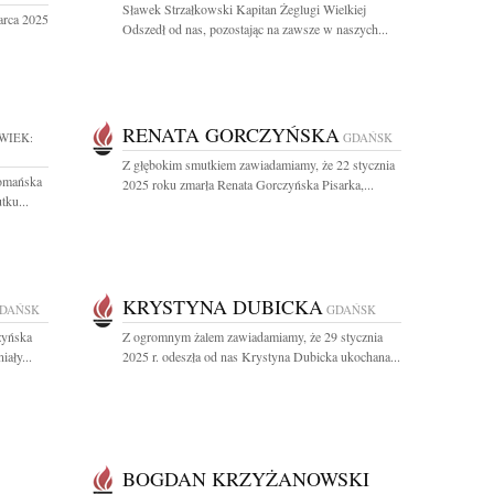
Sławek Strzałkowski Kapitan Żeglugi Wielkiej
arca 2025
Odszedł od nas, pozostając na zawsze w naszych...
RENATA GORCZYŃSKA
WIEK:
GDAŃSK
Z głębokim smutkiem zawiadamiamy, że 22 stycznia
Domańska
2025 roku zmarła Renata Gorczyńska Pisarka,...
tku...
KRYSTYNA DUBICKA
DAŃSK
GDAŃSK
zyńska
Z ogromnym żalem zawiadamiamy, że 29 stycznia
ały...
2025 r. odeszła od nas Krystyna Dubicka ukochana...
BOGDAN KRZYŻANOWSKI