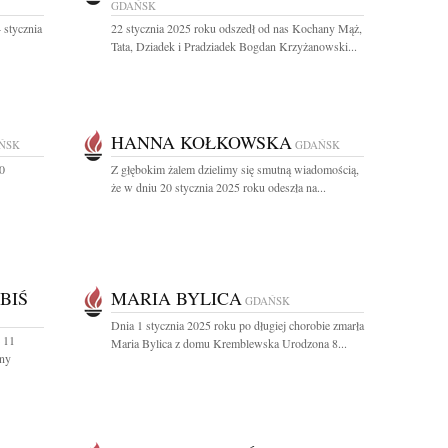
GDAŃSK
 stycznia
22 stycznia 2025 roku odszedł od nas Kochany Mąż,
Tata, Dziadek i Pradziadek Bogdan Krzyżanowski...
HANNA KOŁKOWSKA
ŃSK
GDAŃSK
0
Z głębokim żalem dzielimy się smutną wiadomością,
że w dniu 20 stycznia 2025 roku odeszła na...
BIŚ
MARIA BYLICA
GDAŃSK
Dnia 1 stycznia 2025 roku po długiej chorobie zmarła
 11
Maria Bylica z domu Kremblewska Urodzona 8...
any