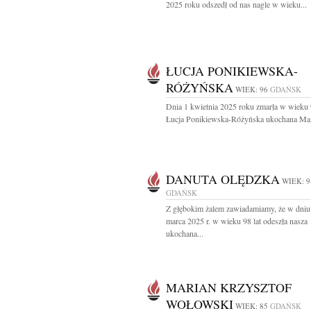
2025 roku odszedł od nas nagle w wieku...
ŁUCJA PONIKIEWSKA-
RÓŻYŃSKA
WIEK: 96
GDAŃSK
Dnia 1 kwietnia 2025 roku zmarła w wieku 
Łucja Ponikiewska-Różyńska ukochana Mam
DANUTA OLĘDZKA
WIEK: 9
GDAŃSK
Z głębokim żalem zawiadamiamy, że w dniu
marca 2025 r. w wieku 98 lat odeszła nasza
ukochana...
MARIAN KRZYSZTOF
WOŁOWSKI
WIEK: 85
GDAŃSK