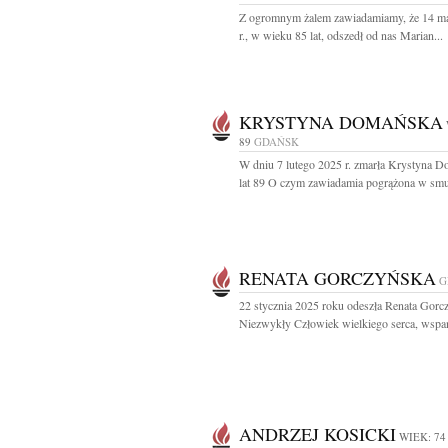
Z ogromnym żalem zawiadamiamy, że 14 m
r., w wieku 85 lat, odszedł od nas Marian...
KRYSTYNA DOMAŃSKA
89
GDAŃSK
W dniu 7 lutego 2025 r. zmarła Krystyna 
lat 89 O czym zawiadamia pogrążona w smu
RENATA GORCZYŃSKA
G
22 stycznia 2025 roku odeszła Renata Gorc
Niezwykły Człowiek wielkiego serca, wspani
ANDRZEJ KOSICKI
WIEK: 74