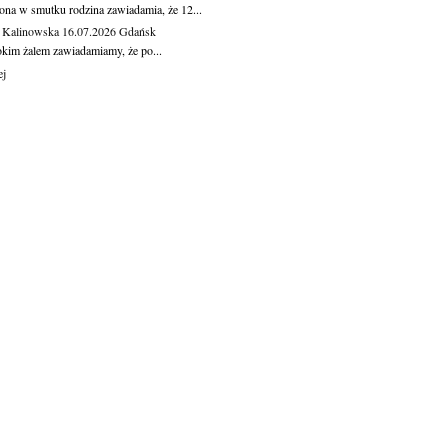
ona w smutku rodzina zawiadamia, że 12...
 Kalinowska
16.07.2026
Gdańsk
okim żalem zawiadamiamy, że po...
ej