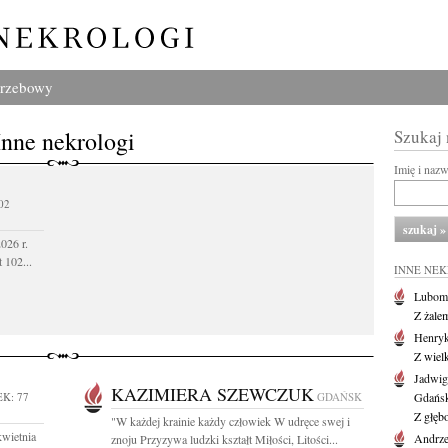
grzebowy
Inne nekrologi
Szukaj
Imię i naz
02
026 r.
 102...
INNE NE
Lubom
Z żale
Henryk
Z wiel
Jadwig
KAZIMIERA SZEWCZUK
K: 77
GDAŃSK
Gdańs
Z głęb
"W każdej krainie każdy człowiek W udręce swej i
kwietnia
Andrze
znoju Przyzywa ludzki kształt Miłości, Litości...