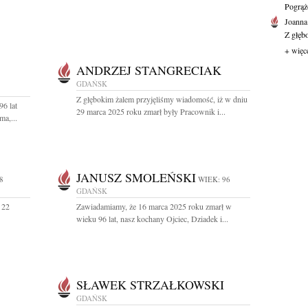
Pogrąż
Joanna
Z głęb
+ więc
ANDRZEJ STANGRECIAK
GDAŃSK
Z głębokim żalem przyjęliśmy wiadomość, iż w dniu
96 lat
29 marca 2025 roku zmarł były Pracownik i...
a,...
JANUSZ SMOLEŃSKI
8
WIEK: 96
GDAŃSK
 22
Zawiadamiamy, że 16 marca 2025 roku zmarł w
wieku 96 lat, nasz kochany Ojciec, Dziadek i...
SŁAWEK STRZAŁKOWSKI
GDAŃSK