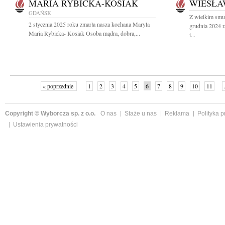
MARIA RYBICKA-KOSIAK
WIESŁA
GDAŃSK
Z wielkim smu
2 stycznia 2025 roku zmarła nasza kochana Maryla
grudnia 2024 
Maria Rybicka- Kosiak Osoba mądra, dobra,...
i...
« poprzednie
1
2
3
4
5
6
7
8
9
10
11
Copyright © Wyborcza sp. z o.o.
O nas
Staże u nas
Reklama
Polityka 
Ustawienia prywatności