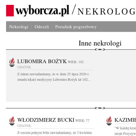
Nekrologi
Odeszli
Poradnik pogrzebowy
Inne nekrologi
LUBOMIRA BOŻYK
WIEK: 102
GDAŃSK
Z żalem zawiadamiamy, że w dniu 25 lipca 2026 r.
zmarła lekarz medycyny Lubomira Bożyk lat 102...
WŁODZIMIERZ BUCKI
KAZIMI
WIEK: 77
GDAŃSK
"W każdej krai
Z sercem pełnym bólu zawiadamiamy, że 3 kwietnia
znoju Przyzywa 