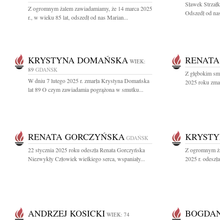
Sławek Strzałk
Z ogromnym żalem zawiadamiamy, że 14 marca 2025
Odszedł od nas
r., w wieku 85 lat, odszedł od nas Marian...
KRYSTYNA DOMAŃSKA
RENATA
WIEK:
89
GDAŃSK
Z głębokim sm
W dniu 7 lutego 2025 r. zmarła Krystyna Domańska
2025 roku zmar
lat 89 O czym zawiadamia pogrążona w smutku...
RENATA GORCZYŃSKA
KRYSTY
GDAŃSK
22 stycznia 2025 roku odeszła Renata Gorczyńska
Z ogromnym ża
Niezwykły Człowiek wielkiego serca, wspaniały...
2025 r. odeszł
ANDRZEJ KOSICKI
BOGDAN
WIEK: 74