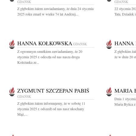
GDAŃSK
GDAŃSK
Z głębokim żalem zawiadamiamy, że dnia 24 stycznia
22 stycznia 2
2025 roku zmarł w wieku 74 lat Andrzej...
Tata, Dziadek 
HANNA KOŁKOWSKA
HANNA
GDAŃSK
Z ogromnym smutkiem zawiadamiamy, że 20
Z głębokim żal
stycznia 2025 r. odeszła od nas nasza droga
że w dniu 20 s
Koleżanka ze...
ZYGMUNT SZCZEPAN PABIŚ
MARIA 
GDAŃSK
Dnia 1 styczni
Z głębokim żalem informujemy, że w sobotę 11
Maria Bylica 
stycznia 2025 r. odszedł od nas nasz ukochany
Mąż,...