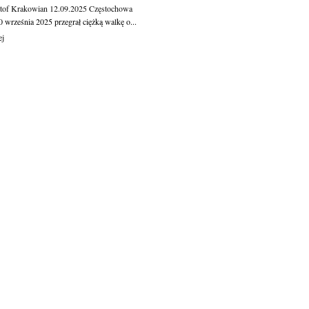
tof Krakowian
12.09.2025
Częstochowa
 września 2025 przegrał ciężką walkę o...
ej