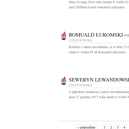
Dnia 16 maja 2018 roku zmarła w wieku 81 l
med. Elżbieta Gonet wileoletni ordynator...
ROMUALD ŁUKOMSKI
WIE
CZĘSTOCHOWA
Rodzina z żalem zawiadamia, że w dniu 21.0
zmarł w wieku 89 lat Romuald Łukomski...
SEWERYN LEWANDOWS
CZĘSTOCHOWA
Z głębokim smutkiem i żalem zawiadamiamy
dniu 27 grudnia 2017 roku zmarł w wieku 97 
« poprzednie
1
2
3
4