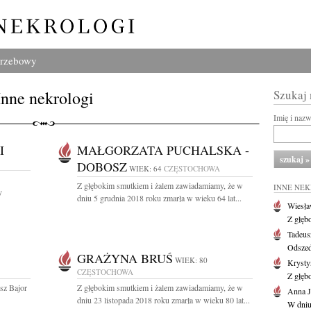
grzebowy
Inne nekrologi
Szukaj
Imię i naz
I
MAŁGORZATA PUCHALSKA -
DOBOSZ
WIEK: 64
CZĘSTOCHOWA
Z głębokim smutkiem i żalem zawiadamiamy, że w
INNE NE
y
dniu 5 grudnia 2018 roku zmarła w wieku 64 lat...
Wiesł
Z głęb
Tadeus
Odszed
GRAŻYNA BRUŚ
WIEK: 80
Krysty
CZĘSTOCHOWA
Z głęb
sz Bajor
Z głębokim smutkiem i żalem zawiadamiamy, że w
Anna J
dniu 23 listopada 2018 roku zmarła w wieku 80 lat...
W dniu