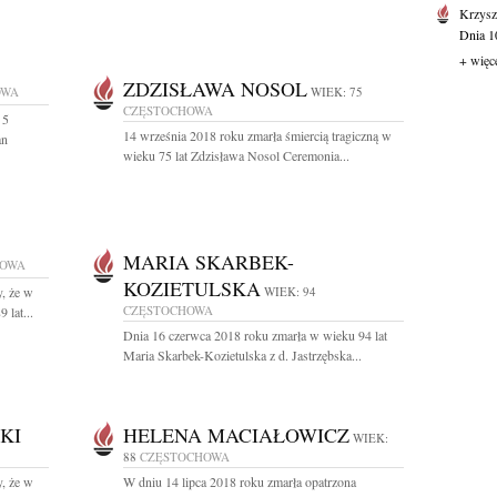
Krzysz
Dnia 10
+ więc
ZDZISŁAWA NOSOL
OWA
WIEK: 75
CZĘSTOCHOWA
 5
14 września 2018 roku zmarła śmiercią tragiczną w
an
wieku 75 lat Zdzisława Nosol Ceremonia...
MARIA SKARBEK-
HOWA
KOZIETULSKA
, że w
WIEK: 94
CZĘSTOCHOWA
 lat...
Dnia 16 czerwca 2018 roku zmarła w wieku 94 lat
Maria Skarbek-Kozietulska z d. Jastrzębska...
KI
HELENA MACIAŁOWICZ
WIEK:
88
CZĘSTOCHOWA
, że w
W dniu 14 lipca 2018 roku zmarła opatrzona