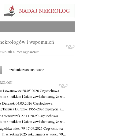
 nekrologów i wspomnień
wisko lub numer ogłoszenia:
+ szukanie zaawansowane
KROLOGI
aw Lewanowicz
28.05.2026
Częstochowa
okim smutkiem i żalem zawiadamiamy, że w...
z Durczok
04.03.2026
Częstochowa
ł Tadeusz Durczok 1955-2026 założyciel i...
na Witeszczak
27.11.2025
Częstochowa
okim smutkiem i żalem zawiadamiamy, że w...
agielska
wiek: 79
17.09.2025
Częstochowa
 11 września 2025 roku zmarła w wieku 79...