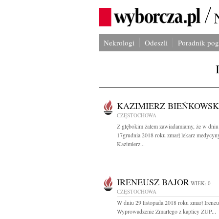
Nekrologi
Odeszli
Poradnik po
KAZIMIERZ BIEŃKOWSK
CZĘSTOCHOWA
Z głębokim żalem zawiadamiamy, że w dniu
17grudnia 2018 roku zmarł lekarz medycyn
Kazimierz...
IRENEUSZ BAJOR
WIEK: 0
CZĘSTOCHOWA
W dniu 29 listopada 2018 roku zmarł Ireneu
Wyprowadzenie Zmarłego z kaplicy ZUP...