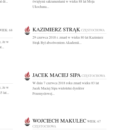
 dr...
świętymi sakramentami w wieku 88 lat Moja
Ukochana...
KAZIMIERZ STRĄK
WIEK: 68
CZĘSTOCHOWA
29 czerwca 2018 r. zmarł w wieku 80 lat Kazimierz
, że w
Strąk Był absolwentem Akademii...
...
JACEK MACIEJ SIPA
CZĘSTOCHOWA
W dniu 7 czerwca 2018 roku zmarł wieku 83 lat
, że w
Jacek Maciej Sipa wieloletni dyrektor
 lat...
Przemysłowej...
WOJCIECH MAKULEC
WIEK: 67
CZĘSTOCHOWA