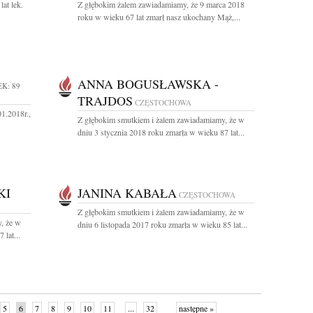
at lek.
Z głębokim żalem zawiadamiamy, że 9 marca 2018
roku w wieku 67 lat zmarł nasz ukochany Mąż,...
ANNA BOGUSŁAWSKA -
K: 89
TRAJDOS
CZĘSTOCHOWA
1.2018r.,
Z głębokim smutkiem i żalem zawiadamiamy, że w
dniu 3 stycznia 2018 roku zmarła w wieku 87 lat...
KI
JANINA KABAŁA
CZĘSTOCHOWA
Z głębokim smutkiem i żalem zawiadamiamy, że w
, że w
dniu 6 listopada 2017 roku zmarła w wieku 85 lat...
lat...
5
6
7
8
9
10
11
...
32
następne »