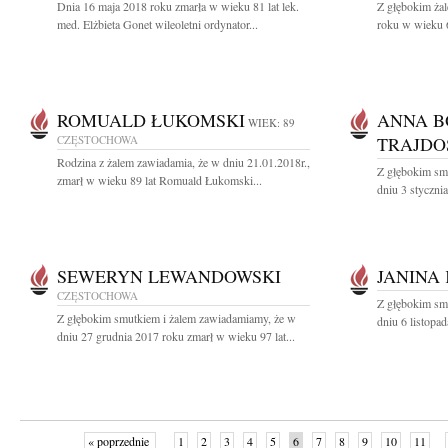
Dnia 16 maja 2018 roku zmarła w wieku 81 lat lek.
Z głębokim ża
med. Elżbieta Gonet wileoletni ordynator...
roku w wieku 6
ROMUALD ŁUKOMSKI
ANNA B
WIEK: 89
CZĘSTOCHOWA
TRAJDO
Rodzina z żalem zawiadamia, że w dniu 21.01.2018r.,
Z głębokim sm
zmarł w wieku 89 lat Romuald Łukomski...
dniu 3 styczni
SEWERYN LEWANDOWSKI
JANINA
CZĘSTOCHOWA
Z głębokim sm
Z głębokim smutkiem i żalem zawiadamiamy, że w
dniu 6 listopa
dniu 27 grudnia 2017 roku zmarł w wieku 97 lat...
« poprzednie
1
2
3
4
5
6
7
8
9
10
11