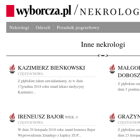
Nekrologi
Odeszli
Poradnik pogrzebowy
Inne nekrologi
KAZIMIERZ BIEŃKOWSKI
MAŁGOR
CZĘSTOCHOWA
DOBOS
Z głębokim żalem zawiadamiamy, że w dniu
Z głębokim sm
17grudnia 2018 roku zmarł lekarz medycyny
dniu 5 grudnia
Kazimierz...
IRENEUSZ BAJOR
GRAŻYN
WIEK: 0
CZĘSTOCHOWA
CZĘSTOCHO
W dniu 29 listopada 2018 roku zmarł Ireneusz Bajor
Z głębokim sm
Wyprowadzenie Zmarłego z kaplicy ZUP...
dniu 23 listop