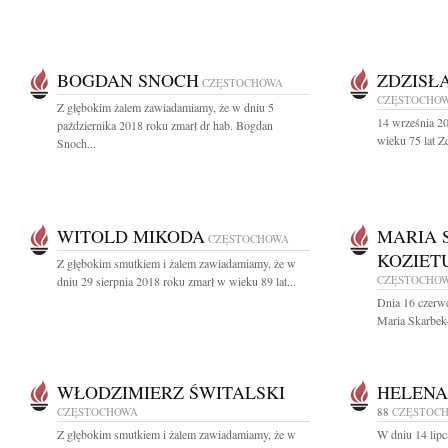
BOGDAN SNOCH
ZDZISŁ
CZĘSTOCHOWA
CZĘSTOCHO
Z głębokim żalem zawiadamiamy, że w dniu 5
14 września 20
października 2018 roku zmarł dr hab. Bogdan
wieku 75 lat Z
Snoch...
WITOLD MIKODA
MARIA 
CZĘSTOCHOWA
KOZIET
Z głębokim smutkiem i żalem zawiadamiamy, że w
CZĘSTOCHO
dniu 29 sierpnia 2018 roku zmarł w wieku 89 lat...
Dnia 16 czerwc
Maria Skarbek-
WŁODZIMIERZ ŚWITALSKI
HELENA
CZĘSTOCHOWA
88
CZĘSTOC
Z głębokim smutkiem i żalem zawiadamiamy, że w
W dniu 14 lipc