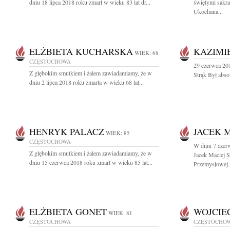
dniu 18 lipca 2018 roku zmarł w wieku 83 lat dr...
świętymi sakr
Ukochana...
ELŻBIETA KUCHARSKA
KAZIMI
WIEK: 68
CZĘSTOCHOWA
29 czerwca 201
Z głębokim smutkiem i żalem zawiadamiamy, że w
Strąk Był abs
dniu 2 lipca 2018 roku zmarła w wieku 68 lat...
HENRYK PALACZ
JACEK M
WIEK: 85
CZĘSTOCHOWA
W dniu 7 czerw
Z głębokim smutkiem i żalem zawiadamiamy, że w
Jacek Maciej S
dniu 15 czerwca 2018 roku zmarł w wieku 85 lat...
Przemysłowej..
ELŻBIETA GONET
WOJCIE
WIEK: 81
CZĘSTOCHOWA
CZĘSTOCHO