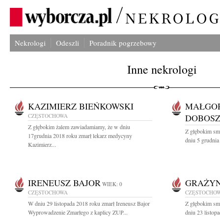
Nekrologi
Odeszli
Poradnik pogrzebowy
Inne nekrologi
KAZIMIERZ BIEŃKOWSKI
MAŁGOR
CZĘSTOCHOWA
DOBOS
Z głębokim żalem zawiadamiamy, że w dniu
Z głębokim sm
17grudnia 2018 roku zmarł lekarz medycyny
dniu 5 grudnia
Kazimierz...
IRENEUSZ BAJOR
GRAŻYN
WIEK: 0
CZĘSTOCHOWA
CZĘSTOCHO
W dniu 29 listopada 2018 roku zmarł Ireneusz Bajor
Z głębokim sm
Wyprowadzenie Zmarłego z kaplicy ZUP...
dniu 23 listop