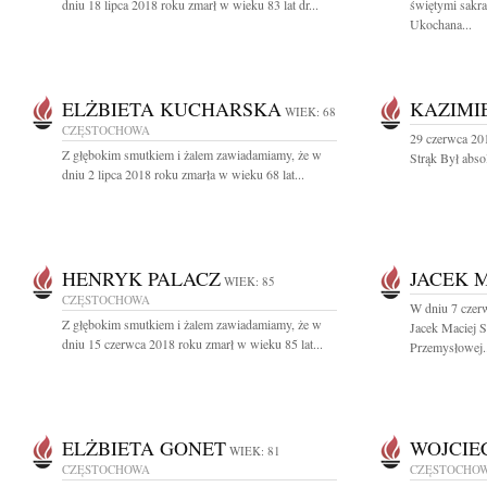
dniu 18 lipca 2018 roku zmarł w wieku 83 lat dr...
świętymi sakr
Ukochana...
ELŻBIETA KUCHARSKA
KAZIMI
WIEK: 68
CZĘSTOCHOWA
29 czerwca 201
Z głębokim smutkiem i żalem zawiadamiamy, że w
Strąk Był abs
dniu 2 lipca 2018 roku zmarła w wieku 68 lat...
HENRYK PALACZ
JACEK M
WIEK: 85
CZĘSTOCHOWA
W dniu 7 czerw
Z głębokim smutkiem i żalem zawiadamiamy, że w
Jacek Maciej S
dniu 15 czerwca 2018 roku zmarł w wieku 85 lat...
Przemysłowej..
ELŻBIETA GONET
WOJCIE
WIEK: 81
CZĘSTOCHOWA
CZĘSTOCHO