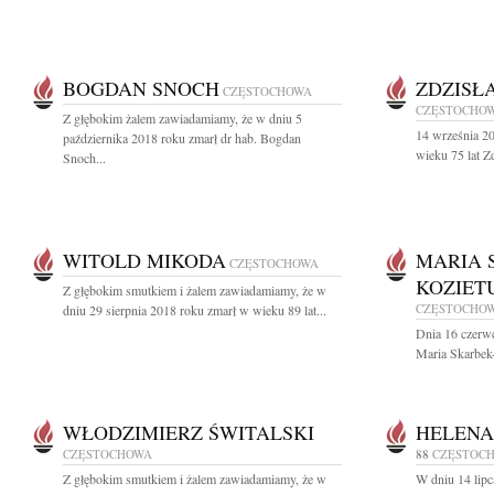
BOGDAN SNOCH
ZDZISŁ
CZĘSTOCHOWA
CZĘSTOCHO
Z głębokim żalem zawiadamiamy, że w dniu 5
14 września 20
października 2018 roku zmarł dr hab. Bogdan
wieku 75 lat Z
Snoch...
WITOLD MIKODA
MARIA 
CZĘSTOCHOWA
KOZIET
Z głębokim smutkiem i żalem zawiadamiamy, że w
CZĘSTOCHO
dniu 29 sierpnia 2018 roku zmarł w wieku 89 lat...
Dnia 16 czerwc
Maria Skarbek-
WŁODZIMIERZ ŚWITALSKI
HELENA
CZĘSTOCHOWA
88
CZĘSTOC
Z głębokim smutkiem i żalem zawiadamiamy, że w
W dniu 14 lipc