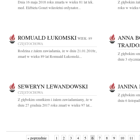
Dnia 16 maja 2018 roku zmarła w wieku 81 lat lek.
Z głębokim ża
med. Elżbieta Gonet wileoletni ordynator...
roku w wieku 6
ROMUALD ŁUKOMSKI
ANNA B
WIEK: 89
CZĘSTOCHOWA
TRAJDO
Rodzina z żalem zawiadamia, że w dniu 21.01.2018r.,
Z głębokim sm
zmarł w wieku 89 lat Romuald Łukomski...
dniu 3 styczni
SEWERYN LEWANDOWSKI
JANINA
CZĘSTOCHOWA
Z głębokim sm
Z głębokim smutkiem i żalem zawiadamiamy, że w
dniu 6 listopa
dniu 27 grudnia 2017 roku zmarł w wieku 97 lat...
« poprzednie
1
2
3
4
5
6
7
8
9
10
11