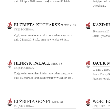
dniu 18 lipca 2018 roku zmarł w wieku 83 lat dr...
świętymi sakr
Ukochana...
ELŻBIETA KUCHARSKA
KAZIMI
WIEK: 68
CZĘSTOCHOWA
29 czerwca 201
Z głębokim smutkiem i żalem zawiadamiamy, że w
Strąk Był abs
dniu 2 lipca 2018 roku zmarła w wieku 68 lat...
HENRYK PALACZ
JACEK M
WIEK: 85
CZĘSTOCHOWA
W dniu 7 czerw
Z głębokim smutkiem i żalem zawiadamiamy, że w
Jacek Maciej S
dniu 15 czerwca 2018 roku zmarł w wieku 85 lat...
Przemysłowej..
ELŻBIETA GONET
WOJCIE
WIEK: 81
CZĘSTOCHOWA
CZĘSTOCHO