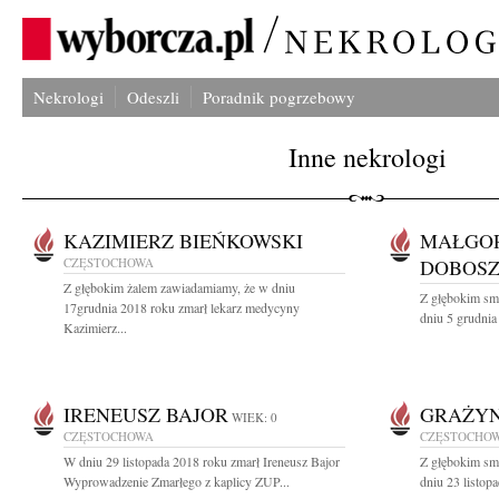
Nekrologi
Odeszli
Poradnik pogrzebowy
Inne nekrologi
KAZIMIERZ BIEŃKOWSKI
MAŁGOR
CZĘSTOCHOWA
DOBOS
Z głębokim żalem zawiadamiamy, że w dniu
Z głębokim sm
17grudnia 2018 roku zmarł lekarz medycyny
dniu 5 grudnia
Kazimierz...
IRENEUSZ BAJOR
GRAŻYN
WIEK: 0
CZĘSTOCHOWA
CZĘSTOCHO
W dniu 29 listopada 2018 roku zmarł Ireneusz Bajor
Z głębokim sm
Wyprowadzenie Zmarłego z kaplicy ZUP...
dniu 23 listop