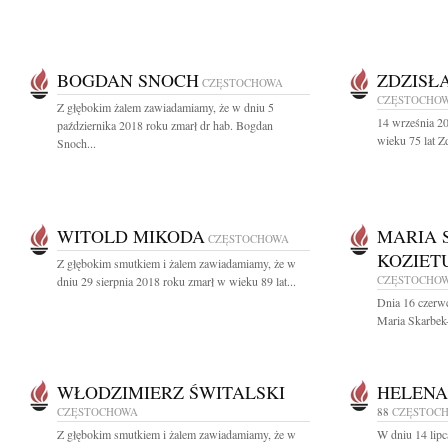
BOGDAN SNOCH
ZDZISŁ
CZĘSTOCHOWA
CZĘSTOCHO
Z głębokim żalem zawiadamiamy, że w dniu 5
14 września 20
października 2018 roku zmarł dr hab. Bogdan
wieku 75 lat Z
Snoch...
WITOLD MIKODA
MARIA 
CZĘSTOCHOWA
KOZIET
Z głębokim smutkiem i żalem zawiadamiamy, że w
CZĘSTOCHO
dniu 29 sierpnia 2018 roku zmarł w wieku 89 lat...
Dnia 16 czerwc
Maria Skarbek-
WŁODZIMIERZ ŚWITALSKI
HELENA
CZĘSTOCHOWA
88
CZĘSTOC
Z głębokim smutkiem i żalem zawiadamiamy, że w
W dniu 14 lipc