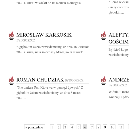
" Teraz więks
2020 r. zmarł w wieku 85 lat Roman Domagała...
duszy coraz ba
głębokim...
MIROSŁAW KARKOSIK
ALEFTY
BYDGOSZCZ
GOŚCIM
Z głębokim żalem zawiadamiamy, że dnia 16 kwietnia
Był ktoś kogo 
2020 r. zmarł nasz ukochany Mirosław Karkosik...
zawiadamiamy,
ROMAN CHUDZIAK
ANDRZE
BYDGOSZCZ
BYDGOSZCZ
"Nie umiera Ten, Kto trwa w pamięci żywych" Z
W dniu 2 marca
głębokim żalem zawiadamiamy, że dnia 3 marca
Andrzej Kędzier
2020...
« poprzednie
1
2
3
4
5
6
7
8
9
10
11