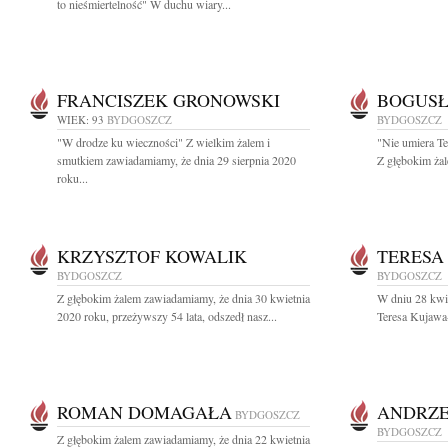
to nieśmiertelność" W duchu wiary...
FRANCISZEK GRONOWSKI
BOGUSŁ
WIEK: 93
BYDGOSZCZ
BYDGOSZCZ
"W drodze ku wieczności" Z wielkim żalem i
"Nie umiera T
smutkiem zawiadamiamy, że dnia 29 sierpnia 2020
Z głębokim żal
roku...
KRZYSZTOF KOWALIK
TERESA
BYDGOSZCZ
BYDGOSZCZ
Z głębokim żalem zawiadamiamy, że dnia 30 kwietnia
W dniu 28 kwi
2020 roku, przeżywszy 54 lata, odszedł nasz...
Teresa Kujawa-
ROMAN DOMAGAŁA
ANDRZE
BYDGOSZCZ
BYDGOSZCZ
Z głębokim żalem zawiadamiamy, że dnia 22 kwietnia