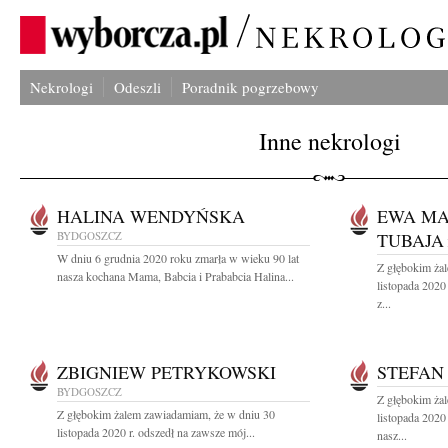
Nekrologi
Odeszli
Poradnik pogrzebowy
Inne nekrologi
HALINA WENDYŃSKA
EWA MA
BYDGOSZCZ
TUBAJA
W dniu 6 grudnia 2020 roku zmarła w wieku 90 lat
Z głębokim ża
nasza kochana Mama, Babcia i Prababcia Halina...
listopada 2020
z...
ZBIGNIEW PETRYKOWSKI
STEFAN
BYDGOSZCZ
Z głębokim ża
Z głębokim żalem zawiadamiam, że w dniu 30
listopada 2020
listopada 2020 r. odszedł na zawsze mój...
nasz...