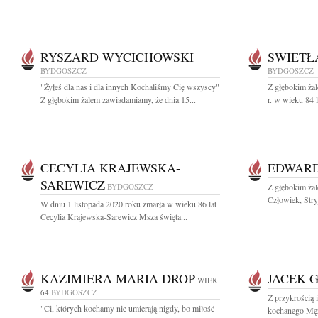
RYSZARD WYCICHOWSKI
SWIETŁ
BYDGOSZCZ
BYDGOSZCZ
"Żyłeś dla nas i dla innych Kochaliśmy Cię wszyscy"
Z głębokim żal
Z głębokim żalem zawiadamiamy, że dnia 15...
r. w wieku 84 l
CECYLIA KRAJEWSKA-
EDWARD
SAREWICZ
BYDGOSZCZ
Z głębokim ża
Człowiek, Stry
W dniu 1 listopada 2020 roku zmarła w wieku 86 lat
Cecylia Krajewska-Sarewicz Msza święta...
KAZIMIERA MARIA DROP
JACEK 
WIEK:
64
BYDGOSZCZ
Z przykrością 
"Ci, których kochamy nie umierają nigdy, bo miłość
kochanego Męż