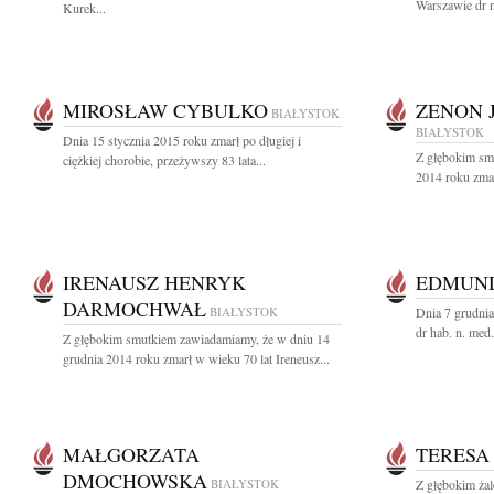
Warszawie dr 
Kurek...
MIROSŁAW CYBULKO
ZENON 
BIAŁYSTOK
BIAŁYSTOK
Dnia 15 stycznia 2015 roku zmarł po długiej i
Z głębokim sm
ciężkiej chorobie, przeżywszy 83 lata...
2014 roku zmar
IRENAUSZ HENRYK
EDMUN
DARMOCHWAŁ
BIAŁYSTOK
Dnia 7 grudnia
dr hab. n. me
Z głębokim smutkiem zawiadamiamy, że w dniu 14
grudnia 2014 roku zmarł w wieku 70 lat Ireneusz...
MAŁGORZATA
TERESA
DMOCHOWSKA
BIAŁYSTOK
Z głębokim żal