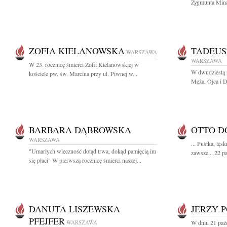
Zygmunta Mina
ZOFIA KIELANOWSKA
TADEUS
WARSZAWA
WARSZAWA
W 23. rocznicę śmierci Zofii Kielanowskiej w
W dwudziestą 
kościele pw. św. Marcina przy ul. Piwnej w...
Męża, Ojca i D
BARBARA DĄBROWSKA
OTTO D
WARSZAWA
... Pustka, tęs
"Umarłych wieczność dotąd trwa, dokąd pamięcią im
zawsze... 22 pa
się płaci" W pierwszą rocznicę śmierci naszej...
DANUTA LISZEWSKA
JERZY 
PFEJFER
WARSZAWA
W dniu 21 paźd