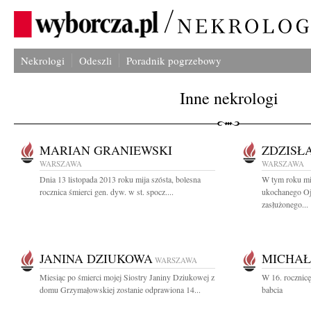
Nekrologi
Odeszli
Poradnik pogrzebowy
Inne nekrologi
MARIAN GRANIEWSKI
ZDZISŁ
WARSZAWA
WARSZAWA
Dnia 13 listopada 2013 roku mija szósta, bolesna
W tym roku min
rocznica śmierci gen. dyw. w st. spocz....
ukochanego Oj
zasłużonego...
JANINA DZIUKOWA
MICHAŁ
WARSZAWA
Miesiąc po śmierci mojej Siostry Janiny Dziukowej z
W 16. rocznic
domu Grzymałowskiej zostanie odprawiona 14...
babcia