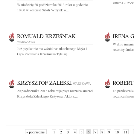
smutna 2. rocz
W niedzielę 20 października 2013 roku o godzinie
10.00 w kościele Sióstr Wizytek w...
ROMUALD KRZEŚNIAK
IRENA 
WARSZAWA
W dniu imienin
Już pięć lat nie ma wśród nas ukochanego Męża i
rocznicy śmier
Ojca Romualda Krześniaka Tyle się...
KRZYSZTOF ZALESKI
ROBERT
WARSZAWA
20 października 2013 roku mija piąta rocznica śmierci
18 październik
Krzysztofa Zaleskiego Reżysera, Aktora....
rocznica śmier
« poprzednie
1
2
3
4
5
6
7
8
9
10
11