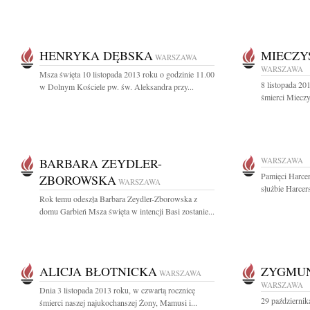
HENRYKA DĘBSKA
MIECZY
WARSZAWA
WARSZAWA
Msza święta 10 listopada 2013 roku o godzinie 11.00
8 listopada 201
w Dolnym Kościele pw. św. Aleksandra przy...
śmierci Mieczy
BARBARA ZEYDLER-
WARSZAWA
Pamięci Harce
ZBOROWSKA
WARSZAWA
służbie Harcer
Rok temu odeszła Barbara Zeydler-Zborowska z
domu Garbień Msza święta w intencji Basi zostanie...
ALICJA BŁOTNICKA
ZYGMUN
WARSZAWA
WARSZAWA
Dnia 3 listopada 2013 roku, w czwartą rocznicę
29 październik
śmierci naszej najukochanszej Żony, Mamusi i...