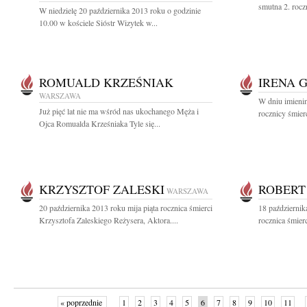
smutna 2. rocz
W niedzielę 20 października 2013 roku o godzinie
10.00 w kościele Sióstr Wizytek w...
ROMUALD KRZEŚNIAK
IRENA 
WARSZAWA
W dniu imienin
Już pięć lat nie ma wśród nas ukochanego Męża i
rocznicy śmier
Ojca Romualda Krześniaka Tyle się...
KRZYSZTOF ZALESKI
ROBERT
WARSZAWA
20 października 2013 roku mija piąta rocznica śmierci
18 październik
Krzysztofa Zaleskiego Reżysera, Aktora....
rocznica śmier
« poprzednie
1
2
3
4
5
6
7
8
9
10
11