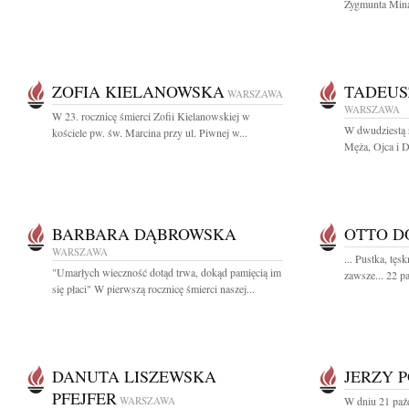
Zygmunta Mina
ZOFIA KIELANOWSKA
TADEUS
WARSZAWA
WARSZAWA
W 23. rocznicę śmierci Zofii Kielanowskiej w
W dwudziestą 
kościele pw. św. Marcina przy ul. Piwnej w...
Męża, Ojca i D
BARBARA DĄBROWSKA
OTTO D
WARSZAWA
... Pustka, tęs
"Umarłych wieczność dotąd trwa, dokąd pamięcią im
zawsze... 22 pa
się płaci" W pierwszą rocznicę śmierci naszej...
DANUTA LISZEWSKA
JERZY 
PFEJFER
WARSZAWA
W dniu 21 paźd