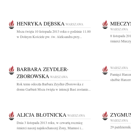
HENRYKA DĘBSKA
MIECZY
WARSZAWA
WARSZAWA
Msza święta 10 listopada 2013 roku o godzinie 11.00
8 listopada 201
w Dolnym Kościele pw. św. Aleksandra przy...
śmierci Mieczy
BARBARA ZEYDLER-
WARSZAWA
Pamięci Harce
ZBOROWSKA
WARSZAWA
służbie Harcer
Rok temu odeszła Barbara Zeydler-Zborowska z
domu Garbień Msza święta w intencji Basi zostanie...
ALICJA BŁOTNICKA
ZYGMUN
WARSZAWA
WARSZAWA
Dnia 3 listopada 2013 roku, w czwartą rocznicę
29 październik
śmierci naszej najukochanszej Żony, Mamusi i...