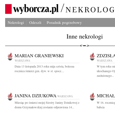
Nekrologi
Odeszli
Poradnik pogrzebowy
Inne nekrologi
MARIAN GRANIEWSKI
ZDZISŁ
WARSZAWA
WARSZAWA
Dnia 13 listopada 2013 roku mija szósta, bolesna
W tym roku min
rocznica śmierci gen. dyw. w st. spocz....
ukochanego Oj
zasłużonego...
JANINA DZIUKOWA
MICHAŁ
WARSZAWA
Miesiąc po śmierci mojej Siostry Janiny Dziukowej z
W 16. rocznic
domu Grzymałowskiej zostanie odprawiona 14...
babcia