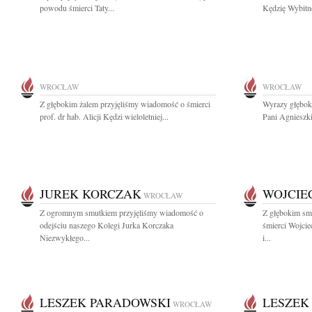
powodu śmierci Taty...
Kędzię Wybitne
WROCŁAW
WROCŁAW
Z głębokim żalem przyjęliśmy wiadomość o śmierci
Wyrazy głęboki
prof. dr hab. Alicji Kędzi wieloletniej...
Pani Agnieszk
JUREK KORCZAK
WOJCIE
WROCŁAW
Z ogromnym smutkiem przyjęliśmy wiadomość o
Z głębokim sm
odejściu naszego Kolegi Jurka Korczaka
śmierci Wojcie
Niezwykłego...
i...
LESZEK PARADOWSKI
LESZEK
WROCŁAW