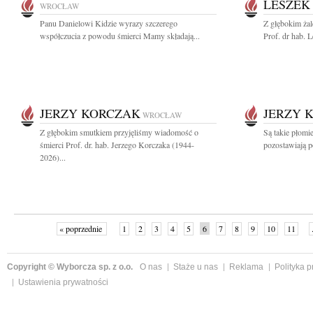
LESZEK
WROCŁAW
Panu Danielowi Kidzie wyrazy szczerego
Z głębokim ża
współczucia z powodu śmierci Mamy składają...
Prof. dr hab. 
JERZY KORCZAK
JERZY 
WROCŁAW
Z głębokim smutkiem przyjęliśmy wiadomość o
Są takie płomie
śmierci Prof. dr. hab. Jerzego Korczaka (1944-
pozostawiają p
2026)...
« poprzednie
1
2
3
4
5
6
7
8
9
10
11
Copyright © Wyborcza sp. z o.o.
O nas
Staże u nas
Reklama
Polityka 
Ustawienia prywatności