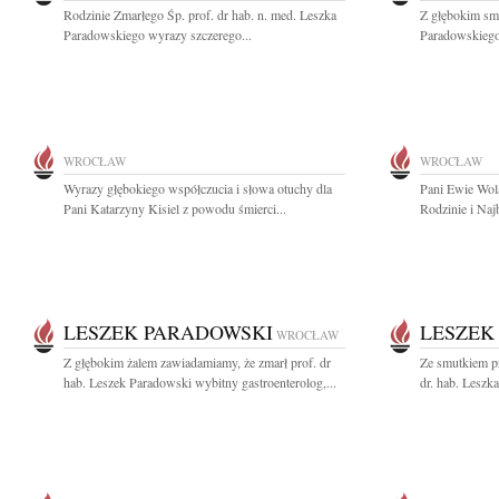
Rodzinie Zmarłego Śp. prof. dr hab. n. med. Leszka
Z głębokim smu
Paradowskiego wyrazy szczerego...
Paradowskiego 
WROCŁAW
WROCŁAW
Wyrazy głębokiego współczucia i słowa otuchy dla
Pani Ewie Wol
Pani Katarzyny Kisiel z powodu śmierci...
Rodzinie i Naj
LESZEK PARADOWSKI
LESZEK
WROCŁAW
Z głębokim żalem zawiadamiamy, że zmarł prof. dr
Ze smutkiem pr
hab. Leszek Paradowski wybitny gastroenterolog,...
dr. hab. Leszk