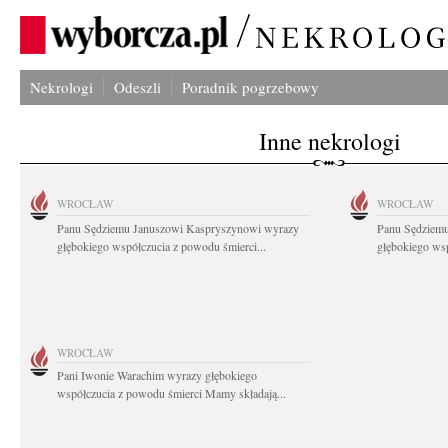
Nekrologi
Odeszli
Poradnik pogrzebowy
Inne nekrologi
WROCŁAW
WROCŁAW
Panu Sędziemu Januszowi Kaspryszynowi wyrazy
Panu Sędziem
głębokiego współczucia z powodu śmierci...
głębokiego wsp
WROCŁAW
Pani Iwonie Warachim wyrazy głębokiego
współczucia z powodu śmierci Mamy składają...