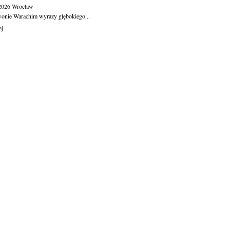
.2026
Wrocław
wonie Warachim wyrazy głębokiego...
ej