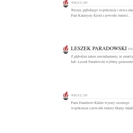
WROCŁAW
Wyrazy głębokiego współczucia i słowa otu
Pani Katarzyny Kisiel z powodu śmierci...
LESZEK PARADOWSKI
WR
Z głębokim żalem zawiadamiamy, że zmarł p
hab. Leszek Paradowski wybitny gastroenter
WROCŁAW
Panu Danielowi Kidzie wyrazy szczerego
współczucia z powodu śmierci Mamy składaj