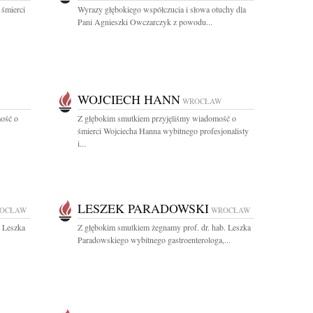
 śmierci
Wyrazy głębokiego współczucia i słowa otuchy dla
Pani Agnieszki Owczarczyk z powodu...
WOJCIECH HANN
WROCŁAW
ość o
Z głębokim smutkiem przyjęliśmy wiadomość o
śmierci Wojciecha Hanna wybitnego profesjonalisty
i...
LESZEK PARADOWSKI
OCŁAW
WROCŁAW
. Leszka
Z głębokim smutkiem żegnamy prof. dr. hab. Leszka
Paradowskiego wybitnego gastroenterologa,...