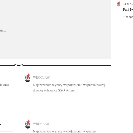
31.07
Pani I
+ więc
ą...
WROCŁAW
ia oraz
Najszczersze wyrazy współczucia i wsparcia naszej
drogiej koleżance SSO Annie...
A
WROCŁAW
Najszczersze wyrazy współczucia i wsparcia