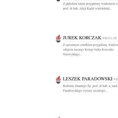
Z głębokim żalem przyjęliśmy wiadomość o
prof. dr hab. Alicji Kędzi wieloletniej...
JUREK KORCZAK
WROCŁAW
Z ogromnym smutkiem przyjęliśmy wiadom
odejściu naszego Kolegi Jurka Korczaka
Niezwykłego...
LESZEK PARADOWSKI
WR
Rodzinie Zmarłego Śp. prof. dr hab. n. med
Paradowskiego wyrazy szczerego...