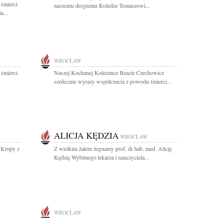
 śmierci
naszemu drogiemu Koledze Tomaszowi...
a...
WROCŁAW
 śmierci
Naszej Kochanej Koleżance Beacie Czechowicz
serdeczne wyrazy współczucia z powodu śmierci...
ALICJA KĘDZIA
WROCŁAW
 Krupy z
Z wielkim żalem żegnamy prof. dr hab. med. Alicję
Kędzię Wybitnego lekarza i nauczyciela...
WROCŁAW