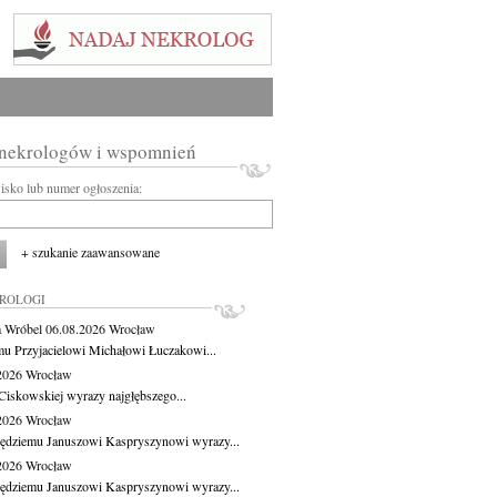
 nekrologów i wspomnień
wisko lub numer ogłoszenia:
+ szukanie zaawansowane
KROLOGI
 Wróbel
06.08.2026
Wrocław
u Przyjacielowi Michałowi Łuczakowi...
.2026
Wrocław
Ciskowskiej wyrazy najgłębszego...
.2026
Wrocław
ędziemu Januszowi Kaspryszynowi wyrazy...
.2026
Wrocław
ędziemu Januszowi Kaspryszynowi wyrazy...