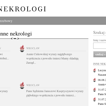
grzebowy
Inne nekrologi
Szukaj
Imię i naz
W
WROCŁAW
owi
Annie Ciskowskiej wyrazy najgłębszego
róbel...
współczucia z powodu śmierci Mamy składają
Zarząd...
INNE NE
Lucyna
Naszem
06.08
Annie 
WROCŁAW
31.07
wyrazy
Panu Sędziemu Januszowi Kaspryszynowi wyrazy
Panu S
głębokiego współczucia z powodu śmierci...
31.07
Panu S