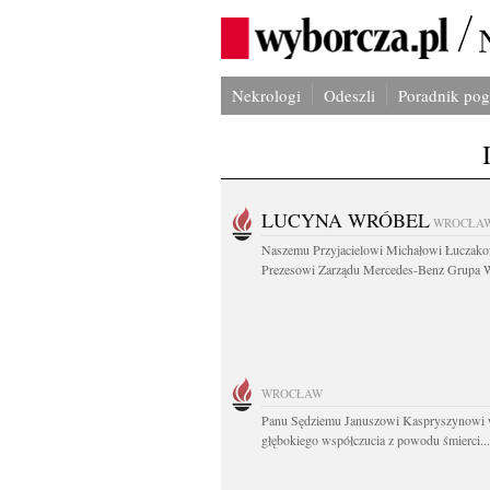
Nekrologi
Odeszli
Poradnik po
LUCYNA WRÓBEL
WROCŁA
Naszemu Przyjacielowi Michałowi Łuczak
Prezesowi Zarządu Mercedes-Benz Grupa W
WROCŁAW
Panu Sędziemu Januszowi Kaspryszynowi 
głębokiego współczucia z powodu śmierci...