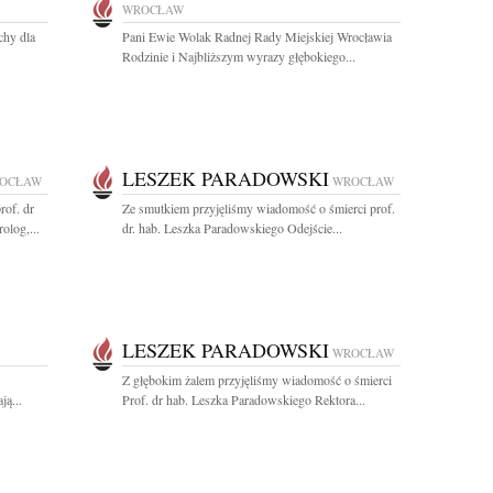
WROCŁAW
chy dla
Pani Ewie Wolak Radnej Rady Miejskiej Wrocławia
Rodzinie i Najbliższym wyrazy głębokiego...
LESZEK PARADOWSKI
OCŁAW
WROCŁAW
rof. dr
Ze smutkiem przyjęliśmy wiadomość o śmierci prof.
olog,...
dr. hab. Leszka Paradowskiego Odejście...
LESZEK PARADOWSKI
WROCŁAW
Z głębokim żalem przyjęliśmy wiadomość o śmierci
ą...
Prof. dr hab. Leszka Paradowskiego Rektora...