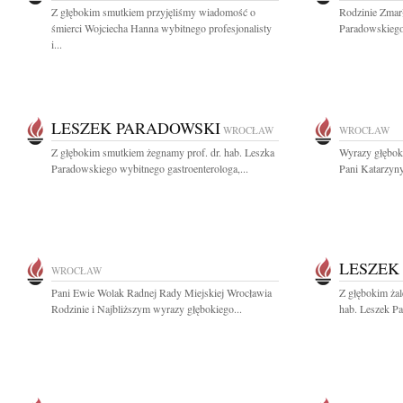
Z głębokim smutkiem przyjęliśmy wiadomość o
Rodzinie Zmarł
śmierci Wojciecha Hanna wybitnego profesjonalisty
Paradowskiego
i...
LESZEK PARADOWSKI
WROCŁAW
WROCŁAW
Z głębokim smutkiem żegnamy prof. dr. hab. Leszka
Wyrazy głęboki
Paradowskiego wybitnego gastroenterologa,...
Pani Katarzyny
LESZEK
WROCŁAW
Pani Ewie Wolak Radnej Rady Miejskiej Wrocławia
Z głębokim żal
Rodzinie i Najbliższym wyrazy głębokiego...
hab. Leszek Pa