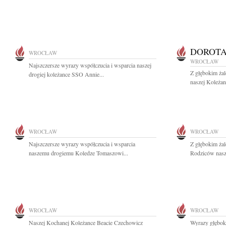
DOROTA
WROCŁAW
WROCŁAW
Najszczersze wyrazy współczucia i wsparcia naszej
Z głębokim ża
drogiej koleżance SSO Annie...
naszej Koleża
WROCŁAW
WROCŁAW
Najszczersze wyrazy współczucia i wsparcia
Z głębokim ża
naszemu drogiemu Koledze Tomaszowi...
Rodziców nasze
WROCŁAW
WROCŁAW
Naszej Kochanej Koleżance Beacie Czechowicz
Wyrazy głębok