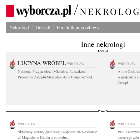
Nekrologi
Odeszli
Poradnik pogrzebowy
Inne nekrologi
LUCYNA WRÓBEL
WROCŁAW
WROCŁAW
Naszemu Przyjacielowi Michałowi Łuczakowi
Annie Ciskows
Prezesowi Zarządu Mercedes-Benz Grupa Wróbel...
współczucia z
Zarząd...
WROCŁAW
WROCŁAW
Składamy wyrazy głębokiego współczucia Koleżance
Pani Katarzyni
dr Magdalenie Kübler z powodu...
szczerego żalu