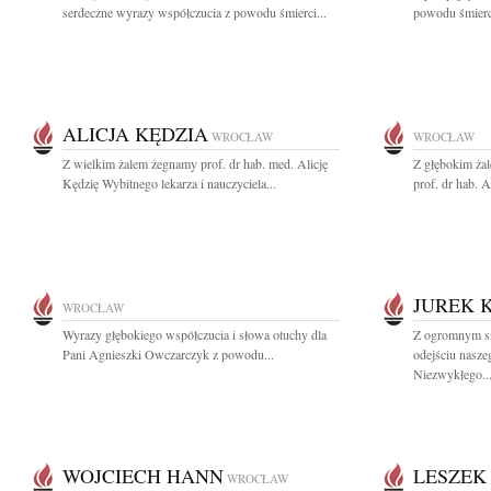
serdeczne wyrazy współczucia z powodu śmierci...
powodu śmierci
ALICJA KĘDZIA
WROCŁAW
WROCŁAW
Z wielkim żalem żegnamy prof. dr hab. med. Alicję
Z głębokim ża
Kędzię Wybitnego lekarza i nauczyciela...
prof. dr hab. Al
JUREK 
WROCŁAW
Wyrazy głębokiego współczucia i słowa otuchy dla
Z ogromnym s
Pani Agnieszki Owczarczyk z powodu...
odejściu nasze
Niezwykłego..
WOJCIECH HANN
LESZEK
WROCŁAW