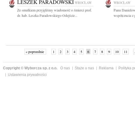
LESZEK PARADOWSKI
WROCŁAW
WROCŁAW
Ze smutkiem przyjęliśmy wiadomość o śmierci prof.
Panu Danielow
dr. hab. Leszka Paradowskiego Odejście...
współczucia z
« poprzednie
1
2
3
4
5
6
7
8
9
10
11
Copyright © Wyborcza sp. z o.o.
O nas
Staże u nas
Reklama
Polityka 
Ustawienia prywatności