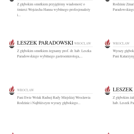
Z głębokim smutkiem przyjęliśmy wiadomość o
Rodzinie Zmarł
śmierci Wojciecha Hanna wybitnego profesjonalisty
Paradowskiego
i...
LESZEK PARADOWSKI
WROCŁAW
WROCŁAW
Z głębokim smutkiem żegnamy prof. dr. hab. Leszka
Wyrazy głęboki
Paradowskiego wybitnego gastroenterologa,...
Pani Katarzyny
LESZEK
WROCŁAW
Pani Ewie Wolak Radnej Rady Miejskiej Wrocławia
Z głębokim żal
Rodzinie i Najbliższym wyrazy głębokiego...
hab. Leszek Pa