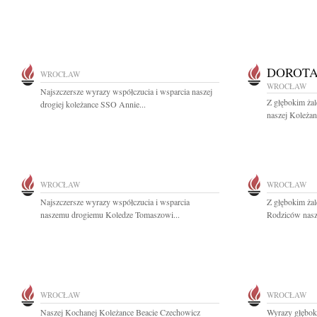
DOROTA
WROCŁAW
WROCŁAW
Najszczersze wyrazy współczucia i wsparcia naszej
Z głębokim ża
drogiej koleżance SSO Annie...
naszej Koleża
WROCŁAW
WROCŁAW
Najszczersze wyrazy współczucia i wsparcia
Z głębokim ża
naszemu drogiemu Koledze Tomaszowi...
Rodziców nasze
WROCŁAW
WROCŁAW
Naszej Kochanej Koleżance Beacie Czechowicz
Wyrazy głębok