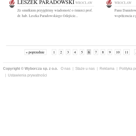
LESZEK PARADOWSKI
WROCŁAW
WROCŁAW
Ze smutkiem przyjęliśmy wiadomość o śmierci prof.
Panu Danielow
dr. hab. Leszka Paradowskiego Odejście...
współczucia z
« poprzednie
1
2
3
4
5
6
7
8
9
10
11
Copyright © Wyborcza sp. z o.o.
O nas
Staże u nas
Reklama
Polityka 
Ustawienia prywatności