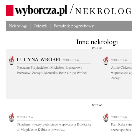
Nekrologi
Odeszli
Poradnik pogrzebowy
Inne nekrologi
LUCYNA WRÓBEL
WROCŁAW
WROCŁAW
Naszemu Przyjacielowi Michałowi Łuczakowi
Annie Ciskows
Prezesowi Zarządu Mercedes-Benz Grupa Wróbel...
współczucia z
Zarząd...
WROCŁAW
WROCŁAW
Składamy wyrazy głębokiego współczucia Koleżance
Pani Katarzyni
dr Magdalenie Kübler z powodu...
szczerego żalu