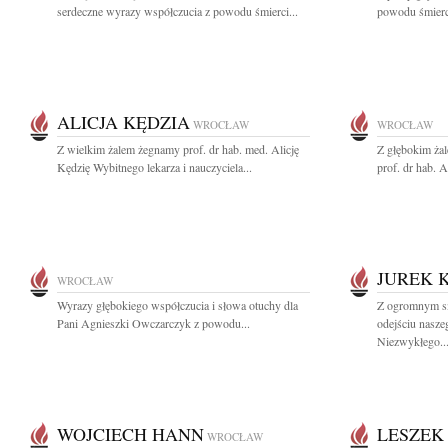
serdeczne wyrazy współczucia z powodu śmierci...
powodu śmierci
ALICJA KĘDZIA
WROCŁAW
WROCŁAW
Z wielkim żalem żegnamy prof. dr hab. med. Alicję
Z głębokim ża
Kędzię Wybitnego lekarza i nauczyciela...
prof. dr hab. Al
JUREK 
WROCŁAW
Wyrazy głębokiego współczucia i słowa otuchy dla
Z ogromnym s
Pani Agnieszki Owczarczyk z powodu...
odejściu nasze
Niezwykłego..
WOJCIECH HANN
LESZEK
WROCŁAW