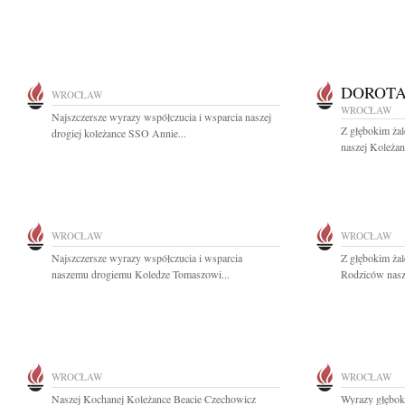
DOROTA
WROCŁAW
WROCŁAW
Najszczersze wyrazy współczucia i wsparcia naszej
Z głębokim ża
drogiej koleżance SSO Annie...
naszej Koleża
WROCŁAW
WROCŁAW
Najszczersze wyrazy współczucia i wsparcia
Z głębokim ża
naszemu drogiemu Koledze Tomaszowi...
Rodziców nasze
WROCŁAW
WROCŁAW
Naszej Kochanej Koleżance Beacie Czechowicz
Wyrazy głębok