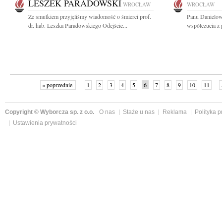
LESZEK PARADOWSKI
WROCŁAW
WROCŁAW
Ze smutkiem przyjęliśmy wiadomość o śmierci prof.
Panu Danielow
dr. hab. Leszka Paradowskiego Odejście...
współczucia z
« poprzednie
1
2
3
4
5
6
7
8
9
10
11
Copyright © Wyborcza sp. z o.o.
O nas
Staże u nas
Reklama
Polityka 
Ustawienia prywatności