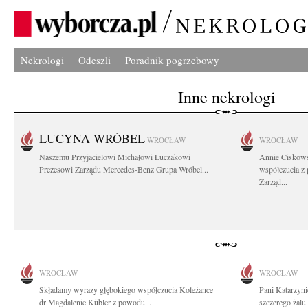
Nekrologi
Odeszli
Poradnik pogrzebowy
Inne nekrologi
LUCYNA WRÓBEL
WROCŁAW
WROCŁAW
Naszemu Przyjacielowi Michałowi Łuczakowi
Annie Ciskows
Prezesowi Zarządu Mercedes-Benz Grupa Wróbel...
współczucia z
Zarząd...
WROCŁAW
WROCŁAW
Składamy wyrazy głębokiego współczucia Koleżance
Pani Katarzyni
dr Magdalenie Kübler z powodu...
szczerego żalu