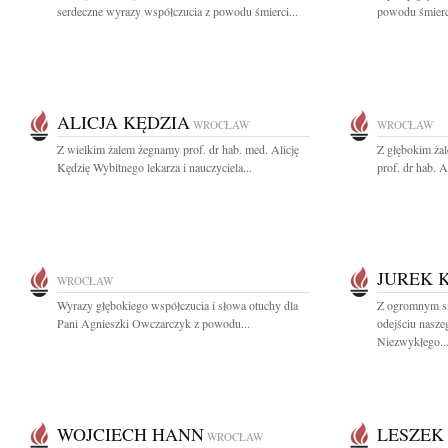
serdeczne wyrazy współczucia z powodu śmierci...
powodu śmierci
ALICJA KĘDZIA
WROCŁAW
WROCŁAW
Z wielkim żalem żegnamy prof. dr hab. med. Alicję
Z głębokim ża
Kędzię Wybitnego lekarza i nauczyciela...
prof. dr hab. Al
JUREK 
WROCŁAW
Wyrazy głębokiego współczucia i słowa otuchy dla
Z ogromnym s
Pani Agnieszki Owczarczyk z powodu...
odejściu nasze
Niezwykłego..
WOJCIECH HANN
LESZEK
WROCŁAW