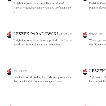
Z głębokim smutkiem przyjęliśmy wiadomość o
Rodzinie Zmarł
śmierci Wojciecha Hanna wybitnego profesjonalisty
Paradowskiego
i...
LESZEK PARADOWSKI
WROCŁAW
WROCŁAW
Z głębokim smutkiem żegnamy prof. dr. hab. Leszka
Wyrazy głęboki
Paradowskiego wybitnego gastroenterologa,...
Pani Katarzyny
LESZEK
WROCŁAW
Pani Ewie Wolak Radnej Rady Miejskiej Wrocławia
Z głębokim żal
Rodzinie i Najbliższym wyrazy głębokiego...
hab. Leszek Pa