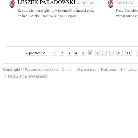
LESZEK PARADOWSKI
WROCŁAW
WROCŁAW
Ze smutkiem przyjęliśmy wiadomość o śmierci prof.
Panu Danielow
dr. hab. Leszka Paradowskiego Odejście...
współczucia z
« poprzednie
1
2
3
4
5
6
7
8
9
10
11
Copyright © Wyborcza sp. z o.o.
O nas
Staże u nas
Reklama
Polityka 
Ustawienia prywatności