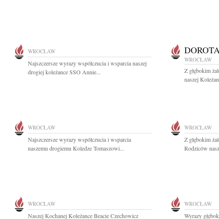
DOROTA
WROCŁAW
WROCŁAW
Najszczersze wyrazy współczucia i wsparcia naszej
Z głębokim ża
drogiej koleżance SSO Annie...
naszej Koleża
WROCŁAW
WROCŁAW
Najszczersze wyrazy współczucia i wsparcia
Z głębokim ża
naszemu drogiemu Koledze Tomaszowi...
Rodziców nasze
WROCŁAW
WROCŁAW
Naszej Kochanej Koleżance Beacie Czechowicz
Wyrazy głębok