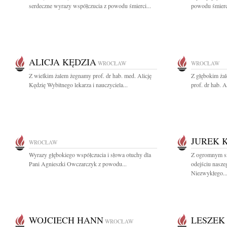
serdeczne wyrazy współczucia z powodu śmierci...
powodu śmierci
ALICJA KĘDZIA
WROCŁAW
WROCŁAW
Z wielkim żalem żegnamy prof. dr hab. med. Alicję
Z głębokim ża
Kędzię Wybitnego lekarza i nauczyciela...
prof. dr hab. Al
JUREK 
WROCŁAW
Wyrazy głębokiego współczucia i słowa otuchy dla
Z ogromnym s
Pani Agnieszki Owczarczyk z powodu...
odejściu nasze
Niezwykłego..
WOJCIECH HANN
LESZEK
WROCŁAW