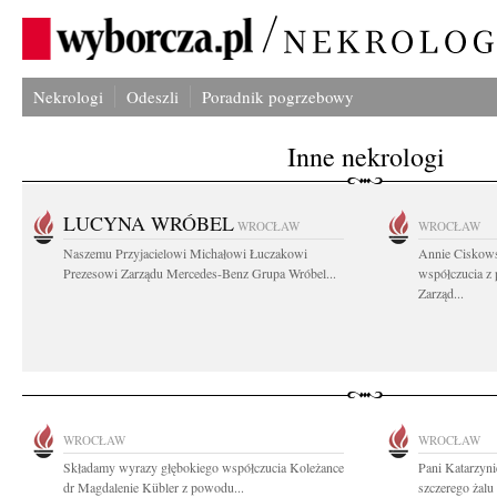
Nekrologi
Odeszli
Poradnik pogrzebowy
Inne nekrologi
LUCYNA WRÓBEL
WROCŁAW
WROCŁAW
Naszemu Przyjacielowi Michałowi Łuczakowi
Annie Ciskows
Prezesowi Zarządu Mercedes-Benz Grupa Wróbel...
współczucia z
Zarząd...
WROCŁAW
WROCŁAW
Składamy wyrazy głębokiego współczucia Koleżance
Pani Katarzyni
dr Magdalenie Kübler z powodu...
szczerego żalu