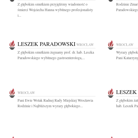
Z głębokim smutkiem przyjęliśmy wiadomość o
Rodzinie Zmarł
śmierci Wojciecha Hanna wybitnego profesjonalisty
Paradowskiego
i...
LESZEK PARADOWSKI
WROCŁAW
WROCŁAW
Z głębokim smutkiem żegnamy prof. dr. hab. Leszka
Wyrazy głęboki
Paradowskiego wybitnego gastroenterologa,...
Pani Katarzyny
LESZEK
WROCŁAW
Pani Ewie Wolak Radnej Rady Miejskiej Wrocławia
Z głębokim żal
Rodzinie i Najbliższym wyrazy głębokiego...
hab. Leszek Pa