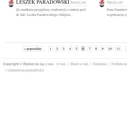
LESZEK PARADOWSKI
WROCŁAW
WROCŁAW
Ze smutkiem przyjęliśmy wiadomość o śmierci prof.
Panu Danielow
dr. hab. Leszka Paradowskiego Odejście...
współczucia z
« poprzednie
1
2
3
4
5
6
7
8
9
10
11
Copyright © Wyborcza sp. z o.o.
O nas
Staże u nas
Reklama
Polityka 
Ustawienia prywatności