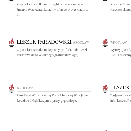
Z głębokim smutkiem przyjęliśmy wiadomość o
Rodzinie Zmarł
śmierci Wojciecha Hanna wybitnego profesjonalisty
Paradowskiego
i...
LESZEK PARADOWSKI
WROCŁAW
WROCŁAW
Z głębokim smutkiem żegnamy prof. dr. hab. Leszka
Wyrazy głęboki
Paradowskiego wybitnego gastroenterologa,...
Pani Katarzyny
LESZEK
WROCŁAW
Pani Ewie Wolak Radnej Rady Miejskiej Wrocławia
Z głębokim żal
Rodzinie i Najbliższym wyrazy głębokiego...
hab. Leszek Pa