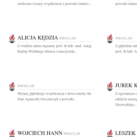
serdeczne wyrazy współczucia z powodu śmierci...
powodu śmierci
ALICJA KĘDZIA
WROCŁAW
WROCŁAW
Z wielkim żalem żegnamy prof. dr hab. med. Alicję
Z głębokim ża
Kędzię Wybitnego lekarza i nauczyciela...
prof. dr hab. Al
JUREK 
WROCŁAW
Wyrazy głębokiego współczucia i słowa otuchy dla
Z ogromnym s
Pani Agnieszki Owczarczyk z powodu...
odejściu nasze
Niezwykłego..
WOJCIECH HANN
LESZEK
WROCŁAW