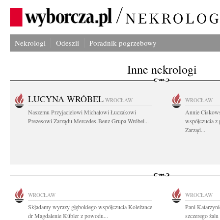
Nekrologi
Odeszli
Poradnik pogrzebowy
Inne nekrologi
LUCYNA WRÓBEL
WROCŁAW
WROCŁAW
Naszemu Przyjacielowi Michałowi Łuczakowi
Annie Ciskows
Prezesowi Zarządu Mercedes-Benz Grupa Wróbel...
współczucia z
Zarząd...
WROCŁAW
WROCŁAW
Składamy wyrazy głębokiego współczucia Koleżance
Pani Katarzyni
dr Magdalenie Kübler z powodu...
szczerego żalu