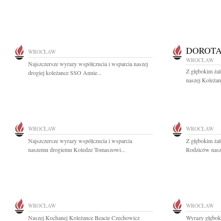
DOROTA
WROCŁAW
WROCŁAW
Najszczersze wyrazy współczucia i wsparcia naszej
Z głębokim ża
drogiej koleżance SSO Annie...
naszej Koleża
WROCŁAW
WROCŁAW
Najszczersze wyrazy współczucia i wsparcia
Z głębokim ża
naszemu drogiemu Koledze Tomaszowi...
Rodziców nasze
WROCŁAW
WROCŁAW
Naszej Kochanej Koleżance Beacie Czechowicz
Wyrazy głębok