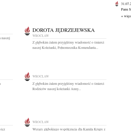
31.07
Panu S
+ więc
DOROTA JĘDRZEJEWSKA
WROCŁAW
 naszej
Z głębokim żalem przyjęliśmy wiadomość o śmierci
naszej Koleżanki, Pełnomocnika Komendanta...
WROCŁAW
a
Z głębokim żalem przyjęliśmy wiadomość o śmierci
Rodziców naszej koleżanki Anny...
WROCŁAW
wicz
Wyrazy głębokiego współczucia dla Kamila Krupy z