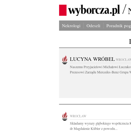
Nekrologi
Odeszli
Poradnik po
LUCYNA WRÓBEL
WROCŁA
Naszemu Przyjacielowi Michałowi Łuczak
Prezesowi Zarządu Mercedes-Benz Grupa W
WROCŁAW
Składamy wyrazy głębokiego współczucia 
dr Magdalenie Kübler z powodu...