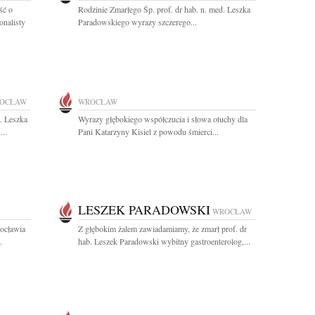
ść o
Rodzinie Zmarłego Śp. prof. dr hab. n. med. Leszka
onalisty
Paradowskiego wyrazy szczerego...
OCŁAW
WROCŁAW
. Leszka
Wyrazy głębokiego współczucia i słowa otuchy dla
...
Pani Katarzyny Kisiel z powodu śmierci...
LESZEK PARADOWSKI
WROCŁAW
ocławia
Z głębokim żalem zawiadamiamy, że zmarł prof. dr
.
hab. Leszek Paradowski wybitny gastroenterolog,...