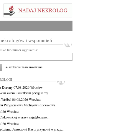
 nekrologów i wspomnień
wisko lub numer ogłoszenia:
+ szukanie zaawansowane
KROLOGI
a Korony
07.08.2026
Wrocław
okim żalem i smutkiem przyjęliśmy...
 Wróbel
06.08.2026
Wrocław
u Przyjacielowi Michałowi Łuczakowi...
.2026
Wrocław
Ciskowskiej wyrazy najgłębszego...
.2026
Wrocław
ędziemu Januszowi Kaspryszynowi wyrazy...