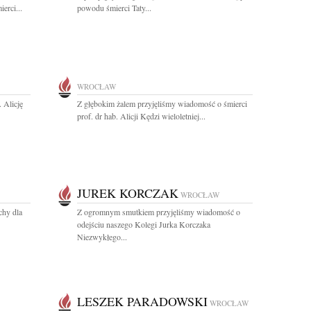
erci...
powodu śmierci Taty...
WROCŁAW
 Alicję
Z głębokim żalem przyjęliśmy wiadomość o śmierci
prof. dr hab. Alicji Kędzi wieloletniej...
JUREK KORCZAK
WROCŁAW
chy dla
Z ogromnym smutkiem przyjęliśmy wiadomość o
odejściu naszego Kolegi Jurka Korczaka
Niezwykłego...
LESZEK PARADOWSKI
WROCŁAW