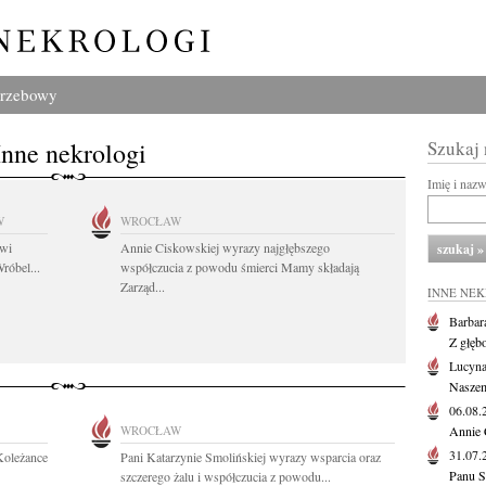
grzebowy
Inne nekrologi
Szukaj
Imię i naz
W
WROCŁAW
owi
Annie Ciskowskiej wyrazy najgłębszego
róbel...
współczucia z powodu śmierci Mamy składają
Zarząd...
INNE NE
Barbar
Z głęb
Lucyna
Naszem
06.08
WROCŁAW
Annie 
31.07
Koleżance
Pani Katarzynie Smolińskiej wyrazy wsparcia oraz
Panu S
szczerego żalu i współczucia z powodu...