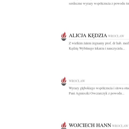
serdeczne wyrazy współczucia z powodu śmi
ALICJA KĘDZIA
WROCŁAW
Z wielkim żalem żegnamy prof. dr hab. med.
Kędzię Wybitnego lekarza i nauczyciela...
WROCŁAW
Wyrazy głębokiego współczucia i słowa otu
Pani Agnieszki Owczarczyk z powodu...
WOJCIECH HANN
WROCŁAW