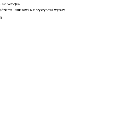
.2026
Wrocław
ędziemu Januszowi Kaspryszynowi wyrazy...
ej