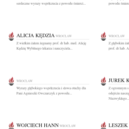
serdeczne wyrazy współczucia z powodu śmierci...
powodu śmierci
ALICJA KĘDZIA
WROCŁAW
WROCŁAW
Z wielkim żalem żegnamy prof. dr hab. med. Alicję
Z głębokim ża
Kędzię Wybitnego lekarza i nauczyciela...
prof. dr hab. Al
JUREK 
WROCŁAW
Wyrazy głębokiego współczucia i słowa otuchy dla
Z ogromnym s
Pani Agnieszki Owczarczyk z powodu...
odejściu nasze
Niezwykłego..
WOJCIECH HANN
LESZEK
WROCŁAW