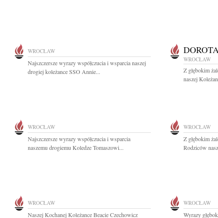
DOROTA
WROCŁAW
WROCŁAW
Najszczersze wyrazy współczucia i wsparcia naszej
Z głębokim ża
drogiej koleżance SSO Annie...
naszej Koleża
WROCŁAW
WROCŁAW
Najszczersze wyrazy współczucia i wsparcia
Z głębokim ża
naszemu drogiemu Koledze Tomaszowi...
Rodziców nasze
WROCŁAW
WROCŁAW
Naszej Kochanej Koleżance Beacie Czechowicz
Wyrazy głębok