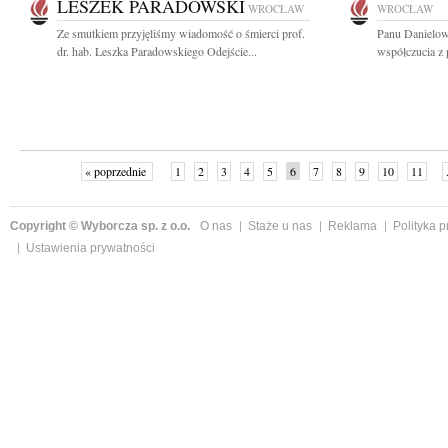
LESZEK PARADOWSKI
WROCŁAW
WROCŁAW
Ze smutkiem przyjęliśmy wiadomość o śmierci prof.
Panu Danielow
dr. hab. Leszka Paradowskiego Odejście...
współczucia z
« poprzednie
1
2
3
4
5
6
7
8
9
10
11
Copyright © Wyborcza sp. z o.o.
O nas
Staże u nas
Reklama
Polityka 
Ustawienia prywatności