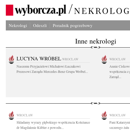
Nekrologi
Odeszli
Poradnik pogrzebowy
Inne nekrologi
LUCYNA WRÓBEL
WROCŁAW
WROCŁAW
Naszemu Przyjacielowi Michałowi Łuczakowi
Annie Ciskows
Prezesowi Zarządu Mercedes-Benz Grupa Wróbel...
współczucia z
Zarząd...
WROCŁAW
WROCŁAW
Składamy wyrazy głębokiego współczucia Koleżance
Pani Katarzyni
dr Magdalenie Kübler z powodu...
szczerego żalu