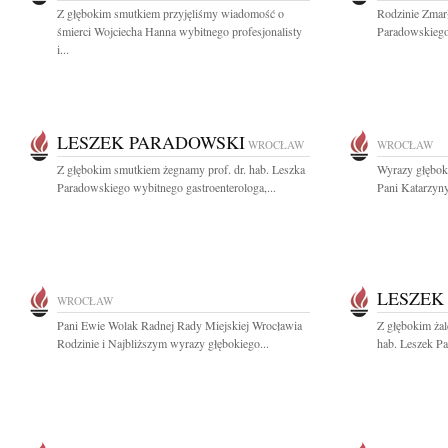
Z głębokim smutkiem przyjęliśmy wiadomość o
Rodzinie Zmarł
śmierci Wojciecha Hanna wybitnego profesjonalisty
Paradowskiego
i...
LESZEK PARADOWSKI
WROCŁAW
WROCŁAW
Z głębokim smutkiem żegnamy prof. dr. hab. Leszka
Wyrazy głęboki
Paradowskiego wybitnego gastroenterologa,...
Pani Katarzyny
LESZEK
WROCŁAW
Pani Ewie Wolak Radnej Rady Miejskiej Wrocławia
Z głębokim żal
Rodzinie i Najbliższym wyrazy głębokiego...
hab. Leszek Pa