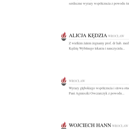
serdeczne wyrazy współczucia z powodu śmi
ALICJA KĘDZIA
WROCŁAW
Z wielkim żalem żegnamy prof. dr hab. med.
Kędzię Wybitnego lekarza i nauczyciela...
WROCŁAW
Wyrazy głębokiego współczucia i słowa otu
Pani Agnieszki Owczarczyk z powodu...
WOJCIECH HANN
WROCŁAW