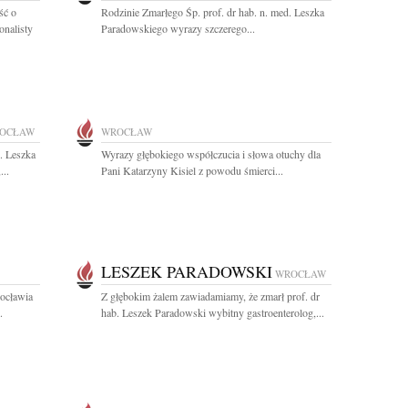
ść o
Rodzinie Zmarłego Śp. prof. dr hab. n. med. Leszka
onalisty
Paradowskiego wyrazy szczerego...
OCŁAW
WROCŁAW
. Leszka
Wyrazy głębokiego współczucia i słowa otuchy dla
...
Pani Katarzyny Kisiel z powodu śmierci...
LESZEK PARADOWSKI
WROCŁAW
ocławia
Z głębokim żalem zawiadamiamy, że zmarł prof. dr
.
hab. Leszek Paradowski wybitny gastroenterolog,...