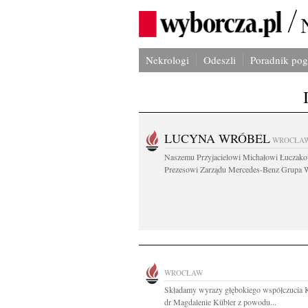
Nekrologi
Odeszli
Poradnik po
LUCYNA WRÓBEL
WROCŁA
Naszemu Przyjacielowi Michałowi Łuczak
Prezesowi Zarządu Mercedes-Benz Grupa W
WROCŁAW
Składamy wyrazy głębokiego współczucia 
dr Magdalenie Kübler z powodu...