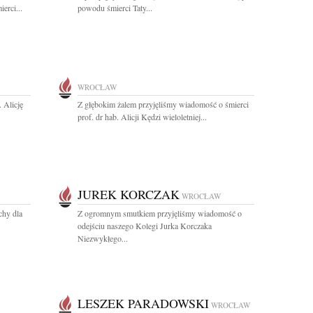
erci...
powodu śmierci Taty...
WROCŁAW
 Alicję
Z głębokim żalem przyjęliśmy wiadomość o śmierci
prof. dr hab. Alicji Kędzi wieloletniej...
JUREK KORCZAK
WROCŁAW
chy dla
Z ogromnym smutkiem przyjęliśmy wiadomość o
odejściu naszego Kolegi Jurka Korczaka
Niezwykłego...
LESZEK PARADOWSKI
WROCŁAW