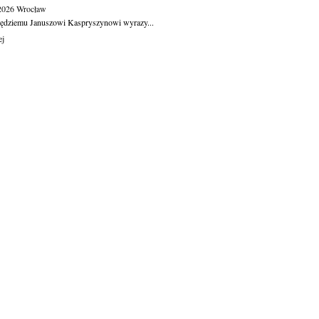
.2026
Wrocław
ędziemu Januszowi Kaspryszynowi wyrazy...
ej