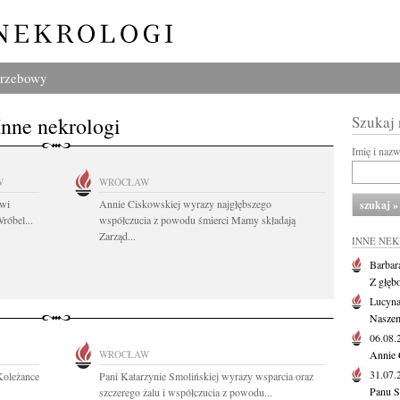
grzebowy
Inne nekrologi
Szukaj
Imię i naz
W
WROCŁAW
owi
Annie Ciskowskiej wyrazy najgłębszego
róbel...
współczucia z powodu śmierci Mamy składają
Zarząd...
INNE NE
Barbar
Z głęb
Lucyna
Naszem
06.08
WROCŁAW
Annie 
31.07
Koleżance
Pani Katarzynie Smolińskiej wyrazy wsparcia oraz
Panu S
szczerego żalu i współczucia z powodu...