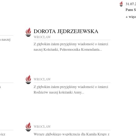
31.07
Panu S
+ więc
DOROTA JĘDRZEJEWSKA
WROCŁAW
 naszej
Z głębokim żalem przyjęliśmy wiadomość o śmierci
naszej Koleżanki, Pełnomocnika Komendanta...
WROCŁAW
a
Z głębokim żalem przyjęliśmy wiadomość o śmierci
Rodziców naszej koleżanki Anny...
WROCŁAW
wicz
Wyrazy głębokiego współczucia dla Kamila Krupy z