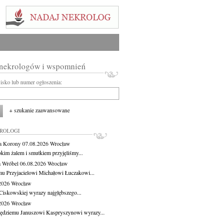
 nekrologów i wspomnień
wisko lub numer ogłoszenia:
+ szukanie zaawansowane
KROLOGI
a Korony
07.08.2026
Wrocław
okim żalem i smutkiem przyjęliśmy...
 Wróbel
06.08.2026
Wrocław
u Przyjacielowi Michałowi Łuczakowi...
.2026
Wrocław
Ciskowskiej wyrazy najgłębszego...
.2026
Wrocław
ędziemu Januszowi Kaspryszynowi wyrazy...