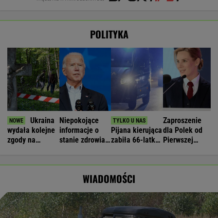
POLITYKA
Ukraina
Niepokojące
Zaproszenie
wydała kolejne
informacje o
Pijana kierująca
dla Polek od
zgody na
stanie zdrowia
zabiła 66-latkę.
Pierwszej
ekshumacje
Joe Bidena. Syn
Ubezpieczyciel
Damy.
polskich ofiar
ujawnia
chciał wypłacić
"Poznajmy się"
na Wołyniu
mniej
WIADOMOŚCI