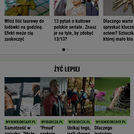
Włóż liść laurowy do
13 pytań o kultowe
Dlaczego warto
lodówki na godzinę.
polskie seriale. Znasz
spryskać klucze
Efekt może cię
je na tyle, by zdobyć
octem? Sztuczk
zaskoczyć
13/13?
której mało kto
ŻYĆ LEPIEJ
Samotność w
"Proud"
Unikaj tego,
Dlaczego
związku. "Można
szokuje
jeśli chcesz
jesteśmy