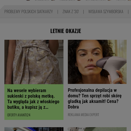
PROBLEMY POLSKICH SIATKARZY
ZNAK Z '30'
WISŁAWA SZYMBORSKA
LETNIE OKAZJE
Profesjonalna depilacja w
Na wesele wybieram
domu? Ten sprzęt robi skórę
sukienki z polską metką.
gładką jak aksamit! Cena?
Ta wygląda jak z włoskiego
Dobra
butiku, a kupisz ją z
RABATEM
REKLAMA MEDIA EXPERT
OFERTY AVANTI24