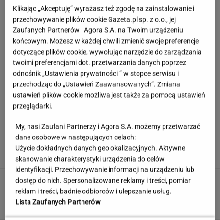
Klikając „Akceptuję” wyrażasz też zgodę na zainstalowanie i
przechowywanie plików cookie Gazeta.pl sp. z o.o., jej
Zaufanych Partnerów i Agora S.A. na Twoim urządzeniu
końcowym. Możesz w każdej chwili zmienić swoje preferencje
dotyczące plików cookie, wywołując narzędzie do zarządzania
twoimi preferencjami dot. przetwarzania danych poprzez
odnośnik „Ustawienia prywatności ” w stopce serwisu i
przechodząc do „Ustawień Zaawansowanych”. Zmiana
ustawień plików cookie możliwa jest także za pomocą ustawień
przeglądarki.
My, nasi Zaufani Partnerzy i Agora S.A. możemy przetwarzać
Hyży dosadnie odpowiedziała hejterom.
dane osobowe w następujących celach:
"Skończyła mi się cierpliwość"
Użycie dokładnych danych geolokalizacyjnych. Aktywne
skanowanie charakterystyki urządzenia do celów
identyfikacji. Przechowywanie informacji na urządzeniu lub
Te kultowe teksty zapisały się w pamięci
dostęp do nich. Spersonalizowane reklamy i treści, pomiar
wszystkich Polaków. Znasz je?
reklam i treści, badnie odbiorców i ulepszanie usług.
Lista Zaufanych Partnerów