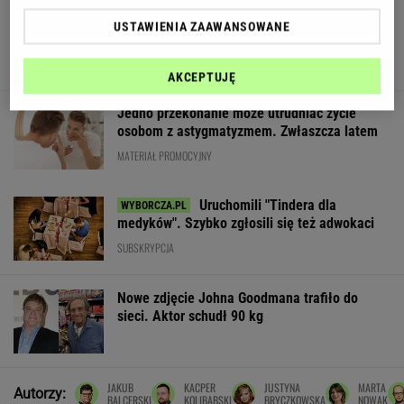
Wieniawa jako jurorka "TzG" to
USTAWIENIA ZAAWANSOWANE
dobry pomysł? "Będzie musiała być uważna"
AKCEPTUJĘ
Jedno przekonanie może utrudniać życie
osobom z astygmatyzmem. Zwłaszcza latem
MATERIAŁ PROMOCYJNY
Uruchomili "Tindera dla
medyków". Szybko zgłosili się też adwokaci
SUBSKRYPCJA
Nowe zdjęcie Johna Goodmana trafiło do
sieci. Aktor schudł 90 kg
JAKUB
KACPER
JUSTYNA
MARTA
Autorzy:
BALCERSKI
KOLIBABSKI
BRYCZKOWSKA
NOWAK