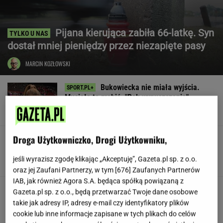
Pijana kierująca zabiła 66-latkę. Syn
dostał mniej pieniędzy przez niezapięte pasy
MARCIN KOZŁOWSKI
Bukowiecka nie miała wyjścia.
Musiała to zrobić. "Rok wypuszczenia"
SUBSKRYPCJA
Droga Użytkowniczko, Drogi Użytkowniku,
1:0 dla Legii! Nowy napastnik znów
trafił
jeśli wyrazisz zgodę klikając „Akceptuję”, Gazeta.pl sp. z o.o.
oraz jej Zaufani Partnerzy, w tym [
676
] Zaufanych Partnerów
IAB, jak również Agora S.A. będąca spółką powiązaną z
Siedem lat gehenny. "Spłacamy
Gazeta.pl sp. z o.o., będą przetwarzać Twoje dane osobowe
kredyty za mieszkania, w których mieszkają
takie jak adresy IP, adresy e-mail czy identyfikatory plików
ludzie dewelopera"
cookie lub inne informacje zapisane w tych plikach do celów
SUBSKRYPCJA