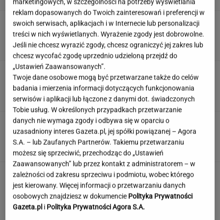
marketingowych, w szczególności na potrzeby wyświetlania
reklam dopasowanych do Twoich zainteresowań i preferencji w
"Źle rozumiany". Dietetycy rozprawiają się ze
swoich serwisach, aplikacjach i w Internecie lub personalizacji
złą sławą białego chleba
treści w nich wyświetlanych. Wyrażenie zgody jest dobrowolne.
Jeśli nie chcesz wyrazić zgody, chcesz ograniczyć jej zakres lub
chcesz wycofać zgodę uprzednio udzieloną przejdź do
„Ustawień Zaawansowanych”.
Wlewam masę i przykrywam. Po 30 minutach
Twoje dane osobowe mogą być przetwarzane także do celów
mam cytrynowy obłoczek
badania i mierzenia informacji dotyczących funkcjonowania
serwisów i aplikacji lub łączone z danymi dot. świadczonych
Tobie usług. W określonych przypadkach przetwarzanie
danych nie wymaga zgody i odbywa się w oparciu o
Polskie korzenie i hollywoodzki dorobek. Mało
uzasadniony interes Gazeta.pl, jej spółki powiązanej – Agora
kto zna jej historię
S.A. – lub Zaufanych Partnerów. Takiemu przetwarzaniu
możesz się sprzeciwić, przechodząc do „Ustawień
Zaawansowanych” lub przez kontakt z administratorem – w
zależności od zakresu sprzeciwu i podmiotu, wobec którego
jest kierowany. Więcej informacji o przetwarzaniu danych
osobowych znajdziesz w dokumencie
Polityka Prywatności
Gazeta.pl
i
Polityka Prywatności Agora S.A.