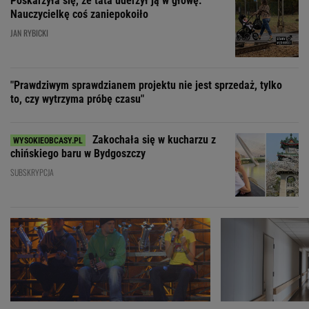
Poskarżyła się, że tata uderzył ją w głowę.
Nauczycielkę coś zaniepokoiło
JAN RYBICKI
"Prawdziwym sprawdzianem projektu nie jest sprzedaż, tylko
to, czy wytrzyma próbę czasu"
Zakochała się w kucharzu z
chińskiego baru w Bydgoszczy
SUBSKRYPCJA