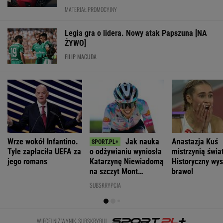
MATERIAŁ PROMOCYJNY
Legia gra o lidera. Nowy atak Papszuna [NA
ŻYWO]
FILIP MACUDA
Wrze wokół Infantino.
Jak nauka
Anastazja Kuś
Tyle zapłaciła UEFA za
o odżywianiu wyniosła
mistrzynią świa
jego romans
Katarzynę Niewiadomą
Historyczny wys
na szczyt Mont
brawo!
Ventoux
SUBSKRYPCJA
WIĘCEJ NIŻ WYNIK. SUBSKRYBUJ