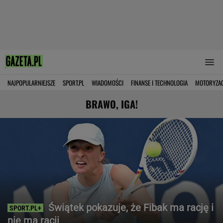
NAJPOPULARNIEJSZE
SPORT.PL
WIADOMOŚCI
FINANSE I TECHNOLOGIA
MOTORYZA
BRAWO, IGA!
Świątek pokazuje, że Fibak ma rację i
nie ma racji