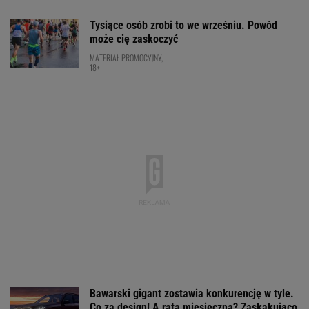
Tysiące osób zrobi to we wrześniu. Powód
może cię zaskoczyć
MATERIAŁ PROMOCYJNY,
18+
Bawarski gigant zostawia konkurencję w tyle.
Co za design! A rata miesięczna? Zaskakująco