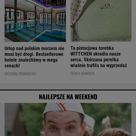
Ta pistacjowa torebka
Urlop nad polskim morzem nie
WITTCHEN skradła nasze
musi być drogi. Bestsellerowe
serca. Skórzana perełka
hotele znaleźliśmy w mega
właśnie trafiła na wyprzedaż
cenach!
OFERTY AVANTI24
MATERIAŁ PROMOCYJNY
NAJLEPSZE NA WEEKEND