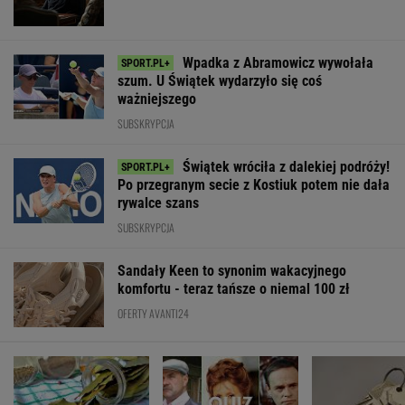
Wpadka z Abramowicz wywołała
szum. U Świątek wydarzyło się coś
ważniejszego
SUBSKRYPCJA
Świątek wróciła z dalekiej podróży!
Po przegranym secie z Kostiuk potem nie dała
rywalce szans
SUBSKRYPCJA
Sandały Keen to synonim wakacyjnego
komfortu - teraz tańsze o niemal 100 zł
OFERTY AVANTI24