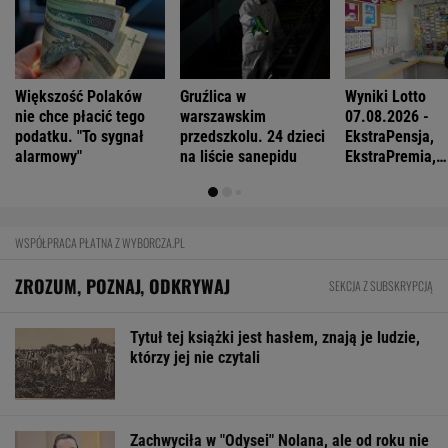
Większość Polaków
Gruźlica w
Wyniki Lotto
nie chce płacić tego
warszawskim
07.08.2026 -
podatku. "To sygnał
przedszkolu. 24 dzieci
EkstraPensja,
alarmowy"
na liście sanepidu
EkstraPremia,
EuroJackpot, K
MiniLotto, Mult
WSPÓŁPRACA PŁATNA Z WYBORCZA.PL
ZROZUM, POZNAJ, ODKRYWAJ
SEKCJA Z SUBSKRYPCJĄ
Tytuł tej książki jest hasłem, znają je ludzie,
którzy jej nie czytali
Zachwyciła w "Odysei" Nolana, ale od roku nie