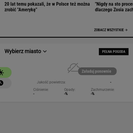
20 lat temu pokazali, że w Polsce też można
"Nigdy na sto proce
zrobić "Amerykę"
dlaczego Zosia zac
ZOBACZ WSZYSTKIE
Wybierz miasto
PEŁNA POGODA
Załaduj ponownie
Jakość powietrza:
-
Ciśnienie:
Opady:
Zachmurzenie:
-
-%
-%