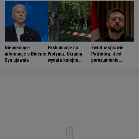
Niepokojące
Ekshumacje na
Zwrot w sprawie
informacje o Bidenie.
Wołyniu. Ukraina
Patriotów. Jest
Syn ujawnia
wydała kolejne
porozumienie
zgody
Ukrainy i USA