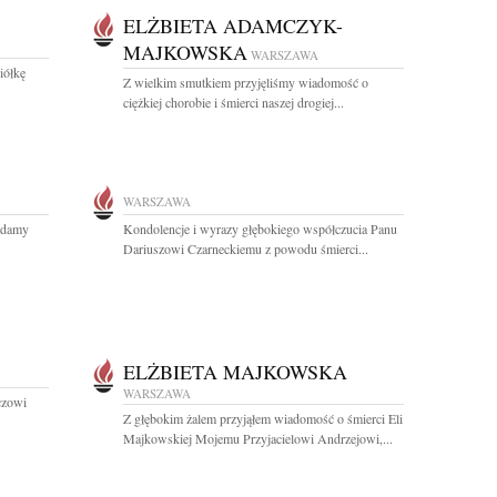
ELŻBIETA ADAMCZYK-
MAJKOWSKA
WARSZAWA
iółkę
Z wielkim smutkiem przyjęliśmy wiadomość o
ciężkiej chorobie i śmierci naszej drogiej...
WARSZAWA
ładamy
Kondolencje i wyrazy głębokiego współczucia Panu
Dariuszowi Czarneckiemu z powodu śmierci...
ELŻBIETA MAJKOWSKA
WARSZAWA
czowi
Z głębokim żalem przyjąłem wiadomość o śmierci Eli
Majkowskiej Mojemu Przyjacielowi Andrzejowi,...