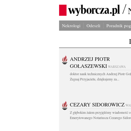
Nekrologi
Odeszli
Poradnik po
ANDRZEJ PIOTR
GOŁASZEWSKI
WARSZAWA
doktor nauk technicznych Andrzej Piotr Go
Żegnaj Przyjacielu, dziękujemy za...
CEZARY SIDOROWICZ
WA
Z głębokim żalem przyjęliśmy wiadomość o
Emerytowanego Notariusza Cezarego Sidoro