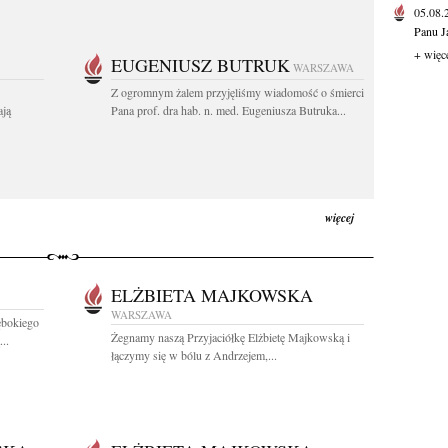
05.08
Panu J
+ więc
EUGENIUSZ BUTRUK
WARSZAWA
Z ogromnym żalem przyjęliśmy wiadomość o śmierci
ają
Pana prof. dra hab. n. med. Eugeniusza Butruka...
więcej
ELŻBIETA MAJKOWSKA
WARSZAWA
ębokiego
Żegnamy naszą Przyjaciółkę Elżbietę Majkowską i
..
łączymy się w bólu z Andrzejem,...