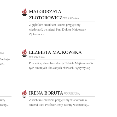
MAŁGORZATA
ZŁOTOROWICZ
WARSZAWA
Z głębokim smutkiem i żalem przyjęliśmy
wiadomość o śmierci Pani Doktor Małgorzaty
Złotorowicz...
ELŻBIETA MAJKOWSKA
AWA
WARSZAWA
Durbajło
Po ciężkiej chorobie odeszła Elżbieta Majkowska W
ch...
tych smutnych i bolesnych chwilach Łączymy się...
IRENA BORUTA
WARSZAWA
razy
Z wielkim smutkiem przyjęliśmy wiadomość o
Mamy...
śmierci Pani Profesor Ireny Boruty wieloletniej...