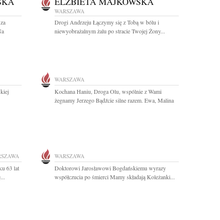
SKA
ELŻBIETA MAJKOWSKA
WARSZAWA
sza
Drogi Andrzeju Łączymy się z Tobą w bólu i
Na
niewyobrażalnym żalu po stracie Twojej Żony...
WARSZAWA
skiej
Kochana Haniu, Droga Olu, wspólnie z Wami
żegnamy Jerzego Bądźcie silne razem. Ewa, Malina
RSZAWA
WARSZAWA
u 63 lat
Doktorowi Jarosławowi Bogdańskiemu wyrazy
...
współczucia po śmierci Mamy składają Koleżanki...