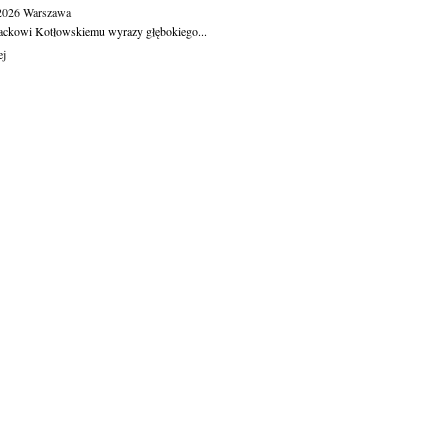
.2026
Warszawa
ackowi Kotłowskiemu wyrazy głębokiego...
ej