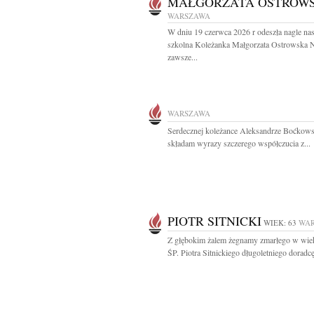
MAŁGORZATA OSTROW
WARSZAWA
W dniu 19 czerwca 2026 r odeszła nagle na
szkolna Koleżanka Małgorzata Ostrowska 
zawsze...
WARSZAWA
Serdecznej koleżance Aleksandrze Boćkow
składam wyrazy szczerego współczucia z...
PIOTR SITNICKI
WIEK: 63
WA
Z głębokim żalem żegnamy zmarłego w wiek
ŚP. Piotra Sitnickiego długoletniego doradcę