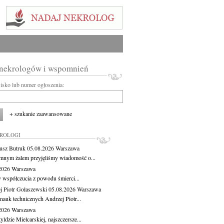
 nekrologów i wspomnień
wisko lub numer ogłoszenia:
+ szukanie zaawansowane
KROLOGI
usz Butruk
05.08.2026
Warszawa
mnym żalem przyjęliśmy wiadomość o...
.2026
Warszawa
 współczucia z powodu śmierci...
j Piotr Gołaszewski
05.08.2026
Warszawa
nauk technicznych Andrzej Piotr...
.2026
Warszawa
ldzie Mielcarskiej, najszczersze...