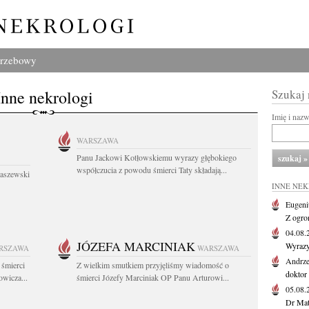
grzebowy
Inne nekrologi
Szukaj
Imię i naz
WARSZAWA
Panu Jackowi Kotłowskiemu wyrazy głębokiego
współczucia z powodu śmierci Taty składają...
łaszewski
INNE NE
Eugeni
Z ogro
04.08
JÓZEFA MARCINIAK
Wyrazy
RSZAWA
WARSZAWA
Andrze
 śmierci
Z wielkim smutkiem przyjęliśmy wiadomość o
doktor 
wicza...
śmierci Józefy Marciniak OP Panu Arturowi...
05.08
Dr Maty