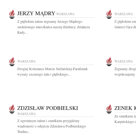
JERZY MĄDRY
WARSZAWA
WARSZAWA
Z głębokim żalem żegnamy Jerzego Mądrego
Z głębokim sm
zasłużonego mieszkańca naszej dzielnicy, działacza
śmierci Ojca d
Rady...
WARSZAWA
WARSZAWA
Drogiej Koleżance Marcie Stefańskiej-Parafiniuk
Żegnamy drogi
wyrazy szczerego żalu i głębokiego...
współczujemy 
ZDZISŁAW PODBIELSKI
ZENEK 
WARSZAWA
Ze smutkiem ż
Z ogromnym żalem i smutkiem przyjęliśmy
Karpińskiego d
wiadomość o odejściu Zdzisława Podbielskiego
Trudno...