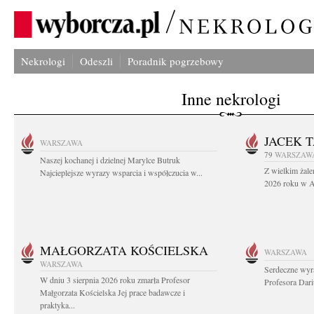
Nekrologi
Odeszli
Poradnik pogrzebowy
Inne nekrologi
JACEK 
WARSZAWA
79
WARSZAW
Naszej kochanej i dzielnej Marylce Butruk
Z wielkim żale
Najcieplejsze wyrazy wsparcia i współczucia w...
2026 roku w Au
MAŁGORZATA KOŚCIELSKA
WARSZAWA
WARSZAWA
Serdeczne wyr
W dniu 3 sierpnia 2026 roku zmarła Profesor
Profesora Dar
Małgorzata Kościelska Jej prace badawcze i
praktyka...