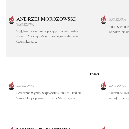
ANDRZEJ MOROZOWSKI
WARSZAWA
WARSZAWA
Pani Dziekanie
Z głębokim smutkiem przyjąłem wiadomość o
współczucia or
śmierci Andrzeja Morozowskiego wybitnego
dziennikarza,...
WARSZAWA
WARSZAWA
Serdeczne wyrazy współczucia Pani dr Danucie
Koleżance Jol
Zawadzkiej z powodu śmierci Męża składa...
współczucia z 