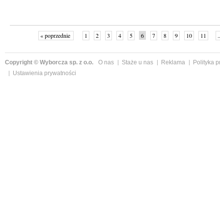
« poprzednie
1
2
3
4
5
6
7
8
9
10
11
.
Copyright © Wyborcza sp. z o.o.
O nas
Staże u nas
Reklama
Polityka 
Ustawienia prywatności