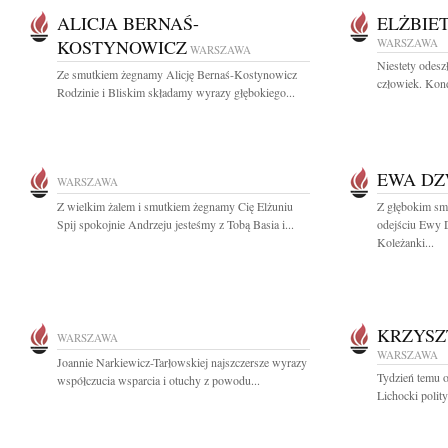
ALICJA BERNAŚ-
ELŻBIE
KOSTYNOWICZ
WARSZAWA
WARSZAWA
Niestety odes
Ze smutkiem żegnamy Alicję Bernaś-Kostynowicz
człowiek. Kond
Rodzinie i Bliskim składamy wyrazy głębokiego...
EWA D
WARSZAWA
Z wielkim żalem i smutkiem żegnamy Cię Elżuniu
Z głębokim sm
Spij spokojnie Andrzeju jesteśmy z Tobą Basia i...
odejściu Ewy
Koleżanki...
KRZYSZ
WARSZAWA
WARSZAWA
Joannie Narkiewicz-Tarłowskiej najszczersze wyrazy
Tydzień temu o
współczucia wsparcia i otuchy z powodu...
Lichocki polity