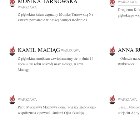
MONIKA TARNOWSKA
WARSZAWA
WARSZAWA
Drogiemu Kole
Z głębokim żalem żegnamy Monikę Tarnowską Na
głębokiego wsp
zawsze pozostanie w naszej pamięci Rodzinie i...
KAMIL MACIĄG
ANNA R
WARSZAWA
Z głębokim smutkiem zawiadamiamy, że w dniu 14
Odeszła na za
lipca 2026 roku odszedł nasz Kolega, Kamil
Rutkiewicz...
Maciąg...
WARSZAWA
WARSZAWA
Panu Maciejowi Machowskiemu wyrazy głębokiego
Jasiu, Moniko
współczucia z powodu śmierci Ojca składają...
odejściu Anny 