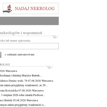
 nekrologów i wspomnień
wisko lub numer ogłoszenia:
+ szukanie zaawansowane
KROLOGI
.2026
Warszawa
kochanej i dzielnej Marylce Butruk...
Tadeusz Duniec
wiek: 79
07.08.2026
Warszawa
kim żalem przyjęliśmy wiadomość, że 29...
zata Kościelska
07.08.2026
Warszawa
3 sierpnia 2026 roku zmarła Profesor...
usz Butruk
05.08.2026
Warszawa
mnym żalem przyjęliśmy wiadomość o...