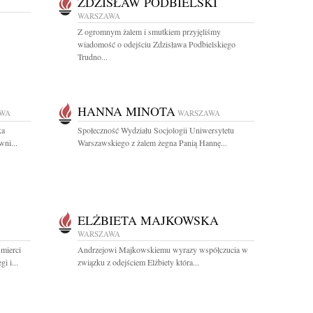
ZDZISŁAW PODBIELSKI
WARSZAWA
Z ogromnym żalem i smutkiem przyjęliśmy
wiadomość o odejściu Zdzisława Podbielskiego
Trudno...
HANNA MINOTA
WA
WARSZAWA
ka
Społeczność Wydziału Socjologii Uniwersytetu
wni...
Warszawskiego z żalem żegna Panią Hannę...
ELŻBIETA MAJKOWSKA
WARSZAWA
mierci
Andrzejowi Majkowskiemu wyrazy współczucia w
i i...
związku z odejściem Elżbiety która...