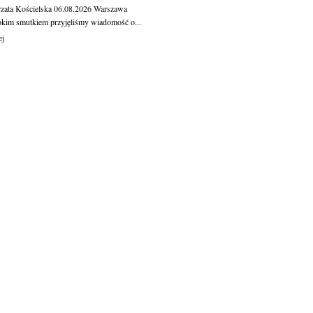
zata Kościelska
06.08.2026
Warszawa
okim smutkiem przyjęliśmy wiadomość o...
ej