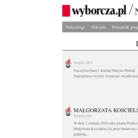
Nekrologi
Odeszli
Poradnik po
WARSZAWA
Naszej kochanej i dzielnej Marylce Butruk
Najcieplejsze wyrazy wsparcia i współczucia
MAŁGORZATA KOŚCIEL
WARSZAWA
W dniu 3 sierpnia 2026 roku zmarła Profes
Małgorzata Kościelska Jej prace badawcze i
praktyka...