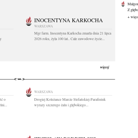
Małgor
Z głęb
+ więc
INOCENTYNA KARKOCHA
WARSZAWA
Mgr farm. Inocentyna Karkocha zmarła dnia 21 lipca
y
2026 roku, żyła 100 lat.. Całe zawodowe życie...
więcej
WARSZAWA
ść o
Drogiej Koleżance Marcie Stefańskiej-Parafiniuk
ni...
wyrazy szczerego żalu i głębokiego...