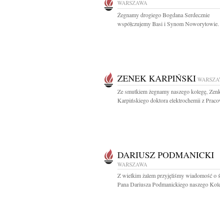
WARSZAWA
Żegnamy drogiego Bogdana Serdecznie
współczujemy Basi i Synom Noworytowie.
ZENEK KARPIŃSKI
WARSZA
Ze smutkiem żegnamy naszego kolegę, Zen
Karpińskiego doktora elektrochemii z Praco
DARIUSZ PODMANICKI
WARSZAWA
Z wielkim żalem przyjęliśmy wiadomość o ś
Pana Dariusza Podmanickiego naszego Koleg