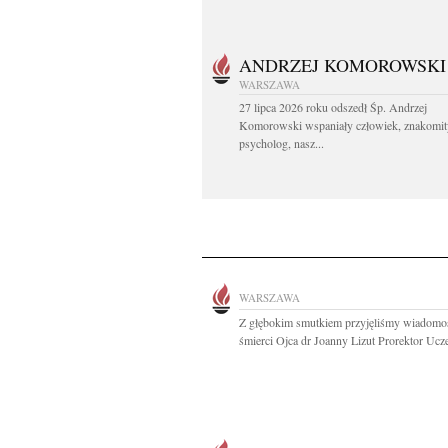
ANDRZEJ KOMOROWSKI
WARSZAWA
27 lipca 2026 roku odszedł Śp. Andrzej
Komorowski wspaniały człowiek, znakomit
psycholog, nasz...
WARSZAWA
Z głębokim smutkiem przyjęliśmy wiadomo
śmierci Ojca dr Joanny Lizut Prorektor Uczel