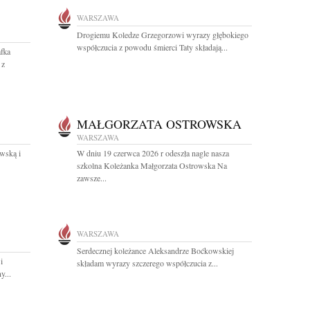
WARSZAWA
Drogiemu Koledze Grzegorzowi wyrazy głębokiego
współczucia z powodu śmierci Taty składają...
afka
 z
MAŁGORZATA OSTROWSKA
WARSZAWA
wską i
W dniu 19 czerwca 2026 r odeszła nagle nasza
szkolna Koleżanka Małgorzata Ostrowska Na
zawsze...
WARSZAWA
Serdecznej koleżance Aleksandrze Boćkowskiej
i
składam wyrazy szczerego współczucia z...
y...