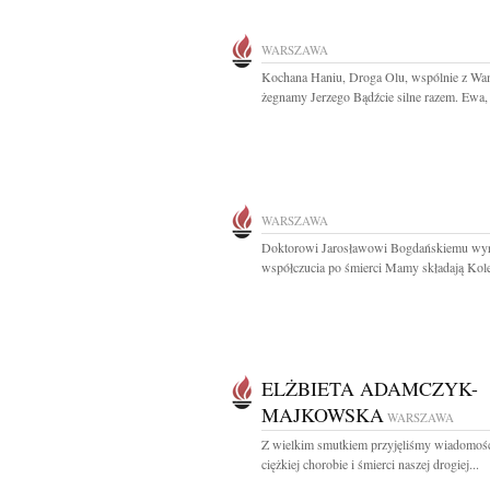
WARSZAWA
Kochana Haniu, Droga Olu, wspólnie z Wa
żegnamy Jerzego Bądźcie silne razem. Ewa,
WARSZAWA
Doktorowi Jarosławowi Bogdańskiemu wy
współczucia po śmierci Mamy składają Kole
ELŻBIETA ADAMCZYK-
MAJKOWSKA
WARSZAWA
Z wielkim smutkiem przyjęliśmy wiadomoś
ciężkiej chorobie i śmierci naszej drogiej...