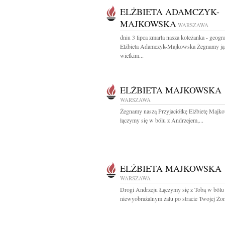
ELŻBIETA ADAMCZYK-
MAJKOWSKA
WARSZAWA
dniu 3 lipca zmarła nasza koleżanka - geogr
Elżbieta Adamczyk-Majkowska Żegnamy ją
wielkim...
ELŻBIETA MAJKOWSKA
WARSZAWA
Żegnamy naszą Przyjaciółkę Elżbietę Majko
łączymy się w bólu z Andrzejem,...
ELŻBIETA MAJKOWSKA
WARSZAWA
Drogi Andrzeju Łączymy się z Tobą w bólu 
niewyobrażalnym żalu po stracie Twojej Żon