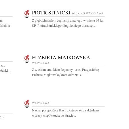
PIOTR SITNICKI
WIEK: 63
WARSZAWA
mi
Z głębokim żalem żegnamy zmarłego w wieku 63 lat
 Malina
ŚP. Piotra Sitnickiego długoletniego doradcę...
ELŻBIETA MAJKOWSKA
WARSZAWA
razy
Z wielkim smutkiem żegnamy naszą Przyjaciółkę
żanki...
Elżbietę Majkowską która odeszła 3...
WARSZAWA
Naszej przyjaciółce Kasi, z całego serca składamy
wyrazy współczucia po stracie...
ć o