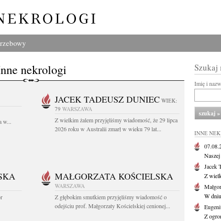
grzebowy
Inne nekrologi
Szukaj
Imię i naz
JACEK TADEUSZ DUNIEC
WIEK:
79
WARSZAWA
Z wielkim żalem przyjęliśmy wiadomość, że 29 lipca
 w...
2026 roku w Australii zmarł w wieku 79 lat...
INNE NE
07.08
Naszej 
Jacek 
SKA
MAŁGORZATA KOŚCIELSKA
Z wiel
WARSZAWA
Małgor
W dniu 
or
Z głębokim smutkiem przyjęliśmy wiadomość o
odejściu prof. Małgorzaty Kościelskiej cenionej...
Eugeni
Z ogro