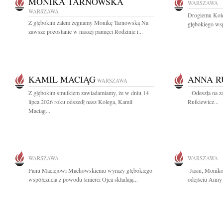
MONIKA TARNOWSKA
WARSZAWA
WARSZAWA
Drogiemu Kole
Z głębokim żalem żegnamy Monikę Tarnowską Na
głębokiego wsp
zawsze pozostanie w naszej pamięci Rodzinie i...
KAMIL MACIĄG
ANNA R
WARSZAWA
Z głębokim smutkiem zawiadamiamy, że w dniu 14
Odeszła na za
lipca 2026 roku odszedł nasz Kolega, Kamil
Rutkiewicz...
Maciąg...
WARSZAWA
WARSZAWA
Panu Maciejowi Machowskiemu wyrazy głębokiego
Jasiu, Moniko
współczucia z powodu śmierci Ojca składają...
odejściu Anny 