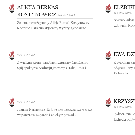
ALICJA BERNAŚ-
ELŻBIE
KOSTYNOWICZ
WARSZAWA
WARSZAWA
Niestety odes
Ze smutkiem żegnamy Alicję Bernaś-Kostynowicz
człowiek. Kond
Rodzinie i Bliskim składamy wyrazy głębokiego...
EWA D
WARSZAWA
Z wielkim żalem i smutkiem żegnamy Cię Elżuniu
Z głębokim sm
Spij spokojnie Andrzeju jesteśmy z Tobą Basia i...
odejściu Ewy
Koleżanki...
KRZYSZ
WARSZAWA
WARSZAWA
Joannie Narkiewicz-Tarłowskiej najszczersze wyrazy
Tydzień temu o
współczucia wsparcia i otuchy z powodu...
Lichocki polity