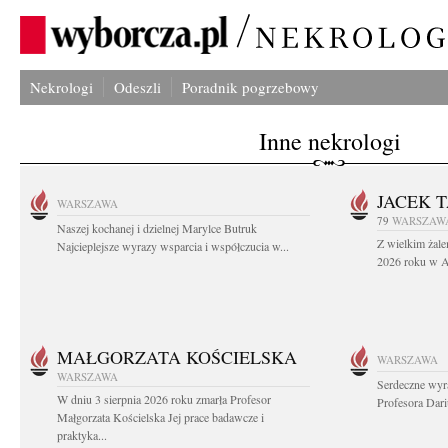
Nekrologi
Odeszli
Poradnik pogrzebowy
Inne nekrologi
JACEK 
WARSZAWA
79
WARSZAW
Naszej kochanej i dzielnej Marylce Butruk
Z wielkim żale
Najcieplejsze wyrazy wsparcia i współczucia w...
2026 roku w Au
MAŁGORZATA KOŚCIELSKA
WARSZAWA
WARSZAWA
Serdeczne wyr
W dniu 3 sierpnia 2026 roku zmarła Profesor
Profesora Dar
Małgorzata Kościelska Jej prace badawcze i
praktyka...