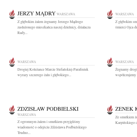
JERZY MĄDRY
WARSZAWA
WARSZAWA
Z głębokim żalem żegnamy Jerzego Mądrego
Z głębokim sm
zasłużonego mieszkańca naszej dzielnicy, działacza
śmierci Ojca d
Rady...
WARSZAWA
WARSZAWA
Drogiej Koleżance Marcie Stefańskiej-Parafiniuk
Żegnamy drogi
wyrazy szczerego żalu i głębokiego...
współczujemy 
ZDZISŁAW PODBIELSKI
ZENEK 
WARSZAWA
Ze smutkiem ż
Z ogromnym żalem i smutkiem przyjęliśmy
Karpińskiego d
wiadomość o odejściu Zdzisława Podbielskiego
Trudno...