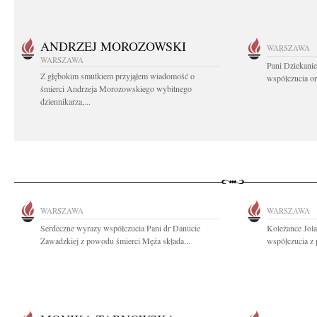
ANDRZEJ MOROZOWSKI
WARSZAWA
WARSZAWA
Pani Dziekanie
Z głębokim smutkiem przyjąłem wiadomość o
współczucia or
śmierci Andrzeja Morozowskiego wybitnego
dziennikarza,...
WARSZAWA
WARSZAWA
Serdeczne wyrazy współczucia Pani dr Danucie
Koleżance Jol
Zawadzkiej z powodu śmierci Męża składa...
współczucia z 