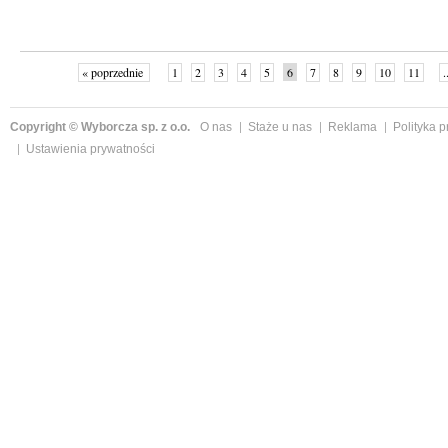
« poprzednie
1
2
3
4
5
6
7
8
9
10
11
.
Copyright © Wyborcza sp. z o.o.
O nas
Staże u nas
Reklama
Polityka 
Ustawienia prywatności